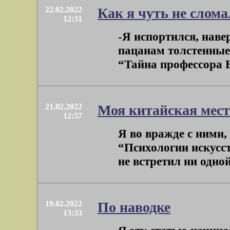
22.02.2022
Как я чуть не слома
12:31
-Я испортился, наве
пацанам толстенные
“Тайна профессора Бу
21.02.2022
Моя китайская мест
12:57
Я во вражде с ними,
“Психологии искусст
не встретил ни одной
19.02.2022
По наводке
13:33