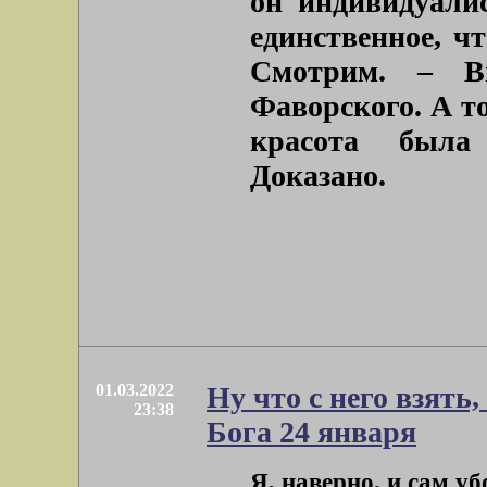
он индивидуалис
единственное, ч
Смотрим. – В
Фаворского. А т
красота была 
Доказано.
01.03.2022
Ну что с него взять,
23:38
Бога 24 января
Я, наверно, и сам уб