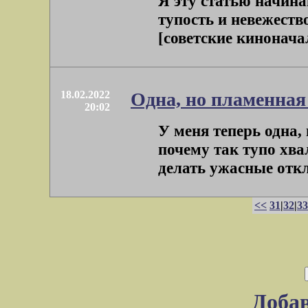
Я эту статью начина
тупость и невежеств
[советские кинонача
18.02.2022
Одна, но пламенная
20:02
У меня теперь одна, 
почему так тупо хва
делать ужасные откло
<<
31
|
32
|
33
Доба