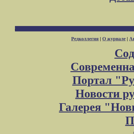
Редколлегия
|
О журнале
|
А
Сод
Современна
Портал "Ру
Новости р
Галерея "Но
П