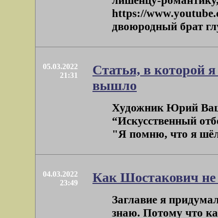
лишенцу-романтику,
https://www.youtube
двоюродный брат глуб
05.03.2022
Статья, в которой я
21:31
вышло
Художник Юрий Ващ
“Искусственный отбо
"Я помню, что я шёл 
04.03.2022
Как Шостакович не 
23:49
Заглавие я придумал,
знаю. Потому что ка