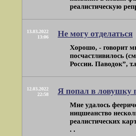
реалистическую репр
13.03.2022
Не могу отделаться
13:06
Хорошо, - говорит мн
посчастливилось (см
России. Паводок”, т.
12.03.2022
Я попал в ловушку 
22:58
Мне удалось феерич
ницшеанство несколь
реалистических карти
. .