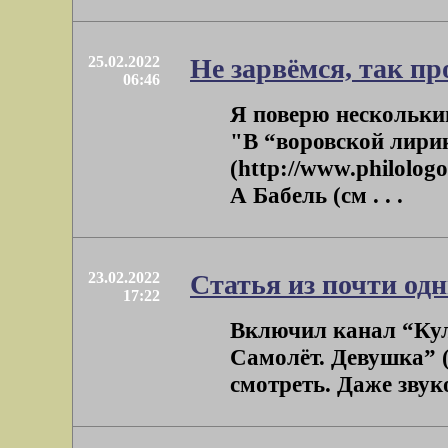
25.02.2022
Не зарвёмся, так п
06:46
Я поверю нескольким
"В “воровской лири
(http://www.philolog
А Бабель (см . . .
23.02.2022
Статья из почти одн
17:22
Включил канал “Кул
Самолёт. Девушка” (
смотреть. Даже звуко