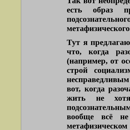
Так вот неопреде
есть образ пр
подсознател
метафизического
Тут я предлагаю
что, когда ра
(например, от о
строй социали
несправедливым 
вот, когда разо
жить не хот
подсознательны
вообще всё н
метафизическ