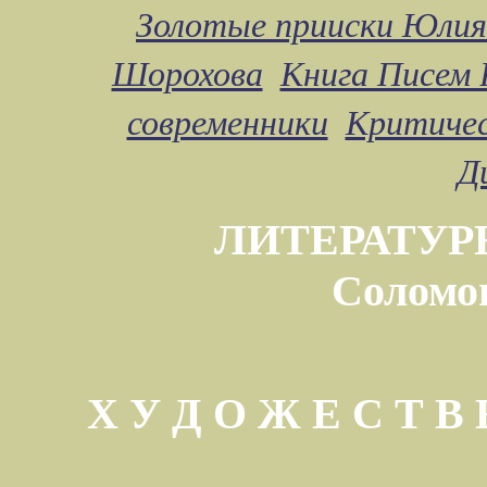
Золотые прииски Юлия
Шорохова
Книга Писем 
современники
Критичес
Д
ЛИТЕРАТУР
Соломо
Х У Д О Ж Е С Т 