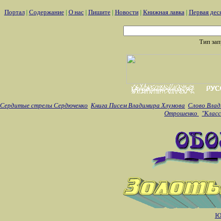
Портал
|
Содержание
|
О нас
|
Пишите
|
Новости
|
Книжная лавка
|
Первая дес
Тип за
Сердитые стрелы Сердюченко
Книга Писем Владимира Хлумова
Слово Влад
Отрошенко
"Класс
Ю