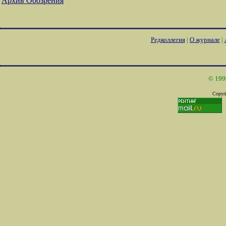
Архив Обозрения
Редколлегия
|
О журнале
|
© 199
Copyri