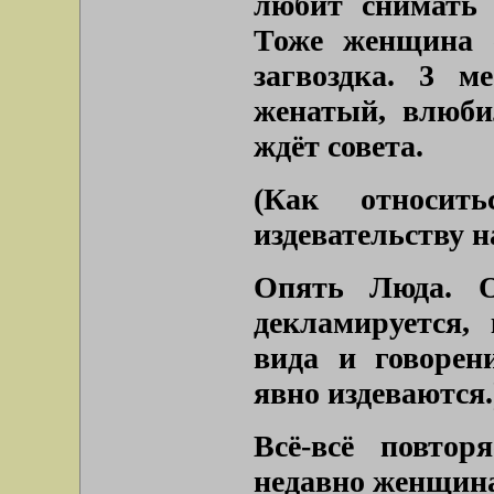
любит снимать 
Тоже женщина 
загвоздка. 3 м
женатый, влюби
ждёт совета.
(Как относит
издевательству н
Опять Люда. О
декламируется,
вида и говорен
явно издеваются.
Всё-всё повтор
недавно женщина