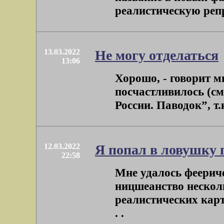
реалистическую репр
13.03.2022
Не могу отделаться
13:06
Хорошо, - говорит мн
посчастливилось (см
России. Паводок”, т.
12.03.2022
Я попал в ловушку 
22:58
Мне удалось феерич
ницшеанство несколь
реалистических карти
. .