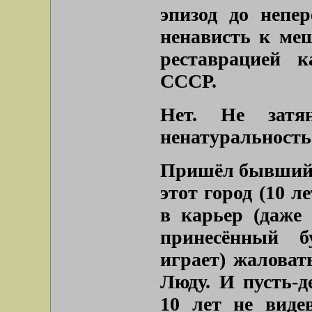
эпизод до непе
ненависть к мещ
реставрацией 
СССР.
Нет. Не затян
ненатуральность
Пришёл бывший 
этот город (10 л
в карьер (даже
принесённый б
играет) жаловат
Люду. И пусть-де
10 лет не виде