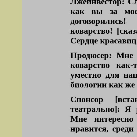
Лжеинвестор: Сл
как вы за мое
договорились
коварство!
[ска
Сердце красавиц
Продюсер: Мне 
коварство как-
уместно для на
биологии как же 
Спонсор
[вст
театрально]
: Я 
Мне интересно
нравится, среди