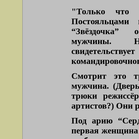
"Только что п
Постояльцами 
“Звёздочка” 
мужчины. Н
свидетель
командировочног
Смотрит это т
мужчина. (Двер
трюки режиссёр
артистов?) Они 
Под арию “Серд
первая женщина 