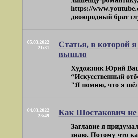
лишенцу-романтику,
https://www.youtube
двоюродный брат глуб
05.03.2022
Статья, в которой я
21:31
вышло
Художник Юрий Ващ
“Искусственный отбо
"Я помню, что я шёл 
04.03.2022
Как Шостакович не 
23:49
Заглавие я придумал,
знаю. Потому что ка