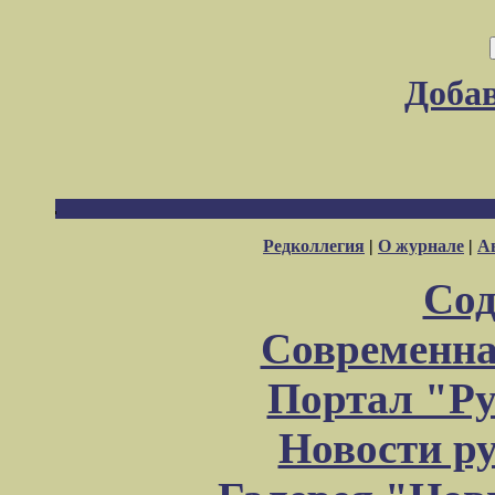
Доба
Редколлегия
|
О журнале
|
А
Сод
Современна
Портал "Ру
Новости р