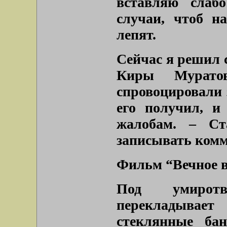
вставляю слаб
случаи, чтоб н
лепят.
Сейчас я решил 
Киры Мурато
спровоцировали з
его получил, и
жалобам. – Ст
записывать комм
Фильм “Вечное в
Под умирот
перекладывает
стеклянные бан