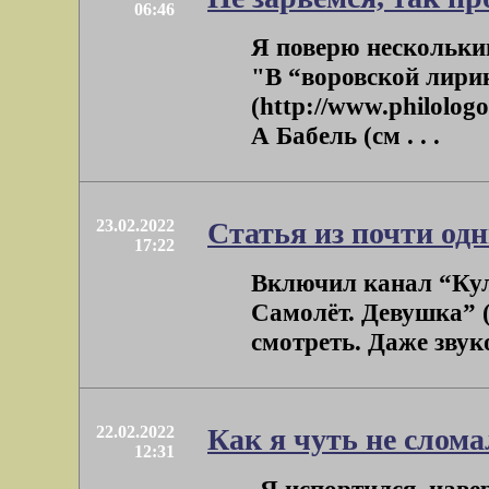
06:46
Я поверю нескольким
"В “воровской лири
(http://www.philolog
А Бабель (см . . .
23.02.2022
Статья из почти одн
17:22
Включил канал “Кул
Самолёт. Девушка” (
смотреть. Даже звуко
22.02.2022
Как я чуть не слома
12:31