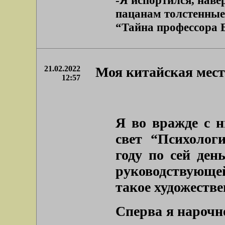
-Я испортился, наве
пацанам толстенные
“Тайна профессора Бу
21.02.2022
Моя китайская мест
12:57
Я во вражде с н
свет “Психолог
году по сей ден
руководствующе
такое художеств
Сперва я нарочн