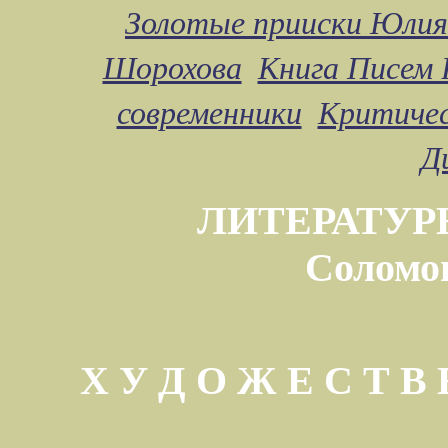
Золотые прииски Юлия
Шорохова
Книга Писем 
современники
Критичес
Д
ЛИТЕРАТУР
Соломо
Х У Д О Ж Е С Т 