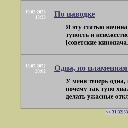
19.02.2022
По наводке
13:33
Я эту статью начина
тупость и невежеств
[советские кинонача
18.02.2022
Одна, но пламенная
20:02
У меня теперь одна, 
почему так тупо хва
делать ужасные откло
<<
31
|
32
|
33