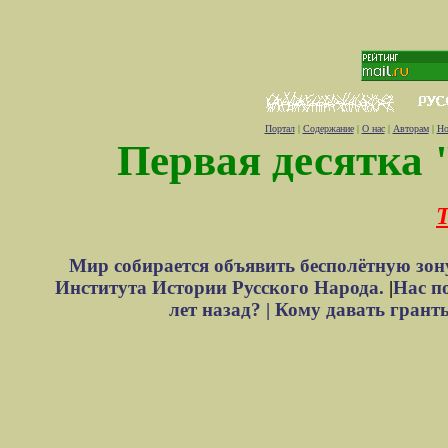
Портал
|
Содержание
|
О нас
|
Авторам
|
Но
Первая десятка 
Т
Мир собирается объявить бесполётную зон
Института Истории Русского Народа.
|
Нас п
лет назад? |
Кому давать грант