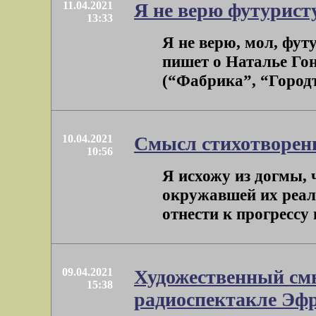
11.04.2021
Я не верю футуристу
13:33
Я не верю, мол, футу
пишет о Наталье Го
(“Фабрика”, “Городъ 
10.04.2021
Смысл стихотворен
10:56
Я исхожу из догмы,
окружавшей их реал
отнести к прогрессу 
09.04.2021
Художественный смы
15:38
радиоспектакле Эф