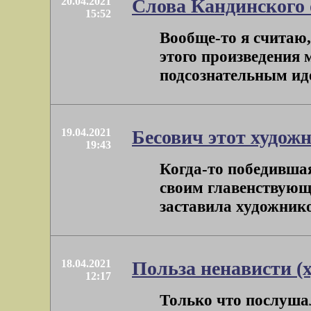
20.04.2021
Слова Кандинского 
15:52
Вообще-то я считаю,
этого произведения 
подсознательным идеа
19.04.2021
Бесович этот худож
19:43
Когда-то победившая
своим главенствующ
заставила художнико
18.04.2021
Польза ненависти (
12:17
Только что послуша