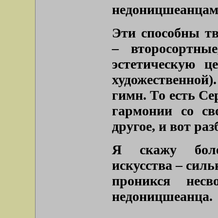
недоницшеанцам
Эти способны тв
– второсортны
эстетическую ц
художественной)
гимн. То есть С
гармонии со св
другое, и вот ра
Я скажу боле
искусства – силь
проникся несв
недоницшеанца.