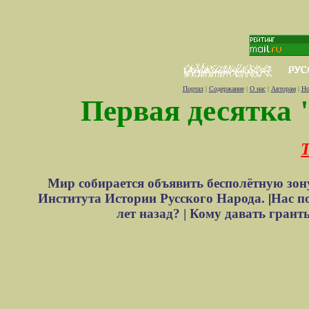
Портал
|
Содержание
|
О нас
|
Авторам
|
Но
Первая десятка 
Т
Мир собирается объявить бесполётную зон
Института Истории Русского Народа.
|
Нас п
лет назад? |
Кому давать грант