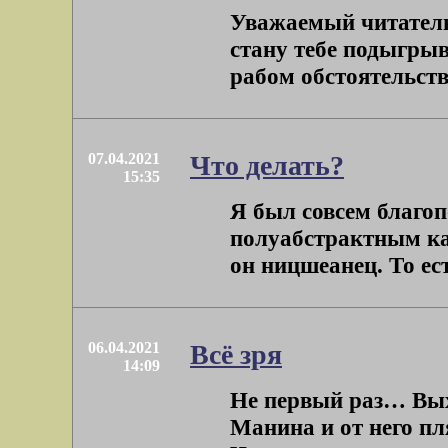
Уважаемый читатель
стану тебе подыгрыв
рабом обстоятельств,
07.04.2021
Что делать?
15:35
Я был совсем благо
полуабстрактным кар
он ницшеанец. То ест
06.04.2021
Всё зря
14:09
Не первый раз… Вых
Манина и от него пл