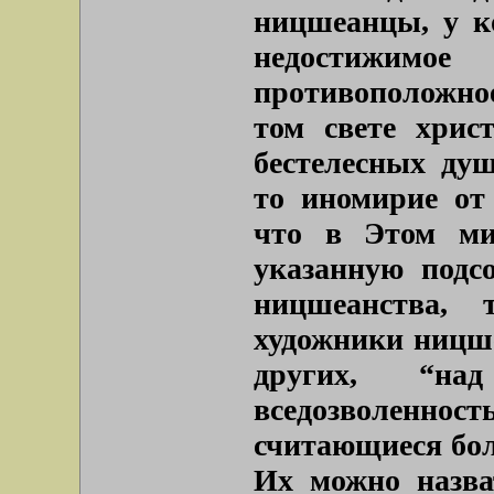
ницшеанцы, у к
недостижимое
противоположно
том свете хрис
бестелесных ду
то иномирие от 
что в Этом ми
указанную подс
ницшеанства, 
художники ницш
других, “н
вседозволеннос
считающиеся бо
Их можно назва