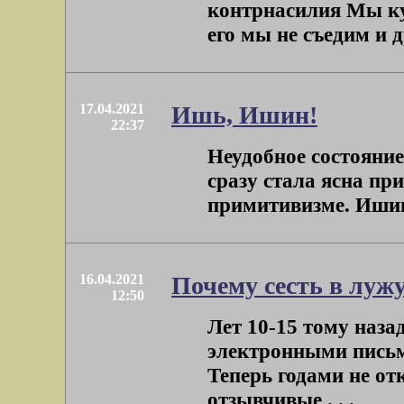
контрнасилия Мы куп
его мы не съедим и д
17.04.2021
Ишь, Ишин!
22:37
Неудобное состояние
сразу стала ясна пр
примитивизме. Ишин.
16.04.2021
Почему сесть в лужу
12:50
Лет 10-15 тому наза
электронными письм
Теперь годами не от
отзывчивые . . .