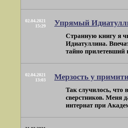
02.04.2021
Упрямый Идиатулл
15:29
Странную книгу я ч
Идиатуллина. Впечат
тайно прилетевший из
02.04.2021
Мерзость у примит
13:03
Так случилось, что в
сверстников. Меня 
интернат при Академи