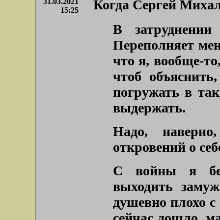
31.03.2021
Когда Сергей Михал
15:25
В затруднении
Переполняет мен
что я, вообще-то
чтоб объяснить,
погружать в та
выдержать.
Надо, наверно
откровений о себ
С войны я бе
выходить замуж
душевно плохо с
сейчас дошло, м