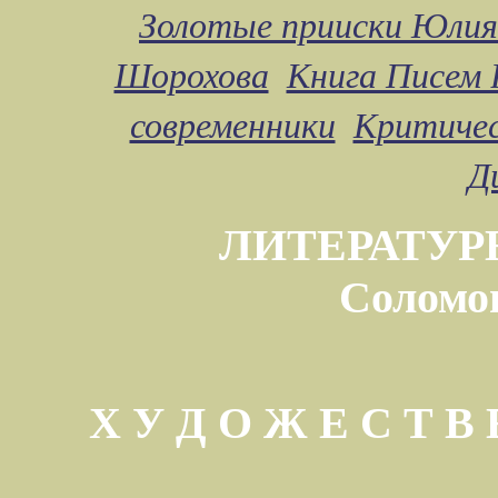
Золотые прииски Юлия
Шорохова
Книга Писем 
современники
Критичес
Д
ЛИТЕРАТУР
Соломо
Х У Д О Ж Е С Т 