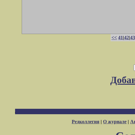
<<
41
|
42
|
43
Доба
Редколлегия
|
О журнале
|
А