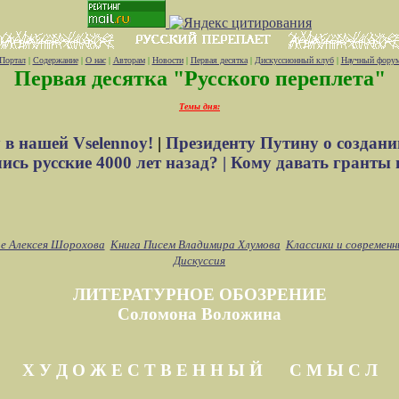
Портал
|
Содержание
|
О нас
|
Авторам
|
Новости
|
Первая десятка
|
Дискуссионный клуб
|
Научный фору
Первая десятка "Русского переплета"
Темы дня:
 в нашей Vselennoy!
|
Президенту Путину о создани
сь русские 4000 лет назад? |
Кому давать гранты 
е Алексея Шорохова
Книга Писем Владимира Хлумова
Классики и современн
Дискуссия
ЛИТЕРАТУРНОЕ ОБОЗРЕНИЕ
Соломона Воложина
Х У Д О Ж Е С Т В Е Н Н Ы Й С М Ы С Л