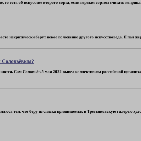
е, то есть об искусстве второго сорта, если первым сортом считать неприкл
асто некритически берут некое положение другого искусствоведа. Я пал жерт
м Соловьёвым?
аются. Сам Соловьёв 5 мая 2022 вывел коллективизм российской цивилизации
имаюсь тем, что беру из списка принимаемых в Третьяковскую галерею худ