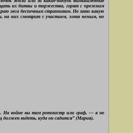
лочок земли или за какие-нибудь вымышленные
вещать их битвы и торжества, горят с прежним
 краю леса беспечным странником. Но зато какую
и, на них смотрит с участием, хотя немым, но
е… На войне вы там ротмистр или граф, — я не
ц должен видеть, куда он садится” (Мария).