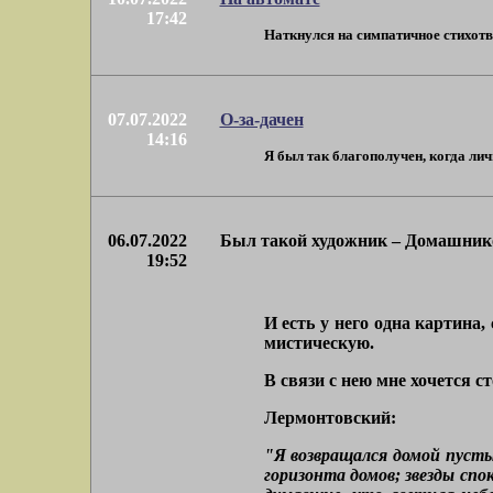
17:42
Наткнулся на симпатичное стихотво
07.07.2022
О-за-дачен
14:16
Я был так благополучен, когда лич
06.07.2022
Был такой художник – Домашник
19:52
И есть у него одна картина
мистическую.
В связи с нею мне хочется 
Лермонтовский:
"Я возвращался домой пусты
горизонта домов; звезды спо