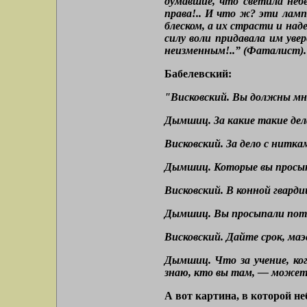
думавшие, что светила неб
права!.. И что ж? эти лам
блеском, а их страсти и на
силу воли придавала им уве
неизменным!..” (Фаталист).
Бабелевский:
"Висковский. Вы должны мн
Дымшиц. За какие такие дел
Висковский. За дело с нитка
Дымшиц. Которые вы прос
Висковский. В конной гварди
Дымшиц. Вы просыпали пото
Висковский. Дайте срок, маэс
Дымшиц. Что за учение, ко
знаю, кто вы там, — может б
А вот картина, в которой не