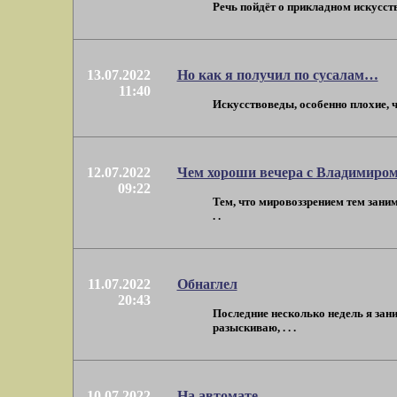
Речь пойдёт о прикладном искусств
13.07.2022
Но как я получил по сусалам…
11:40
Искусствоведы, особенно плохие, ч
12.07.2022
Чем хороши вечера с Владимиро
09:22
Тем, что мировоззрением тем заним
. .
11.07.2022
Обнаглел
20:43
Последние несколько недель я зан
разыскиваю, . . .
10.07.2022
На автомате