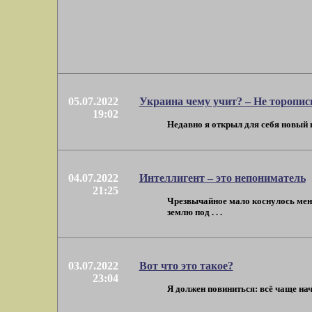
05.07.2022
Украина чему учит? – Не торопис
19:02
Недавно я открыл для себя новый ви
04.07.2022
Интеллигент – это непониматель
21:25
Чрезвычайное мало коснулось меня
землю под . . .
03.07.2022
Вот что это такое?
23:04
Я должен повиниться: всё чаще начи