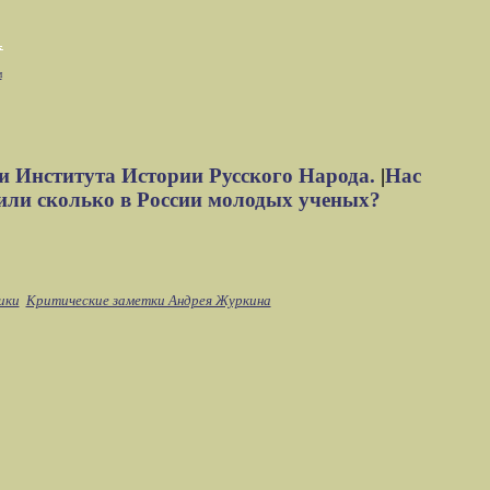
м
и Института Истории Русского Народа.
|
Нас
или сколько в России молодых ученых?
ики
Критические заметки Андрея Журкина