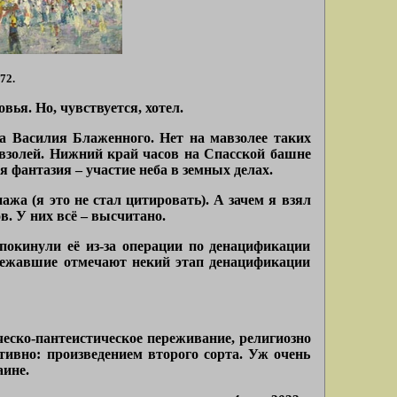
72.
вья. Но, чувствуется, хотел.
а Василия Блаженного. Нет на мавзолее таких
взолей. Нижний край часов на Спасской башне
я фантазия – участие неба в земных делах.
а (я это не стал цитировать). А зачем я взял
. У них всё – высчитано.
покинули её из-за операции по денацификации
обежавшие отмечают некий этап денацификации
ческо-пантеистическое переживание, религиозно
тивно: произведением второго сорта. Уж очень
аине.