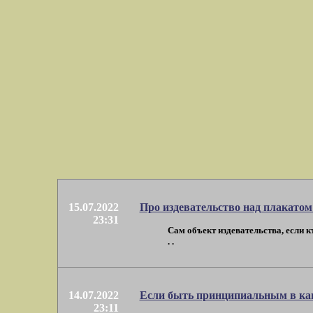
15.07.2022
Про издевательство над плакатом
23:31
Сам объект издевательства, если кт
. .
14.07.2022
Если быть принципиальным в ка
23:11