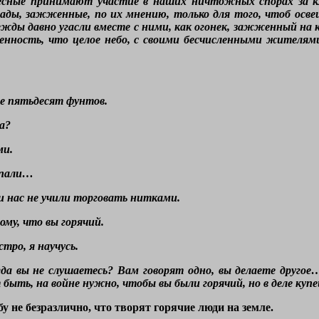
есные принимают участие в наших ничтожных спорах за к
пады, зажженные, по их мнению, только для того, чтоб ос
дежды давно угасли вместе с ними, как огонек, зажженный на
ренность, что целое небо, с своими бесчисленными жителям
е пятьдесят фунтов.
а?
ми.
ыпали…
и нас не учили торговать нитками.
му, что вы горячий.
тро, я научусь.
гда вы не слушаетесь? Вам говорят одно, вы делаете друго
ыть, на войне нужно, чтобы вы были горячий, но в деле купе
бу не безразлично, что творят горячие люди на земле.