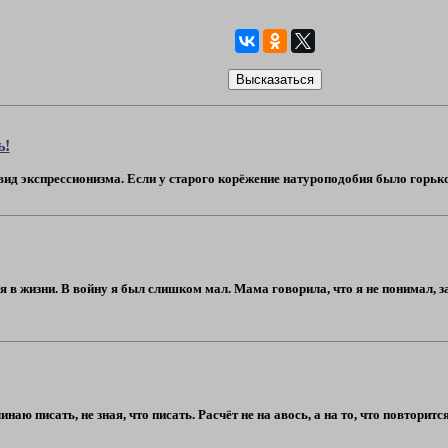
ь!
д экспрессионизма. Если у старого корёжение натуроподобия было горькое, т
 в жизни. В войну я был слишком мал. Мама говорила, что я не понимал, з
наю писать, не зная, что писать. Расчёт не на авось, а на то, что повторит