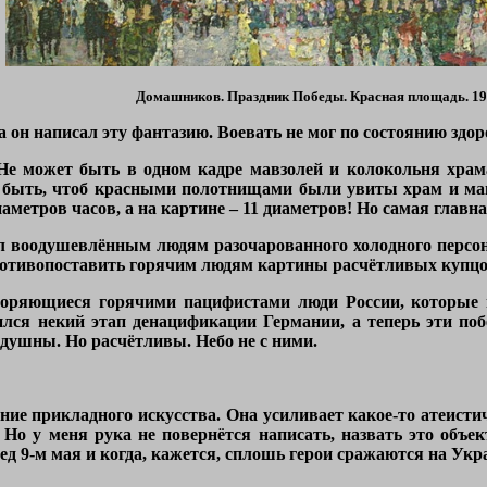
Домашников. Праздник Победы. Красная площадь. 19
а он написал эту фантазию. Воевать не мог по состоянию здоро
 Не может быть в одном кадре мавзолей и колокольня храм
т быть, чтоб красными полотнищами были увиты храм и ма
аметров часов, а на картине – 11 диаметров! Но самая главна
 воодушевлённым людям разочарованного холодного персонаж
ротивопоставить горячим людям картины расчётливых купцов
воряющиеся горячими пацифистами люди России, которые 
лся некий этап денацификации Германии, а теперь эти п
душны. Но расчётливы. Небо не с ними.
ние прикладного искусства. Она усиливает какое-то атеисти
Но у меня рука не повернётся написать, назвать это объек
ед 9-м мая и когда, кажется, сплошь герои сражаются на Укр