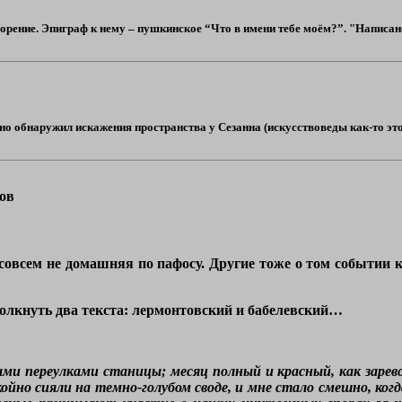
рение. Эпиграф к нему – пушкинское “Что в имени тебе моём?”. "Написано 5 
но обнаружил искажения пространства у Сезанна (искусствоведы как-то это с
ов
, совсем не домашняя по пафосу. Другие тоже о том событии
столкнуть два текста: лермонтовский и бабелевский…
ми переулками станицы; месяц полный и красный, как зарево
койно сияли на темно-голубом своде, и мне стало смешно, ког