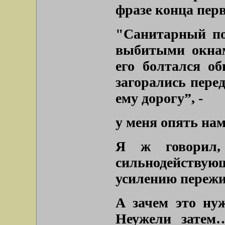
фразе конца перв
"Санитарный по
выбитыми окнам
его болтался о
загорались перед
ему дорогу”
, -
у меня опять нам
Я ж говорил,
сильнодействую
усилению пережи
А зачем это ну
Неужели затем