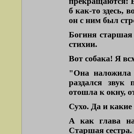
прекращаются: Б
б как-то здесь, 
он с ним был стр
Богиня старшая 
стихии.
Вот собака! Я вс
"Она наложила 
раздался звук 
отошла к окну, о
Сухо. Да и какие
А как глава н
Старшая сестра.