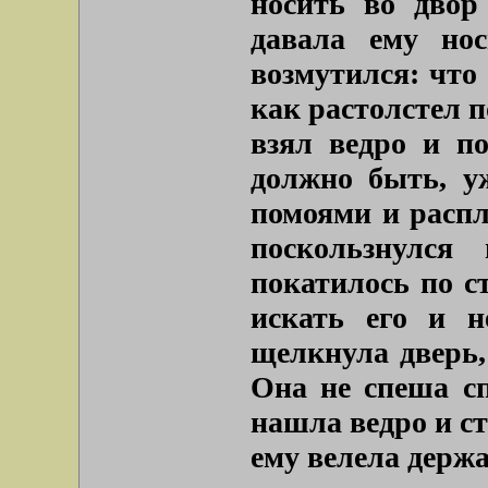
носить во двор
давала ему но
возмутился: что
как растолстел п
взял ведро и по
должно быть, у
помоями и распл
поскользнулся
покатилось по с
искать его и н
щелкнула дверь,
Она не спеша сп
нашла ведро и с
ему велела держат