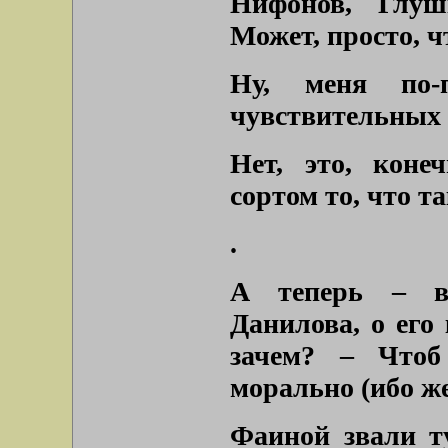
Нифонов, Глуш
Может, просто, 
Ну, меня по-
чувствительных
Нет, это, коне
сортом то, что т
.
А теперь – во
Данилова, о его
зачем? – Чтоб
морально (ибо ж
Фаиной звали т