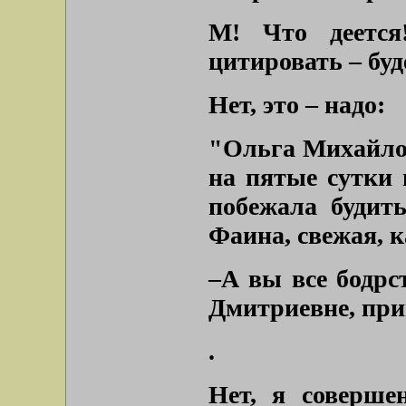
М! Что деется
цитировать – буд
Нет, это – надо:
"Ольга Михайлов
на пятые сутки
побежала будит
Фаина, свежая, к
–А вы все бодрс
Дмитриевне, при
.
Нет, я соверше