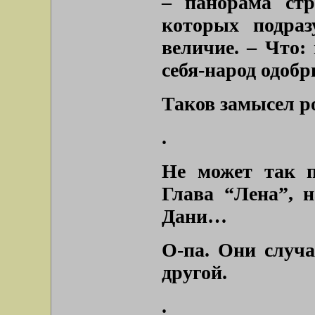
– панорама стр
которых подраз
величие. – Что:
себя-народ одоб
Таков замысел р
.
Не может так п
Глава “Лена”, н
Дани…
О-па. Они случ
другой.
.