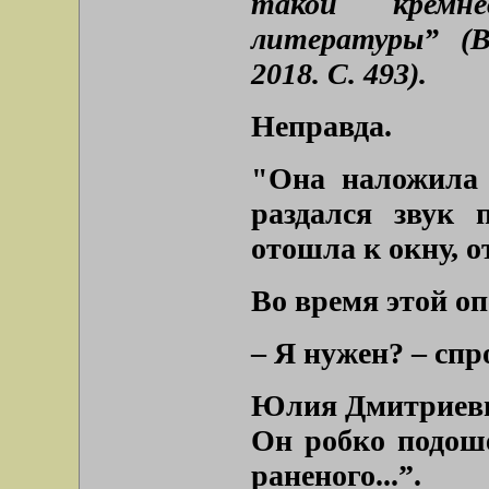
такой кремн
литературы” (В
2018. С. 493).
Неправда.
"Она наложила 
раздался звук 
отошла к окну, о
Во время этой о
– Я нужен? – спр
Юлия Дмитриевна
Он робко подош
раненого...”.