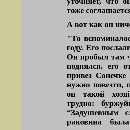
уточняет, что о
тоже соглашаетс
А вот как он нич
"То вспоминалос
году. Его посла
Он пробыл там ч
поднялся, его 
привез Сонечке 
нужно повезти, 
он такой хозя
трудно: буржу
“Задушевным сл
раковина была