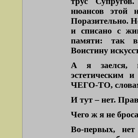
трус Супругов
нюансов этой н
Поразительно. Не
и списано с жи
памяти: так в
Воистину искусст
А я заелся, 
эстетическим и
ЧЕГО-ТО, слова
И тут – нет. Пра
Чего ж я не брос
Во-первых, нет