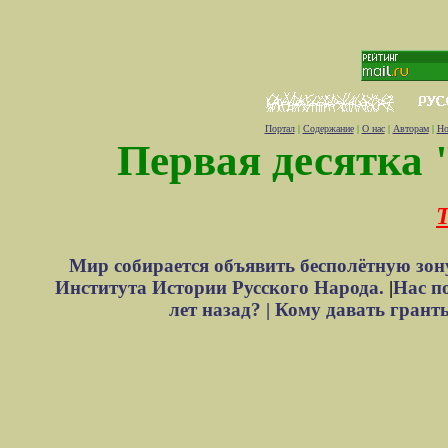
Портал
|
Содержание
|
О нас
|
Авторам
|
Но
Первая десятка 
Т
Мир собирается объявить бесполётную зон
Института Истории Русского Народа.
|
Нас п
лет назад? |
Кому давать грант