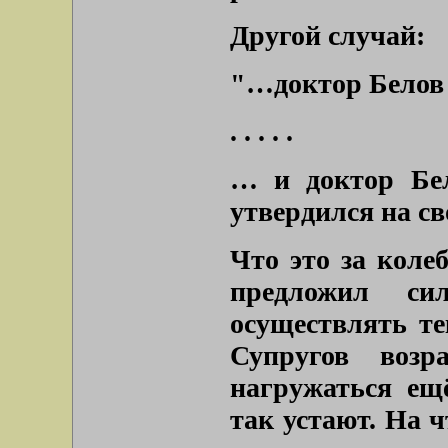
Другой случай:
"…доктор Белов 
. . . . .
…
и доктор Бе
утвердился на св
Что это за коле
предложил си
осуществлять те
Супругов воз
нагружаться ещ
так устают. На ч