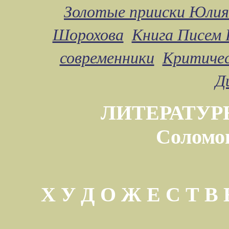
Золотые прииски Юлия
Шорохова
Книга Писем 
современники
Критичес
Д
ЛИТЕРАТУР
Соломо
Х У Д О Ж Е С Т 