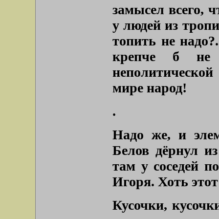
замысел всего, ч
у людей из тропи
топить не надо?.
крепче б не
неполитической
мире народ!
.
Надо же, и эле
Белов дёрнул из
там у соседей п
Игоря. Хоть этот
Кусочки, кусочк