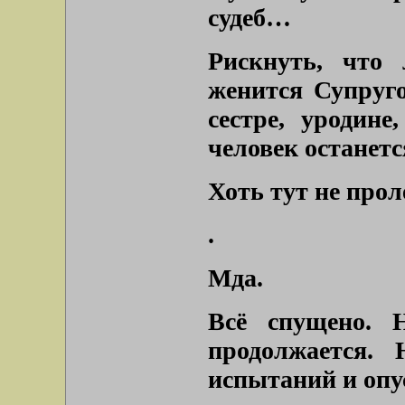
судеб…
Рискнуть, что
женится Супруг
сестре, уродин
человек останет
Хоть тут не про
.
Мда.
Всё спущено. 
продолжается.
испытаний и опус