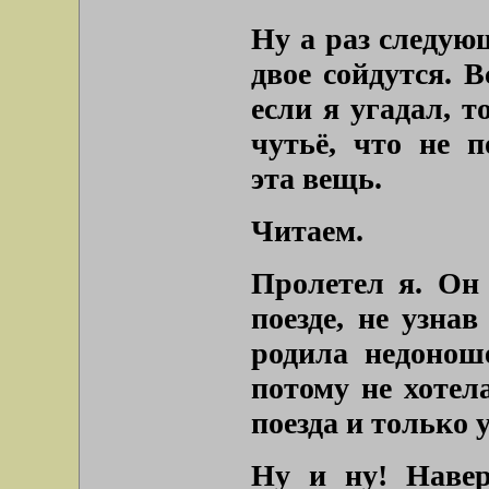
Ну а раз следую
двое сойдутся. 
если я угадал, т
чутьё, что не 
эта вещь.
Читаем.
Пролетел я. Он
поезде, не узнав
родила недоноше
потому не хотел
поезда и только у
Ну и ну! Навер