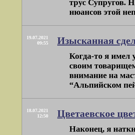
трус Супругов. 
нюансов этой непр
19.07.2021
Изысканная сде
09:55
Когда-то я имел
своим товарищем
внимание на мас
“Альпийском пейз
18.07.2021
Цветаевское цве
12:50
Наконец, я натк