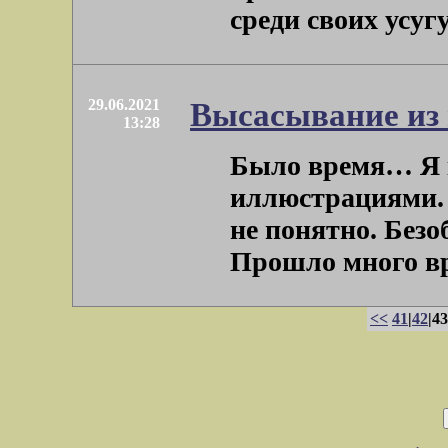
среди своих усугуб
29.06.2021
Высасывание из
13:28
Было время… Я 
иллюстрациями. 
не понятно. Безо
Прошло много вре
<<
41
|
42
|43