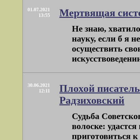
01.07.2021
Мертвящая сист
13:55
Не знаю, хватило
науку, если б я 
осуществить свою
искусствоведении о
30.06.2021
Плохой писатель
12:11
Радзиховский
Судьба Советско
волоске: удастся 
приготовиться к