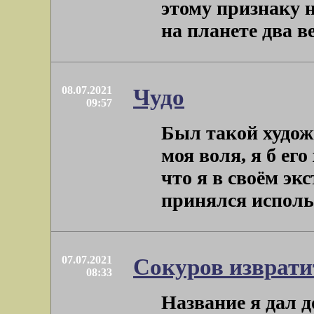
этому признаку 
на планете два ве
08.07.2021
Чудо
09:57
Был такой худож
моя воля, я б ег
что я в своём эк
принялся использо
07.07.2021
Сокуров изврати
08:33
Название я дал 