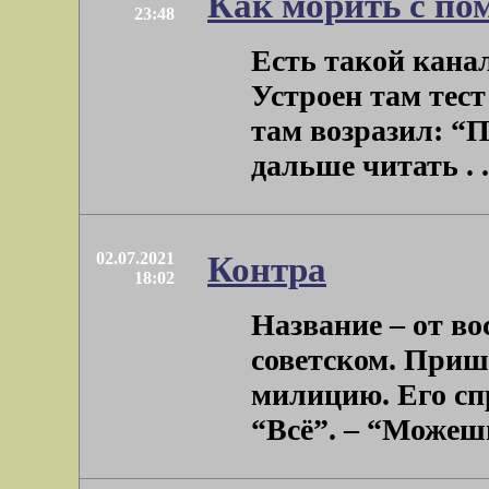
Как морить с п
23:48
Есть такой кана
Устроен там тест
там возразил: “П
дальше читать . .
02.07.2021
Контра
18:02
Название – от в
советском. Пришё
милицию. Его сп
“Всё”. – “Можешь 