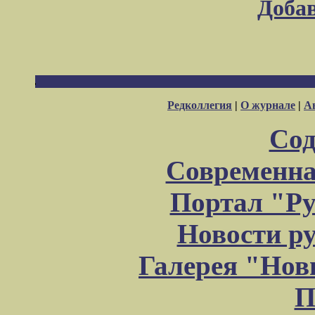
Доба
Редколлегия
|
О журнале
|
А
Сод
Современна
Портал "Ру
Новости р
Галерея "Но
П