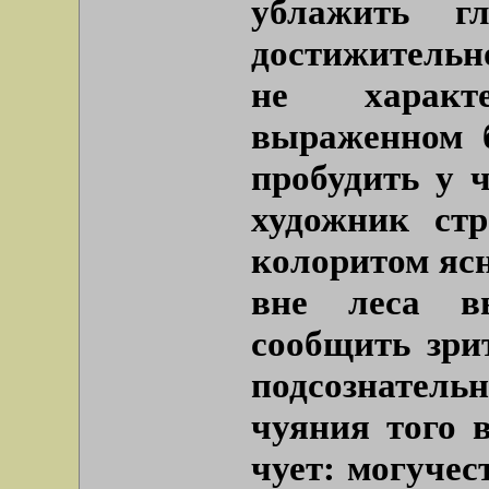
ублажить гл
достижительно
не характ
выраженном б
пробудить у 
художник ст
колоритом яс
вне леса в
сообщить зри
подсознатель
чуяния того 
чует: могучес