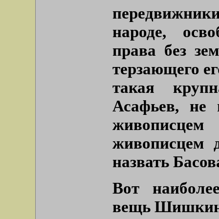
передвижни
народе, осв
права без зе
терзающего ег
такая круп
Асафьев, не 
живописцем
живописцем 
назвать Басов
Вот наиболе
вещь Шишкин