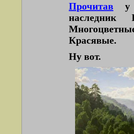
Прочитав
у М
наследник 
Многоцветны
Красявые.
Ну вот.