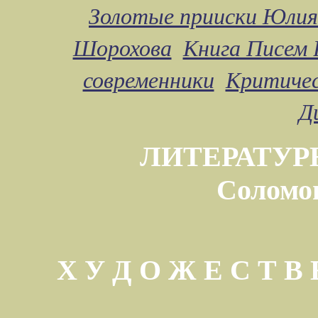
Золотые прииски Юлия
Шорохова
Книга Писем 
современники
Критичес
Д
ЛИТЕРАТУР
Соломо
Х У Д О Ж Е С Т 