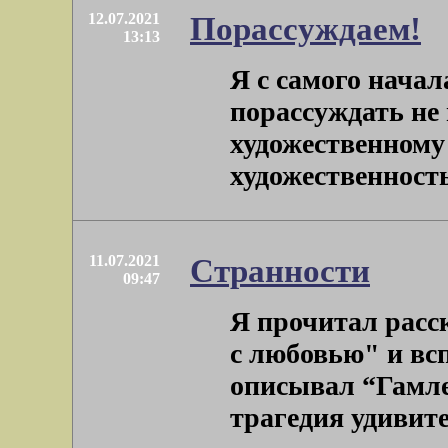
12.07.2021
Порассуждаем!
13:13
Я с самого начал
порассуждать не
художественному 
художественность 
11.07.2021
Странности
09:47
Я прочитал расс
с любовью" и вс
описывал “Гамл
трагедия удивител