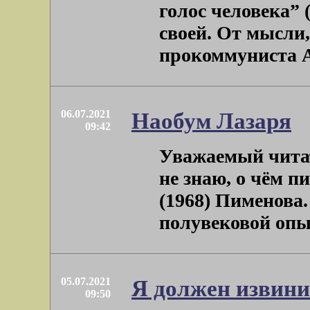
голос человека” 
своей. От мысли,
прокоммуниста Ан
06.07.2021
Наобум Лазаря
09:42
Уважаемый читат
не знаю, о чём п
(1968) Пименова.
полувековой опыт 
05.07.2021
Я должен извини
09:50