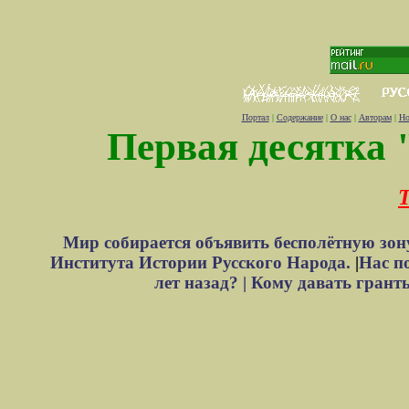
Портал
|
Содержание
|
О нас
|
Авторам
|
Но
Первая десятка 
Т
Мир собирается объявить бесполётную зон
Института Истории Русского Народа.
|
Нас п
лет назад? |
Кому давать грант