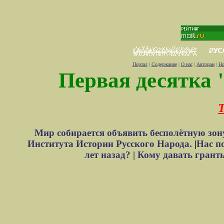
Портал
|
Содержание
|
О нас
|
Авторам
|
Но
Первая десятка 
Т
Мир собирается объявить бесполётную зон
Института Истории Русского Народа.
|
Нас п
лет назад? |
Кому давать грант