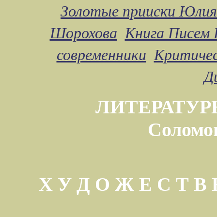
Золотые прииски Юлия
Шорохова
Книга Писем 
современники
Критичес
Д
ЛИТЕРАТУР
Соломо
Х У Д О Ж Е С Т 