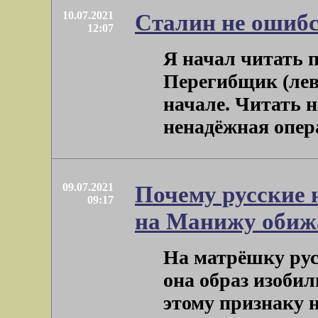
10.07.2021
Сталин не ошибс
12:07
Я начал читать п
Перегибщик (лев
начале. Читать н
ненадёжная операц
09.07.2021
Почему русские 
09:17
на Манижу обиж
На матрёшку рус
она образ изобил
этому признаку 