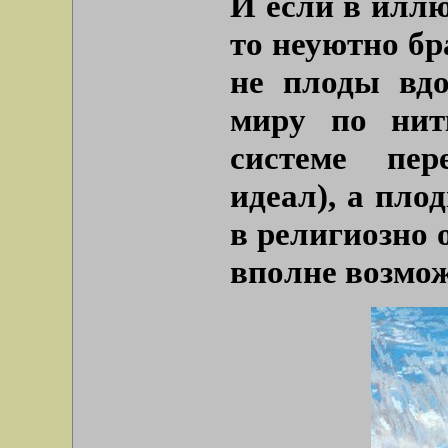
И если в илл
то неуютно бр
не плоды вдо
миру по нитк
системе пер
идеал), а пло
в религиозно 
вполне возмо