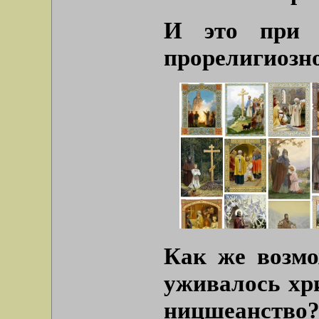
И это при о
прорелигиозн
Как же возмо
уживалось хри
ницшеанство