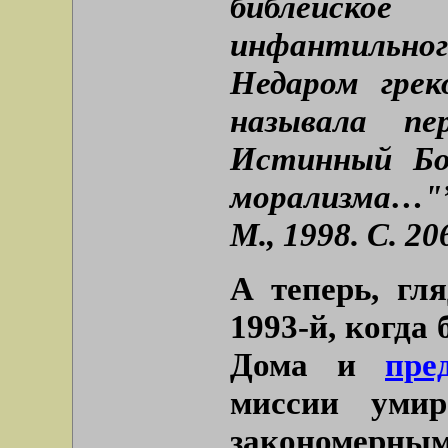
библейско
инфантильн
Недаром грек
называла пе
Истинный Бо
морализма…"”
М., 1998. С. 20
А теперь, гля
1993-й, когда
Дома и
пре
миссии умир
закономерны