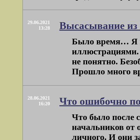
29.06.2021
Высасывание из
13:28
Было время… Я 
иллюстрациями. 
не понятно. Безо
Прошло много вре
28.06.2021
Что ошибочно п
16:20
Что было после 
начальников от о
личного. И они 