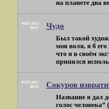
на планете два ве
08.07.2021
Чудо
09:57
Был такой худож
моя воля, я б ег
что я в своём эк
принялся использо
07.07.2021
Сокуров изврати
08:33
Название я дал 
голос человека” 