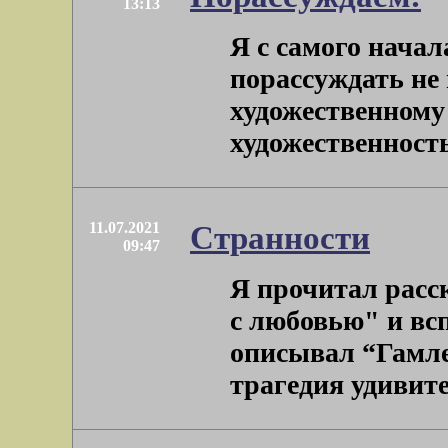
13:13
Я с самого начал
порассуждать не
художественному 
художественность 
11.07.2021
Странности
09:47
Я прочитал расс
с любовью" и вс
описывал “Гамл
трагедия удивител