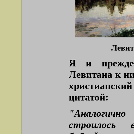
Левит
Я и прежд
Левитана к ни
христианск
цитатой:
"Аналогич
строилось 