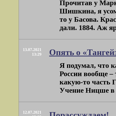
Прочитав у Марк
Шишкина, я усом
то у Басова. Кр
дали. 1884. Аж яр
13.07.2021
Опять о «Тангей
13:29
Я подумал, что к
России вообще –
какую-то часть 
Учение Ницше в Г
12.07.2021
Порассуждаем!