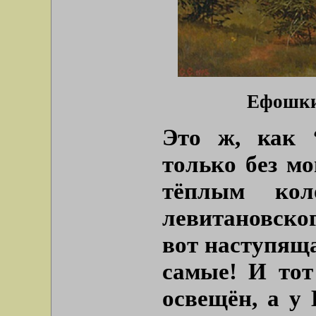
Ефошкин
Это ж, как 
только без мо
тёплым кол
левитановског
вот наступяща
самые! И тот
освещён, а у