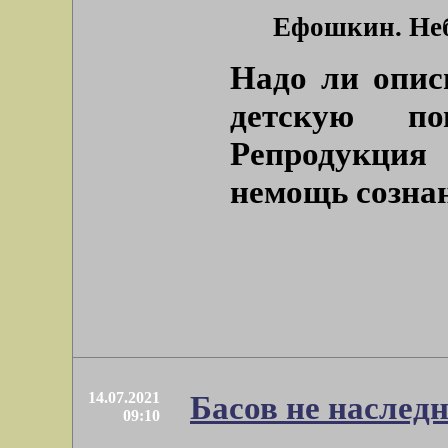
Ефошкин. Неб
Надо ли опис
детскую по
Репродукция
немощь сознан
14.07.2021
Басов не насле
09:10