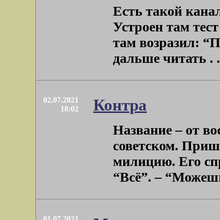
Есть такой кана
Устроен там тест
там возразил: “П
дальше читать . .
02.07.2021
Контра
18:02
Название – от в
советском. Пришё
милицию. Его сп
“Всё”. – “Можешь 
01.07.2021