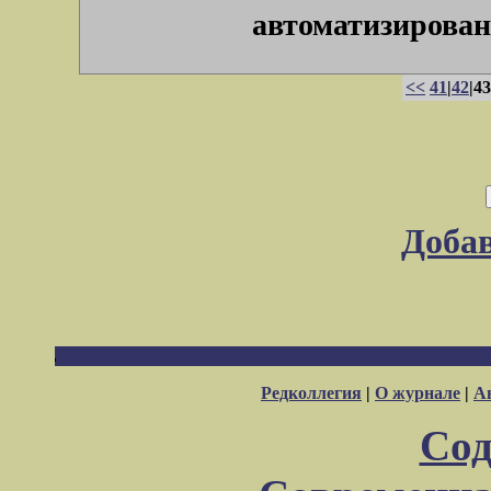
автоматизированн
<<
41
|
42
|43
Доба
Редколлегия
|
О журнале
|
А
Сод