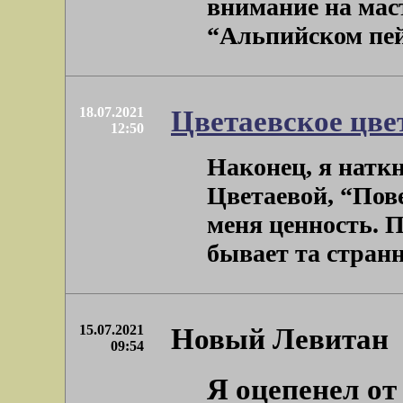
внимание на мас
“Альпийском пейз
18.07.2021
Цветаевское цве
12:50
Наконец, я натк
Цветаевой, “Пове
меня ценность. 
бывает та страннос
15.07.2021
Новый Левитан
09:54
Я оцепенел от