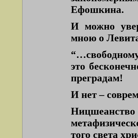
Ефошкина.
И можно увер
мною о Левит
“…свободному
это бесконечн
преградам!
И нет – совре
Ницшеанс
метафизическ
того света хр