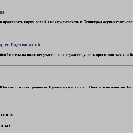
ки
в продвигать науку, если б я не струсил ехать в Ленинград осуществить свою
длец Радзиховский
ной висела на волоске: удастся или не удастся успеть приготовиться к войн
гале. С иллюстрациями. Прочёл и ужаснулся. – Нич-чего не понятно. Безо
ятники
лина?