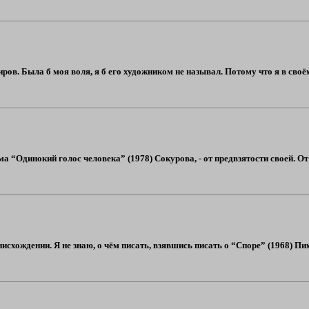
ов. Была б моя воля, я б его художником не называл. Потому что я в своё
а “Одинокий голос человека” (1978) Сокурова, - от предвзятости своей. От
схождении. Я не знаю, о чём писать, взявшись писать о “Споре” (1968) Пи