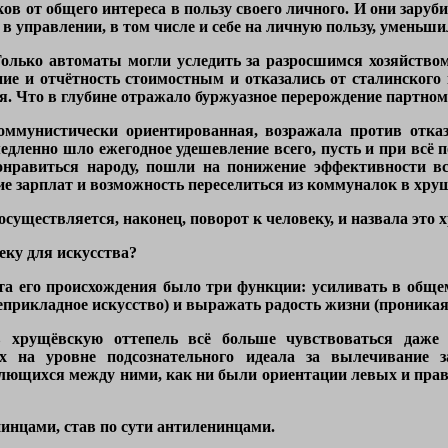
ов от общего интереса в пользу своего личного. И они зару
 в управлении, в том числе и себе на личную пользу, уменьши
Только автоматы могли уследить за разросшимся хозяйство
ие и отчётность стоимостным и отказались от сталинского 
я. Что в глубине отражало буржуазное перерождение партно
ммунистически ориентированная, возражала против отказ
медленно шло ежегодное удешевление всего, пусть и при вс
нравиться народу, пошли на понижение эффективности все
ие зарплат и возможность переселиться из коммуналок в хру
осуществляется, наконец, поворот к человеку, и назвала это
еку для искусства?
та его происхождения было три функции: усиливать в общем
прикладное искусство) и выражать радость жизни (проникая 
в хрущёвскую оттепель всё больше чувствоваться даже
х на уровне подсознательного идеала за вылечивание 
блющихся между ними, как ни были ориентации левых и прав
нцами, став по сути антиленинцами.