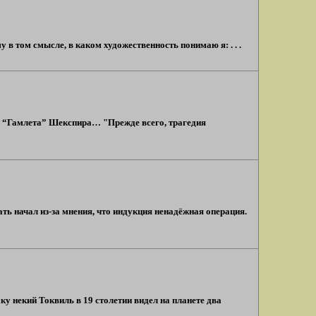
в том смысле, в каком художественность понимаю я: . . .
л “Гамлета” Шекспира… "Прежде всего, трагедия
ть начал из-за мнения, что индукция ненадёжная операция.
ку некий Токвиль в 19 столетии видел на планете два