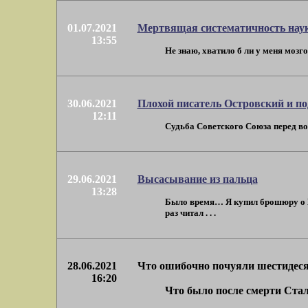
01.07.2021
Мертвящая систематичность нау
13:55
Не знаю, хватило б ли у меня мозго
30.06.2021
Плохой писатель Островский и по
12:11
Судьба Советского Союза перед вой
29.06.2021
Высасывание из пальца
13:28
Было время… Я купил брошюру о Ша
раз читал . . .
28.06.2021
Что ошибочно почуяли шестидес
16:20
Что было после смерти Ста