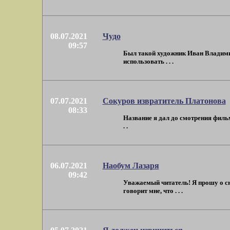
08.07.2021
Чудо
09:57
Был такой художник Иван Владимир
использовать . . .
07.07.2021
Сокуров извратитель Платонова
08:33
Название я дал до смотрения фильм
. .
06.07.2021
Наобум Лазаря
09:42
Уважаемый читатель! Я прошу о сни
говорит мне, что . . .