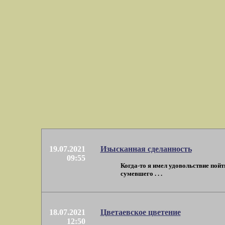
19.07.2021
Изысканная сделанность
09:55
Когда-то я имел удовольствие пой
сумевшего . . .
18.07.2021
Цветаевское цветение
12:50