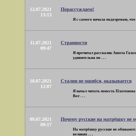
12.07.2021
Порассуждаем!
13:13
Я с самого начала подозреваю, что
11.07.2021
Странности
09:47
Я прочитал рассказик Ашота Газа
удивительна по . . .
10.07.2021
Сталин не ошибся, оказывается
12:07
Я начал читать повесть Платонова 
Вот . . .
09.07.2021
Почему русские на матрёшку не 
09:17
На матрёшку русские не обижаются,
великих . . .