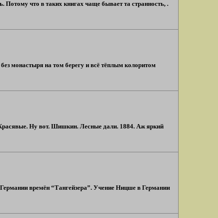
. Потому что в таких книгах чаще бывает та странность, .
о без монастыря на том берегу и всё тёплым колоритом
Красявые. Ну вот. Шишкин. Лесные дали. 1884. Аж яркий
ть Германии времён “Тангейзера”. Учение Ницше в Германии