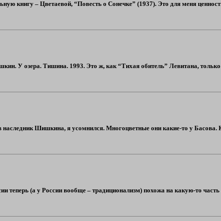
ьную книгу – Цветаевой, “Повесть о Сонечке” (1937). Это для меня ценность
шкин. У озера. Тишина. 1993. Это ж, как “Тихая обитель” Левитана, тольк
 наследник Шишкина, я усомнился. Многоцветные они какие-то у Басова. 
ссии теперь (а у России вообще – традиционализм) похожа на какую-то час