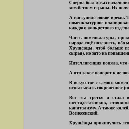
Сперва был отказ начальник
хозяйством страны. Их воля
А наступило новое время. 
номенклатурное планирован
каждого конкретного издели
Часть номенклатуры, проко
народа ещё потерпеть, ибо 
Хрущёвцы, чтоб больше по
сырья), но зато на повышен
Интеллигенция поняла, что 
А что такое поворот к челов
В искусстве с самого момен
испытывать сокровенное (не
Вот эта третья и стала 
шестидесятников, стоявши
капитализму. А также коле
Вознесенский.
Хрущёвцы прикинулись лени