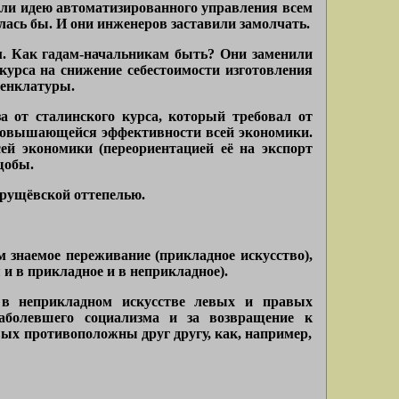
били идею автоматизированного управления всем
лась бы. И они инженеров заставили замолчать.
м. Как гадам-начальникам быть? Они заменили
курса на снижение себестоимости изготовления
менклатуры.
а от сталинского курса, который требовал от
ё повышающейся эффективности всей экономики.
й экономики (переориентацией её на экспорт
щобы.
 хрущёвской оттепелью.
 знаемое переживание (прикладное искусство),
и в прикладное и в неприкладное).
 в неприкладном искусстве левых и правых
заболевшего социализма и за возвращение к
ых противоположны друг другу, как, например,