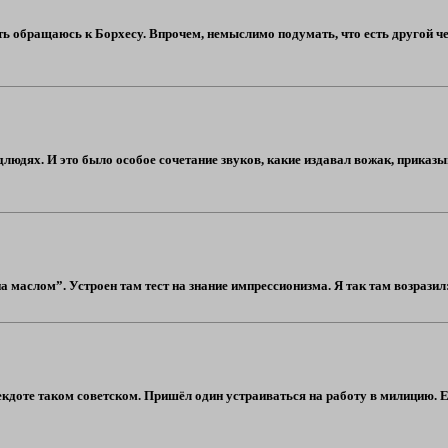
ять обращаюсь к Борхесу. Впрочем, немыслимо подумать, что есть другой ч
людях. И это было особое сочетание звуков, какие издавал вожак, приказы
 маслом”. Устроен там тест на знание импрессионизма. Я так там возразил: 
екдоте таком советском. Пришёл один устраиваться на работу в милицию. 