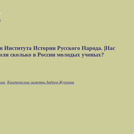
м
и Института Истории Русского Народа.
|
Нас
или сколько в России молодых ученых?
ики
Критические заметки Андрея Журкина