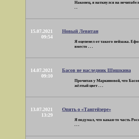
Наконец, я наткнулся на нечитабел
. .
15.07.2021
Новый Левитан
09:54
Я оцепенел от такого пейзажа. Ефо
вместо . . .
14.07.2021
Басов не наследник Шишкина
09:10
Прочитав у Маркиновой, что Басов
жёлтый цвет . . .
13.07.2021
Опять о «Тангейзере»
13:29
Я подумал, что какая-то часть Ро
. . .