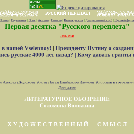
Портал
|
Содержание
|
О нас
|
Авторам
|
Новости
|
Первая десятка
|
Дискуссионный клуб
|
Научный фору
Первая десятка "Русского переплета"
Темы дня:
 в нашей Vselennoy!
|
Президенту Путину о создани
сь русские 4000 лет назад? |
Кому давать гранты 
е Алексея Шорохова
Книга Писем Владимира Хлумова
Классики и современн
Дискуссия
ЛИТЕРАТУРНОЕ ОБОЗРЕНИЕ
Соломона Воложина
Х У Д О Ж Е С Т В Е Н Н Ы Й С М Ы С Л