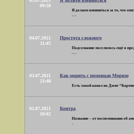
05.07.2021
Я должен извиниться
09:50
Я должен извиниться за то, что оп
. . .
04.07.2021
Простота сложного
11:45
Подсознание поселилось ещё в пред
. . .
03.07.2021
Как морить с помощью Моризо
23:48
Есть такой канал на Дзене “Картина
02.07.2021
Контра
18:02
Название – от воспоминания об ан
.