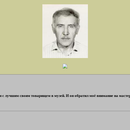
ти с лучшим своим товарищем в музей. И он обратил моё внимание на маст