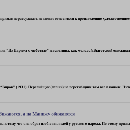
 призыв порассуждать не может относиться к произведению художественному 
зяна “Из Парижа с любовью" и вспомнил, как молодой Выготский описыва
“Впрок” (1931). Перегибщик (левый) на перегибщике там все в начале. Чита
обижаются, а на Манижу обижаются
 потому что она образ изобилия людей у русского народа. По этому призна