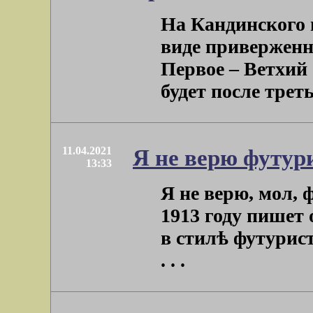
На Кандинского 
виде приверженн
Первое – Ветхий 
будет после третье
11.04.2021
Я не верю футури
13:33
Я не верю, мол, 
1913 году пишет
в стилѣ футурис
. . .