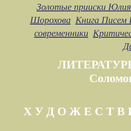
Золотые прииски Юлия
Шорохова
Книга Писем 
современники
Критичес
Д
ЛИТЕРАТУР
Соломо
Х У Д О Ж Е С Т 