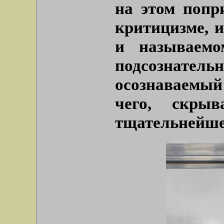
на этом попр
критицизме, 
и называемо
подсознател
осознаваемы
чего, скрыв
тщательнейшее