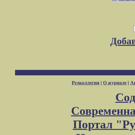
Доба
Редколлегия
|
О журнале
|
А
Сод
Современна
Портал "Ру