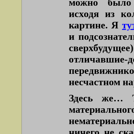
можно было 
исходя из ко
картине. Я
ту
и подсознател
сверхбудущее
отличавшие-д
передвижник
несчастном на
Здесь же… Т
материа
нематериаль
ничего не ска