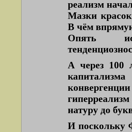
реализм начал
Мазки красок 
В чём впряму
Опять ис
тенденциознос
А через 100 
капитализ
конвергенц
гиперреализ
натуру до бук
И поскольку 