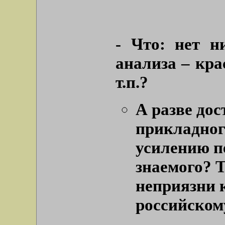
- Что: нет н
анализа – крас
т.п.?
А разве до
прикладног
усилению п
знаемого? 
неприязни к
российском