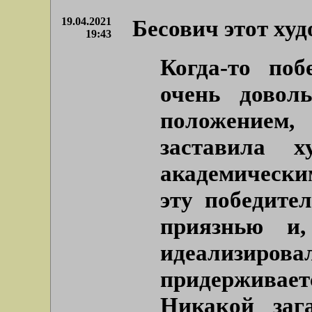
19.04.2021
Бесович этот ху
19:43
Когда-то поб
очень довол
положением
заставила х
академически
эту победите
приязнью и,
идеализировал
придерживаетс
Никакой заг