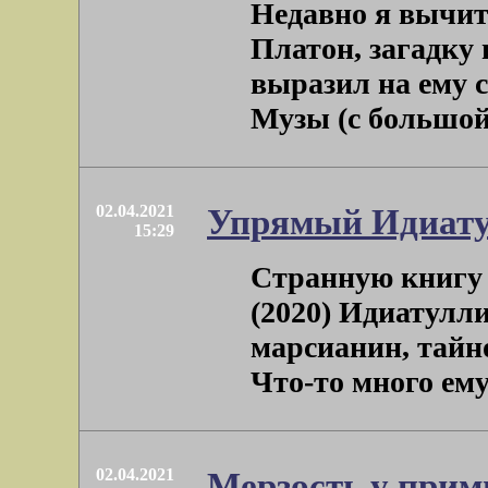
Недавно я вычита
Платон, загадку 
выразил на ему 
Музы (с большой б
02.04.2021
Упрямый Идиат
15:29
Странную книгу
(2020) Идиатулли
марсианин, тайн
Что-то много ему н
02.04.2021
Мерзость у при