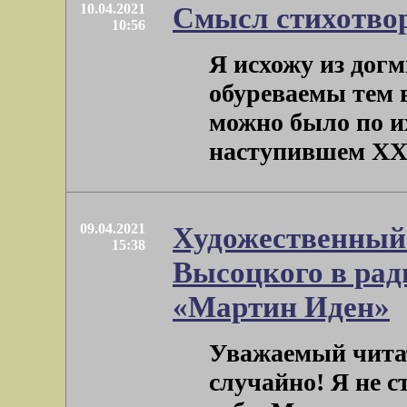
10.04.2021
Смысл стихотво
10:56
Я исхожу из дог
обуреваемы тем 
можно было по и
наступившем ХХ ве
09.04.2021
Художественный 
15:38
Высоцкого в рад
«Мартин Иден»
Уважаемый читат
случайно! Я не с