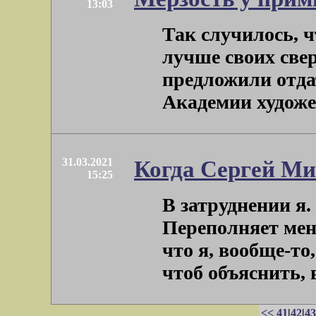
13:03
Так случилось, ч
лучше своих све
предложили отда
Академии художест
31.03.2021
Когда Сергей Ми
15:25
В затруднении я.
Переполняет мен
что я, вообще-то,
чтоб объяснить, в 
<<
41
|
42
|
43