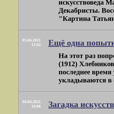
искусствоведа Ма
Декабристы. Восс
"Картина Татьяны
05.04.2021
Ещё одна попыт
12:02
На этот раз поп
(1912) Хлебников
последнее время 
укладываются в ф
04.04.2021
Загадка искусст
19:06