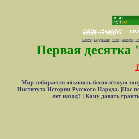
Портал
|
Содержание
|
О нас
|
Авторам
|
Но
Первая десятка 
Т
Мир собирается объявить бесполётную зон
Института Истории Русского Народа.
|
Нас п
лет назад? |
Кому давать грант