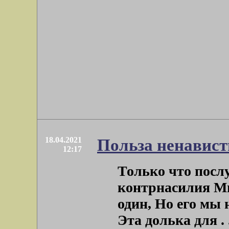
18.04.2021
Польза ненавист
12:17
Только что посл
контрнасилия Мы
один, Но его мы 
Эта долька для . .