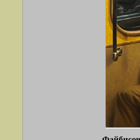
Файбисов