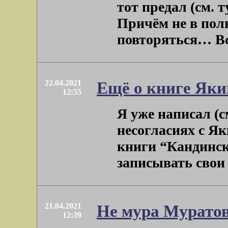
тот предал (см. 
Причём не в поль
повторяться… Всю
22.04.2021
Ещё о книге Як
12:55
Я уже написал (с
несогласиях с Як
книги “Кандинск
записывать свои в
21.04.2021
Не мура Муратов
12:39