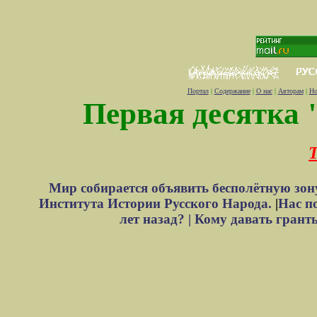
Портал
|
Содержание
|
О нас
|
Авторам
|
Но
Первая десятка 
Т
Мир собирается объявить бесполётную зон
Института Истории Русского Народа.
|
Нас п
лет назад? |
Кому давать грант