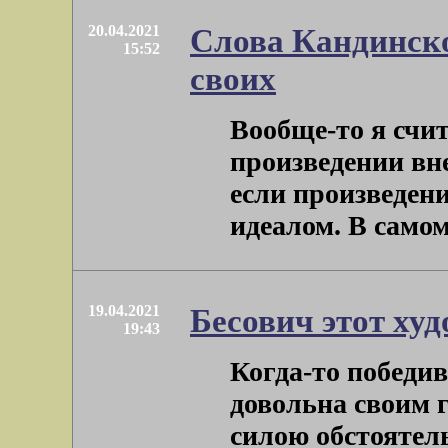
20.04.2021
Слова Кандинско
15:52
своих
Вообще-то я счит
произведении вне
если произведен
идеалом. В самом д
19.04.2021
Бесович этот ху
19:43
Когда-то победи
довольна своим 
силою обстоятел