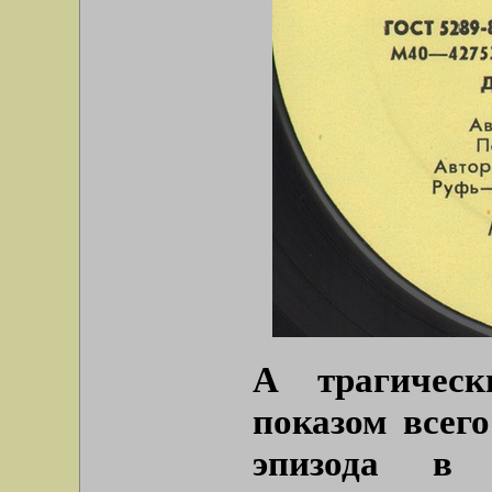
А трагическ
показом всег
эпизода в