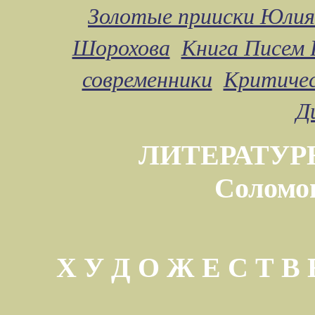
Золотые прииски Юлия
Шорохова
Книга Писем 
современники
Критичес
Д
ЛИТЕРАТУР
Соломо
Х У Д О Ж Е С Т 