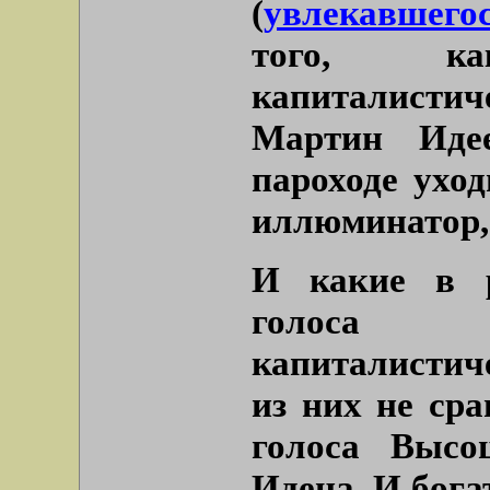
(
увлекавшего
того, к
капиталистич
Мартин Идее
пароходе уход
иллюминатор, 
И какие в р
голоса (
капиталистич
из них не сра
голоса Высо
Идена. И богат