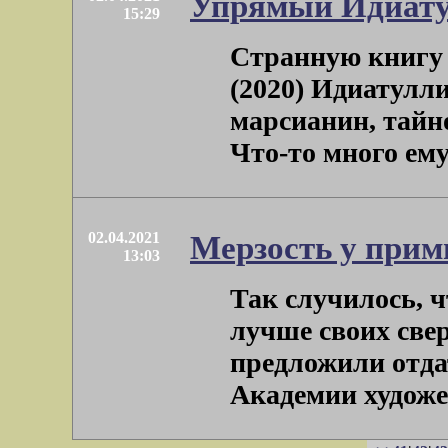
Упрямый Идиат
15:29
Странную книгу
(2020) Идиатулли
марсианин, тайн
Что-то много ему н
02.04.2021
Мерзость у при
13:03
Так случилось, ч
лучше своих све
предложили отда
Академии художест