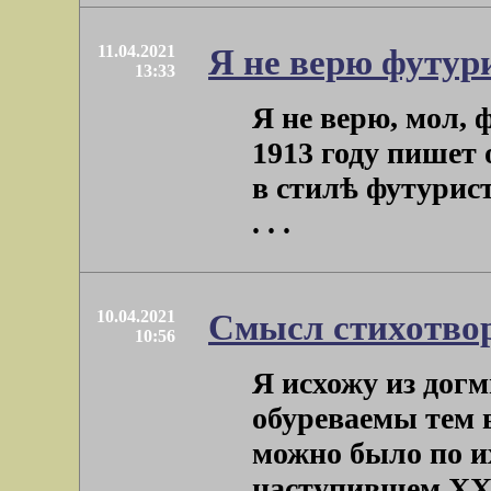
11.04.2021
Я не верю футури
13:33
Я не верю, мол, 
1913 году пишет
в стилѣ футурис
. . .
10.04.2021
Смысл стихотво
10:56
Я исхожу из дог
обуреваемы тем 
можно было по и
наступившем ХХ ве