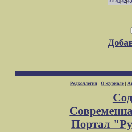
<<
41
|
42
|
43
Доба
Редколлегия
|
О журнале
|
А
Сод
Современна
Портал "Ру