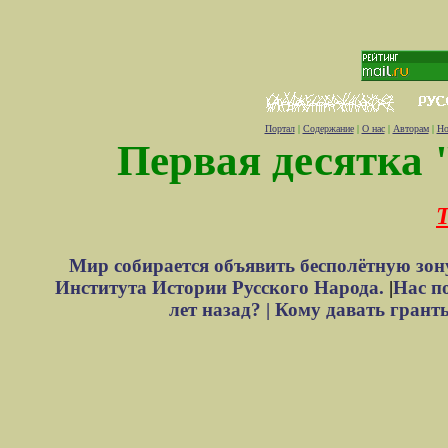
Портал
|
Содержание
|
О нас
|
Авторам
|
Но
Первая десятка 
Т
Мир собирается объявить бесполётную зон
Института Истории Русского Народа.
|
Нас п
лет назад? |
Кому давать грант