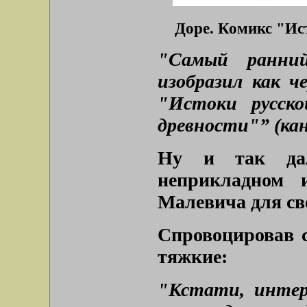
Доре. Комикс "Ист
"Самый ранний
изобразил как ч
"Истоки русск
древности"” (ка
Ну и так дал
неприкладном 
Малевича для св
Спровоцировав с
тяжкие:
"Кстати, интер