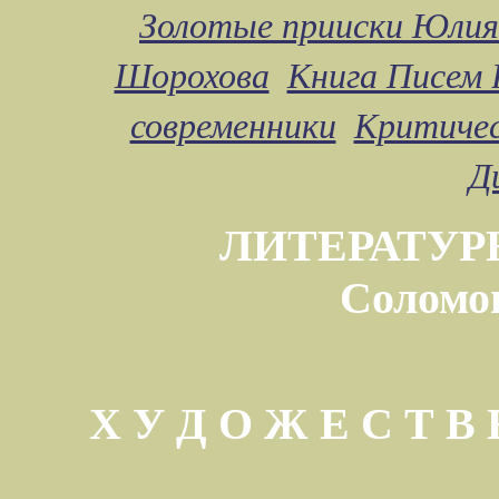
Золотые прииски Юлия
Шорохова
Книга Писем 
современники
Критичес
Д
ЛИТЕРАТУР
Соломо
Х У Д О Ж Е С Т 