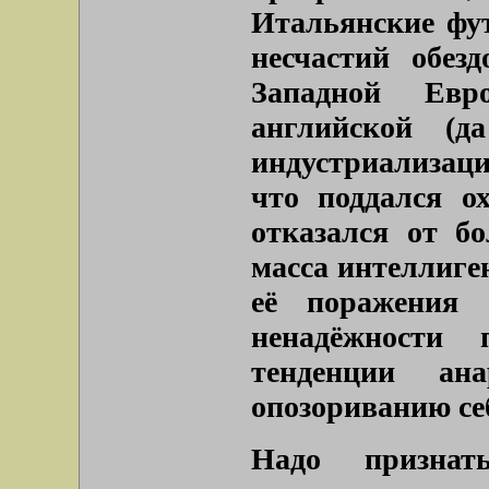
Итальянские фу
несчастий обез
Западной Евр
английской (д
индустриализаци
что поддался о
отказался от б
масса интеллиге
её поражения 
ненадёжности 
тенденции а
опозориванию себя
Надо признат