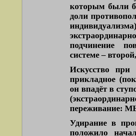
которым были б
доли противопо
индивидуализма
экстраординарно
подчинение по
системе – второй,
Искусство при
прикладное (по
он впадёт в ступ
(экстраорди
переживание: МЫ
Удирание в пр
положило начал