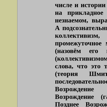
числе и истории
на прикладное 
незнаемом, выр
А подсознательн
коллективиз
промежуточное 
(назовём его 
(коллективизмом
слова, что это 
(теория Шм
последовате
Возрождение
Возрождение (
Позднее Возрож