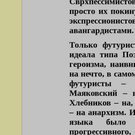
Сврхпессимистов
просто их покин
экспрессиони
авангардистами.
Только футурис
идеала типа Поз
героизма, наив
на нечто, в само
футуристы – 
Маяковский – 
Хлебников – на,
– на анархизм. И
языка было 
прогрессивног