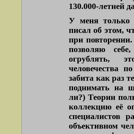
130.000-летней д
У меня только 
писал об этом, ч
при повторении.
позволяю себе,
огрублять, э
человечества п
забита как раз 
поднимать на щ
ли?) Теории полв
коллекцию её о
специалистов р
объективном чел