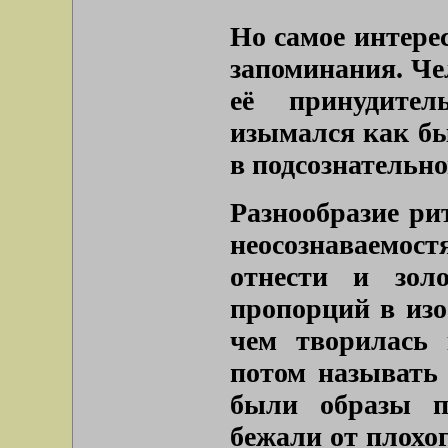
Но самое интерес
запоминания. Че
её принудите
изымался как бы
в подсознательн
Разнообразие ри
неосознаваемо
отнести и зол
пропорций в изо
чем творилась 
потом называть 
были образы по
бежали от плохо