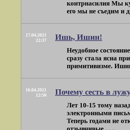
контрнасилия Мы куп
его мы не съедим и д
17.04.2021
Ишь, Ишин!
22:37
Неудобное состояние
сразу стала ясна пр
примитивизме. Ишин.
16.04.2021
Почему сесть в лужу
12:50
Лет 10-15 тому наза
электронными письм
Теперь годами не от
отзывчивые . . .