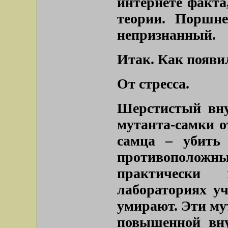
интернете факта
теории. Поршн
непризнанный.
Итак. Как появи
От стресса.
Шерстистый вну
мутанта-самки о
самца – убить 
противоположных
практически
лабораториях уч
умирают. Эти му
повышенной вну