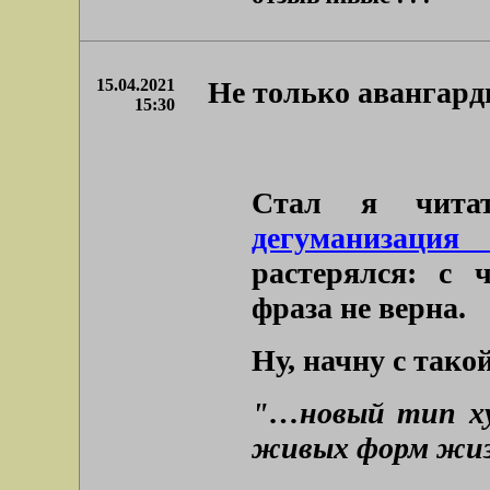
15.04.2021
Не только авангард
15:30
Стал я чита
дегуманизация 
растерялся: с 
фраза не верна.
Ну, начну с тако
"…новый тип х
живых форм жиз