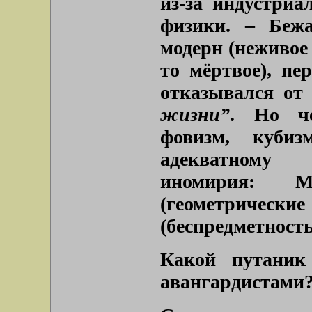
из-за индустриа
физики. – Беж
модерн (неживое 
то мёртвое), п
отказывался от
жизни”
. Но че
фовизм, куби
адекватному 
иномирия: М
(геометриче
(беспредметность
Какой путаник 
авангардистами