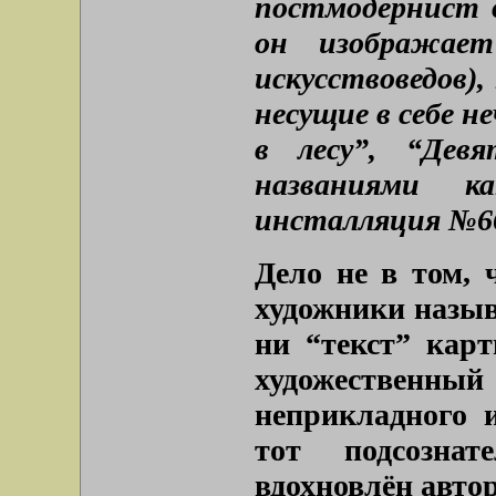
постмодернист 
он изображает
искусствоведов)
несущие в себе н
в лесу”, “Дев
названиями 
инсталляция №66
Дело не в том, 
художники назыв
ни “текст” карт
художестве
неприкладного и
тот подсозна
вдохновлён автор