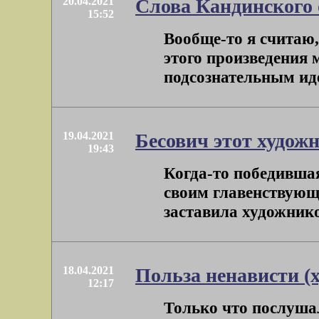
20.04.2021
Слова Кандинского 
15:52
Вообще-то я считаю,
этого произведения 
подсознательным идеа
19.04.2021
Бесович этот худож
19:43
Когда-то победившая
своим главенствующ
заставила художнико
18.04.2021
Польза ненависти (
12:17
Только что послуша