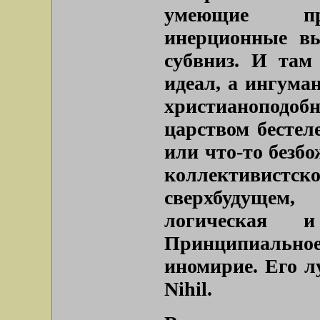
умеющие при
инерционные вы
субвниз. И там
идеал, а ингума
христианоподо
царством бестел
или что-то безбо
коллективист
сверхбудущем
логическая и
Принципиально
иномирие. Его л
Nihil.