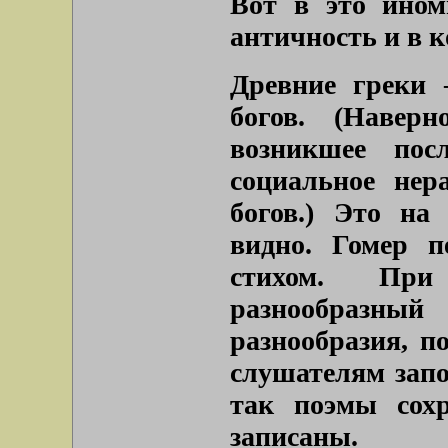
Вот в это ином
античность и в к
Древние греки 
богов. (Навер
возникшее пос
социальное нер
богов.) Это на
видно. Гомер п
стихом. При
разнообразн
разнообразия, п
слушателям запо
так поэмы сох
записаны.