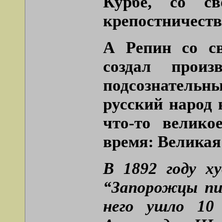
Курбе, со с
крепостничества
А Репин со св
создал произ
подсознательн
русский народ 
что-то велико
время: Великая
В 1892 году х
“Запорожцы пи
него ушло 10