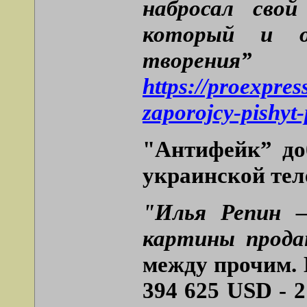
набросал свой
который и оп
творе
https://proexpres
zaporojcy-pishyt
"Антифейк” доб
украинской тел
"Илья Репин –
картины прода
между прочим.
394 625 USD - 2