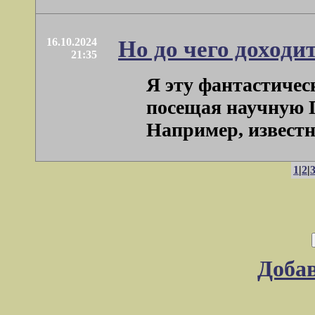
16.10.2024
Но до чего доходи
21:35
Я эту фантастичес
посещая научную 
Например, известно,
1
|
2
|
Доба