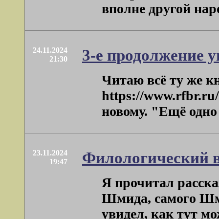
вполне другой народ,
24.11.2024
3-е продолжение 
21:30
Читаю всё ту же к
https://www.rfbr.ru
новому. "Ещё одно 
23.11.2024
Филологический в
19:47
Я прочитал расска
Шмида, самого Шмид
увидел, как тут мож