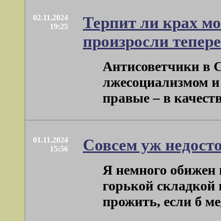
02.11.2024
Терпит ли крах мо
19:25
произросли тепер
Антисоветчики в 
лжесоциализмом и 
правые – в качестве 
01.11.2024
Совсем уж недосто
15:56
Я немного обижен 
горькой складкой г
прожить, если б мед