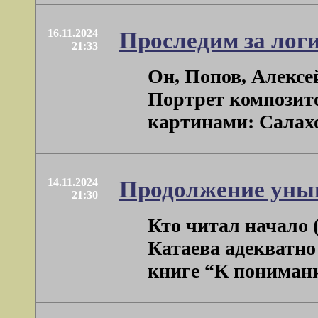
16.11.2024
Проследим за лог
21:33
Он, Попов, Алексе
Портрет композито
картинами: Салахов
14.11.2024
Продолжение уны
21:30
Кто читал начало (
Катаева адекватно
книге “К пониманию