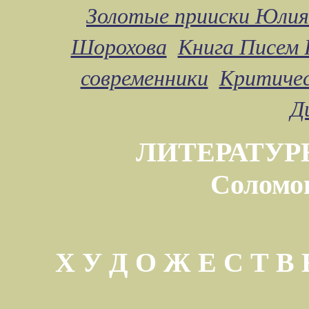
Золотые прииски Юлия
Шорохова
Книга Писем 
современники
Критичес
Д
ЛИТЕРАТУР
Соломо
Х У Д О Ж Е С Т 