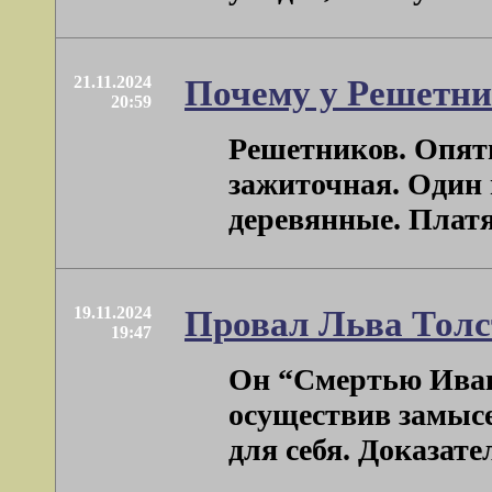
21.11.2024
Почему у Решетни
20:59
Решетников. Опять
зажиточная. Один 
деревянные. Платян
19.11.2024
Провал Льва Толс
19:47
Он “Смертью Иван
осуществив замысе
для себя. Доказатель