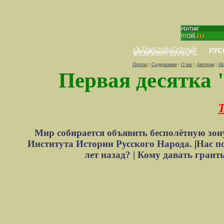
Портал
|
Содержание
|
О нас
|
Авторам
|
Но
Первая десятка 
Т
Мир собирается объявить бесполётную зон
Института Истории Русского Народа.
|
Нас п
лет назад? |
Кому давать грант