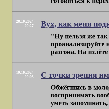
готовиться к переход
28.10.2024
Вух, как меня под
20:27
"Ну нельзя же так
проанализируйте н
разгона. На излёте 
19.10.2024
С точки зрения и
20:05
Обжёгшись в молод
воспринимать вооб
уметь запоминать, .