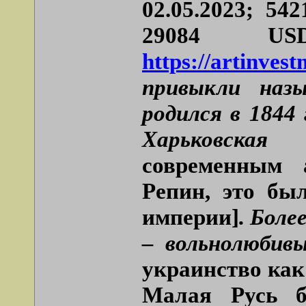
02.05.2023; 54
29084 U
https://artinves
привыкли наз
родился в 1844
Харьковска
современным 
Репин, это бы
империи]
. Боле
– вольнолюбив
украинство как
Малая Русь б