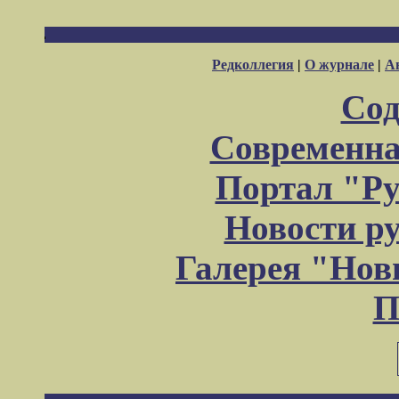
Редколлегия
|
О журнале
|
А
Сод
Современна
Портал "Ру
Новости р
Галерея "Но
П