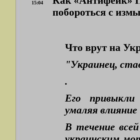
Как «Антифейк» П
15:04
побороться с изм
Что врут на Ук
"Украинец, ста
.
Его привыкли
умаляя влияние
В течение все
украинским мо