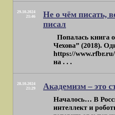
29.10.2024
Не о чём писать, в
21:46
писал
Попалась книга о 
Чехова” (2018). Од
https://www.rfbr.r
на . . .
28.10.2024
Академизм – это с
21:29
Началось… В Росси
интеллект и робот