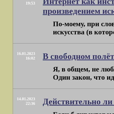
Интернет как инст
19:53
произведением ис
По-моему, при сло
искусства (в котор
16.01.2023
В свободном полё
16:02
Я, в общем, не лю
Один закон, что ид
14.01.2023
Действительно ли
22:36