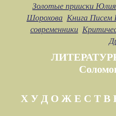
Золотые прииски Юлия
Шорохова
Книга Писем 
современники
Критичес
Д
ЛИТЕРАТУР
Соломо
Х У Д О Ж Е С Т 