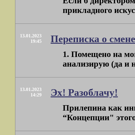
Если б директором
прикладного искусс
13.01.2023
Переписка о смене
19:45
1. Помещено на мо
анализирую (да и н
13.01.2023
Эх! Разоблачу!
14:29
Прилепина как ини
“Концепции" этого