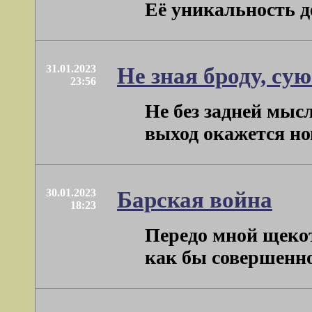
Её уникальность д
31.01.2023
Не зная броду, сую
23:56
Не без задней мыс
выход окажется но
30.01.2023
Барская война
18:23
Передо мной щекот
как бы совершенно