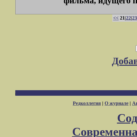
фильма, идущего по
<<
21|
22
|
23
Доба
Редколлегия
|
О журнале
|
А
Сод
Современна