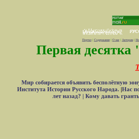
Портал
|
Содержание
|
О нас
|
Авторам
|
Но
Первая десятка 
Т
Мир собирается объявить бесполётную зон
Института Истории Русского Народа.
|
Нас п
лет назад? |
Кому давать грант