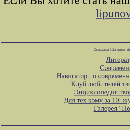
Если Вы хотите стать на
lipuno
Редколлегия
|
О журнале
|
Ав
Литера
Современ
Навигатор по современн
Клуб любителей тв
Энциклопедия тво
Для тех кому за 10: 
Галерея "Н