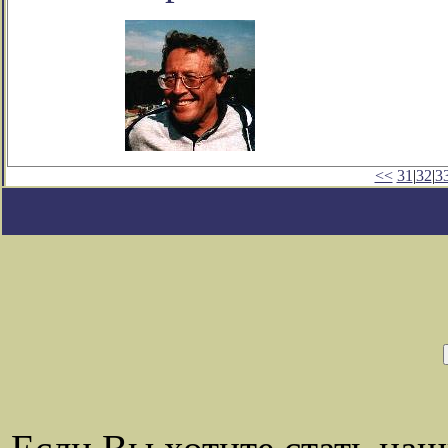
<<
31
|
32
|
3