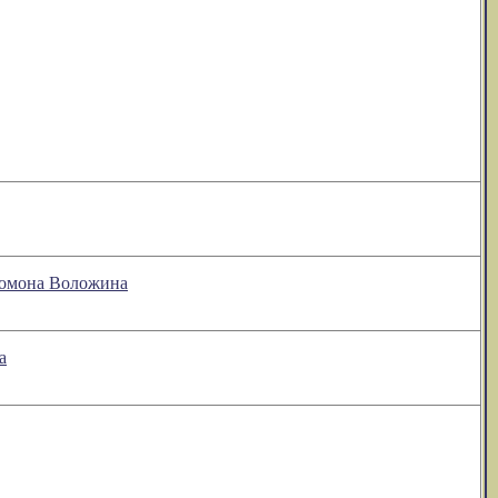
оломона Воложина
а