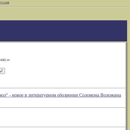
уссия
-4362 от
 мол" - новое в литературном обозрении Соломона Воложина