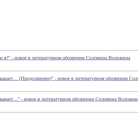
ли я?" - новое в литературном обозрении Соломона Воложина
 взывает… (Продолжение)" - новое в литературном обозрении С
 взывает…" - новое в литературном обозрении Соломона Воложин