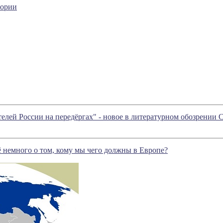
тории
телей России на передёргах" - новое в литературном обозрении
ё немного о том, кому мы чего должны в Европе?