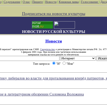
л
|
Содержание
|
О нас
|
Пишите
|
Новости
|
Книжная лавка
|
Голосование
|
Диск
Подписаться на новости культуры
НОВОСТИ РУССКОЙ КУЛЬТУРЫ
Новости
й переплет" зарегистрирован как СМИ.
Свидетельство
о регистрации в Министерстве печати РФ: Эл. #77
5 февраля 2001 года. При полном или частичном использовании
материалов ссылка на www.pereplet.ru обязательна.
Тип запроса:
"И"
"Или"
тику либералов во власти для проталкивания вперёд патриотов,
овое в литературном обозрении Соломона Воложина