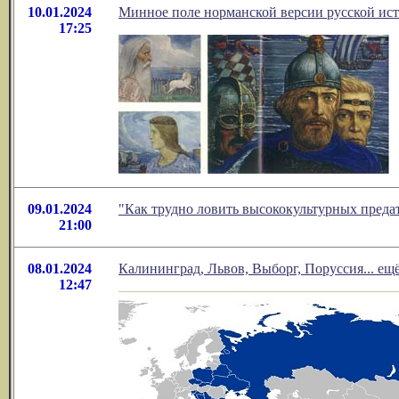
10.01.2024
Минное поле норманской версии русской ис
17:25
09.01.2024
"Как трудно ловить высококультурных преда
21:00
08.01.2024
Калининград, Львов, Выборг, Поруссия... ещ
12:47