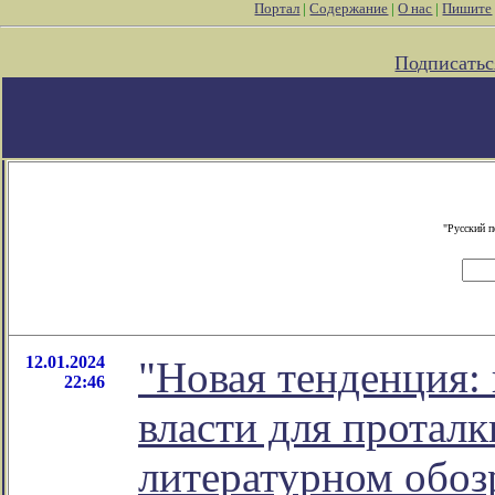
Портал
|
Содержание
|
О нас
|
Пишите
Подписатьс
"Русский п
12.01.2024
"Новая тенденция:
22:46
власти для проталк
литературном обо