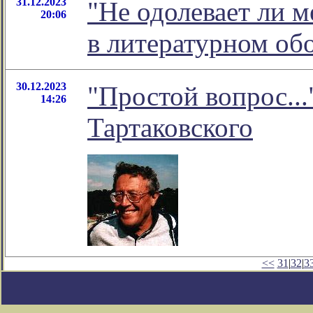
31.12.2023
"Не одолевает ли м
20:06
в литературном о
30.12.2023
"Простой вопрос...
14:26
Тартаковского
<<
31
|
32
|
3