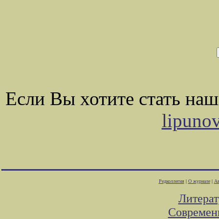
Если Вы хотите стать на
lipuno
Редколлегия
|
О журнале
|
Ав
Литера
Современ