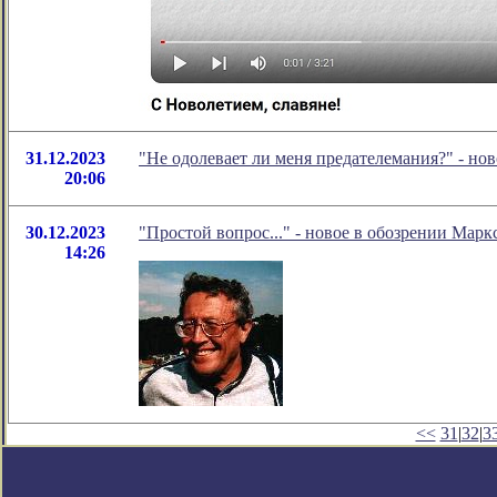
31.12.2023
"Не одолевает ли меня предателемания?" - н
20:06
30.12.2023
"Простой вопрос..." - новое в обозрении Марк
14:26
<<
31
|
32
|
3