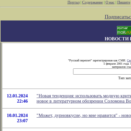
Портал
|
Содержание
|
О нас
|
Пишите
Подписатьс
НОВОСТИ 
"Русский переплет" зарегистрирован как СМИ.
Св
5 февраля 2001 года.
материалов ссы
Тип за
12.01.2024
"Новая тенденция: использовать модную крити
22:46
новое в литературном обозрении Соломона В
10.01.2024
"Может, дурновкусие, но мне нравится" - но
23:07