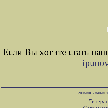
Если Вы хотите стать на
lipuno
Редколлегия
|
О журнале
|
Ав
Литера
Современ