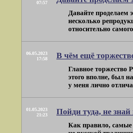
07:57
Давайте проделаем э
несколько репродук
относительно самого 
06.05.2023
В чём ещё торжеств
17:58
Главное торжество Ре
этого вполне, был 
у меня лично отличае
01.05.2023
Пойди туда, не зна
21:23
Как правило, самые ж