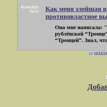
02.04.2023
Как меня злейшая в
18:13
противовластное в
Она мне написала: 
рублёвской “Троице””
“Троицей”. Знал, что
<<
11
|
12
|
13
Доба