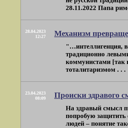
не русской традиции
28.11.2022 Папа римс
28.04.2023
Механизм превращен
12:27
"…интеллигенция, в 
традиционно левыми
коммунистами [так 
тоталитаризмом . . .
23.04.2023
Происки здравого 
08:09
На здравый смысл пр
попробую защитить 
людей – понятие тако