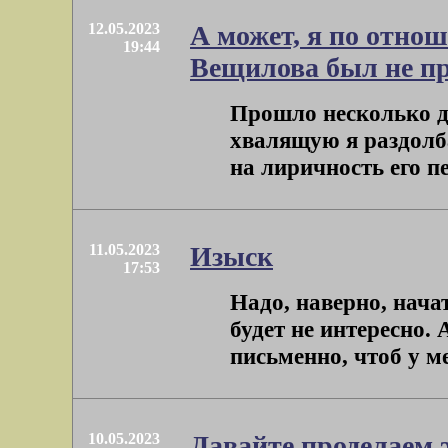
12.05.2023
А может, я по отно
19:44
Вещилова был не п
Прошло несколько дн
хвалящую я раздолба
на лиричность его пе
11.05.2023
Изыск
17:53
Надо, наверно, нача
будет не интересно.
письменно, чтоб у ме
10.05.2023
Давайте проделаем 