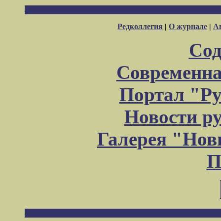
Редколлегия
|
О журнале
|
А
Сод
Современна
Портал "Ру
Новости р
Галерея "Но
П