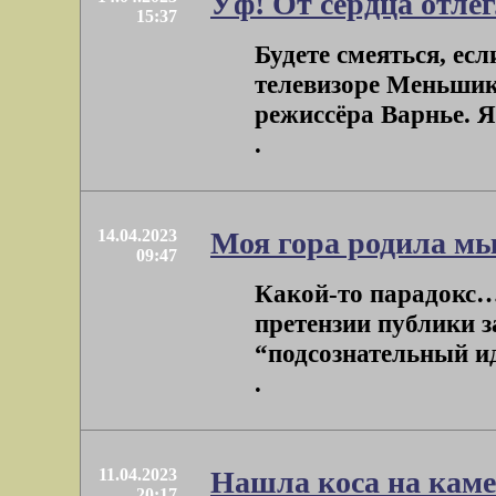
Уф! От сердца отле
15:37
Будете смеяться, ес
телевизоре Меньшик
режиссёра Варнье. Я 
.
14.04.2023
Моя гора родила м
09:47
Какой-то парадокс…
претензии публики з
“подсознательный ид
.
11.04.2023
Нашла коса на кам
20:17