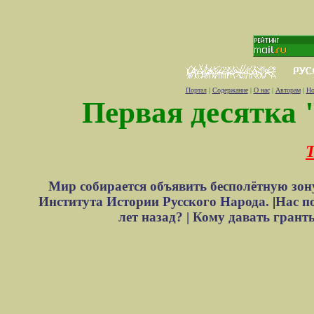
Портал
|
Содержание
|
О нас
|
Авторам
|
Но
Первая десятка 
Т
Мир собирается объявить бесполётную зон
Института Истории Русского Народа.
|
Нас п
лет назад? |
Кому давать грант