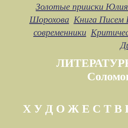
Золотые прииски Юлия
Шорохова
Книга Писем 
современники
Критичес
Д
ЛИТЕРАТУР
Соломо
Х У Д О Ж Е С Т 