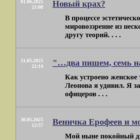
01.06.2025
Новый крах?
21:08
В процессе эстетическ
мировоззрение из нес
другу теорий. . . .
31.05.2025
"…два пишем, семь н
22:14
Как устроено женское 
Леонова я удивил. Я з
офицеров . . .
30.05.2025
Веничка Ерофеев и м
12:57
Мой ныне покойный дв