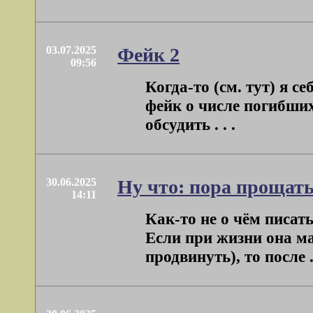
03.07.2025
Фейк 2
09:56
Когда-то (см. тут) я с
фейк о числе погибши
обсудить . . .
30.06.2025
Ну что: пора прощат
14:11
Как-то не о чём писать
Если при жизни она ма
продвинуть), то после . 