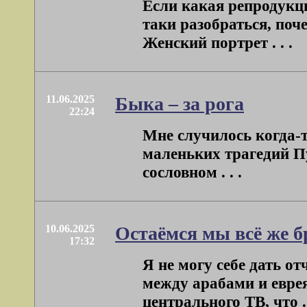
Если какая репродукци
таки разобраться, поче
Женский портрет . . .
11.06.2025
Быка – за рога
22:24
Мне случилось когда-т
маленьких трагедий П
сословном . . .
10.06.2025
Остаёмся мы всё же б
17:32
Я не могу себе дать о
между арабами и евре
центрального ТВ, что . 