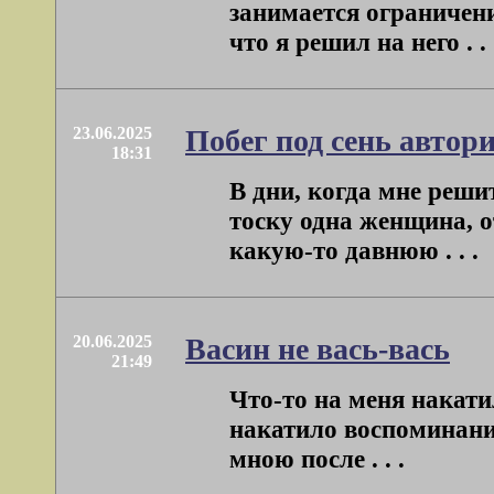
занимается ограничен
что я решил на него . . 
23.06.2025
Побег под сень автор
18:31
В дни, когда мне реши
тоску одна женщина, 
какую-то давнюю . . .
20.06.2025
Васин не вась-вась
21:49
Что-то на меня накатил
накатило воспоминание 
мною после . . .