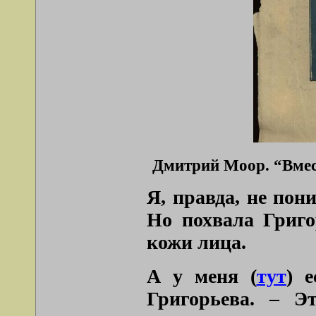
Дмитрий Моор. “Вмес
Я, правда, не пон
Но похвала Григо
кожи лица.
А у меня (
тут
) 
Григорьева. – Э