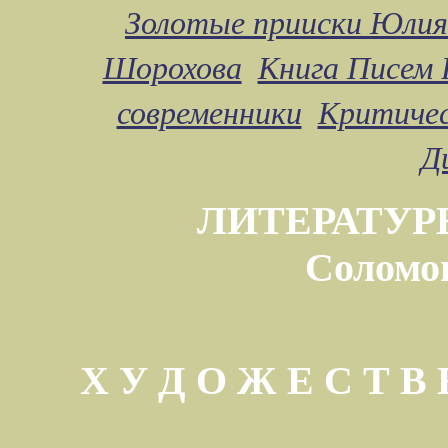
Золотые прииски Юлия
Шорохова
Книга Писем 
современники
Критичес
Д
ЛИТЕРАТУР
Соломо
Х У Д О Ж Е С Т 