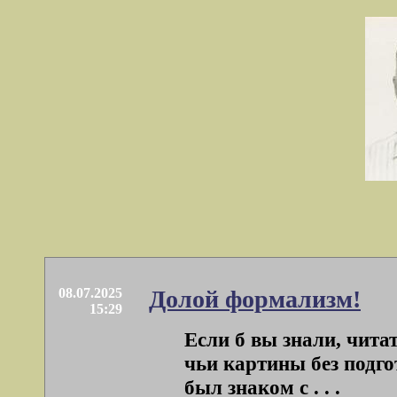
08.07.2025
Долой формализм!
15:29
Если б вы знали, чита
чьи картины без подг
был знаком с . . .