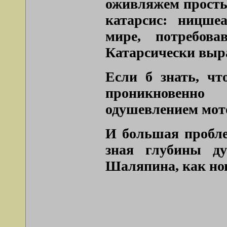
оживляжем простын
катарсис: ницше
мире, потребова
Катарсически выр
Если б знать, чт
проникновенно
одушевлением мот
И большая пробле
зная глубины ду
Шаляпина, как нов