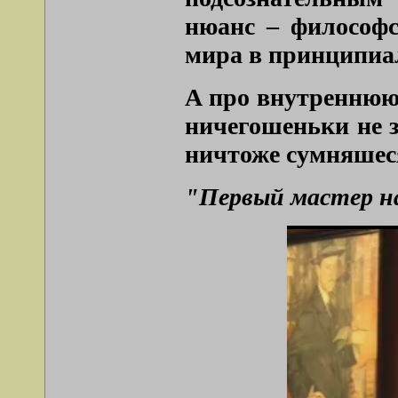
нюанс – философс
мира в принципиа
А про внутреннюю
ничегошеньки не з
ничтоже сумняшеся
"Первый мастер н