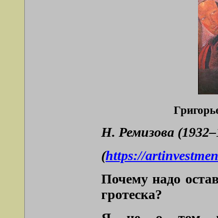
Григорье
Н. Ремизова (1932–
(
https://artinvestme
Почему надо оста
гротеска?
Я не о том го