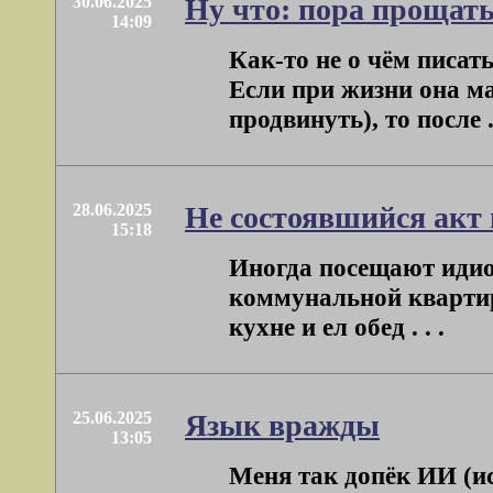
30.06.2025
Ну что: пора прощат
14:09
Как-то не о чём писать
Если при жизни она ма
продвинуть), то после . 
28.06.2025
Не состоявшийся акт
15:18
Иногда посещают идио
коммунальной квартире
кухне и ел обед . . .
25.06.2025
Язык вражды
13:05
Меня так допёк ИИ (ис