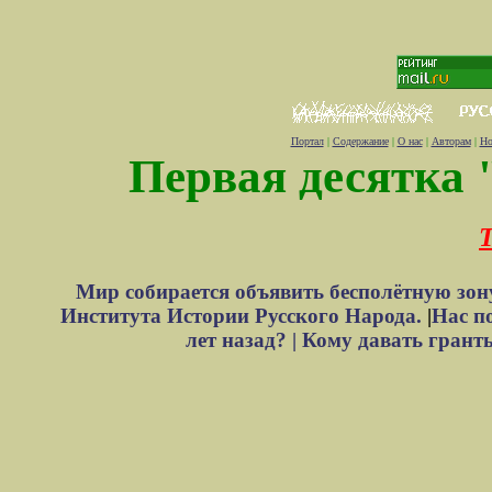
Портал
|
Содержание
|
О нас
|
Авторам
|
Но
Первая десятка 
Т
Мир собирается объявить бесполётную зон
Института Истории Русского Народа.
|
Нас п
лет назад? |
Кому давать грант