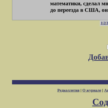
математики, сделал мн
до переезда в США, он .
1
|
2
|
Доба
Редколлегия
|
О журнале
|
А
Сод