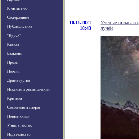
К читателю
Содержание
10.11.2021
Ученые полагают,
Публицистика
18:43
лучей
"Курск"
Кавказ
Балканы
Проза
Поэзия
Драматургия
Искания и размышления
Критика
Сомнения и споры
Новые книги
У нас в гостях
Издательство