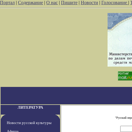
Портал
|
Содержание
|
О нас
|
Пишите
|
Новости
|
Голосование
|
ЛИТЕРАТУРА
"Русский пер
Новости русской культуры
Афиша