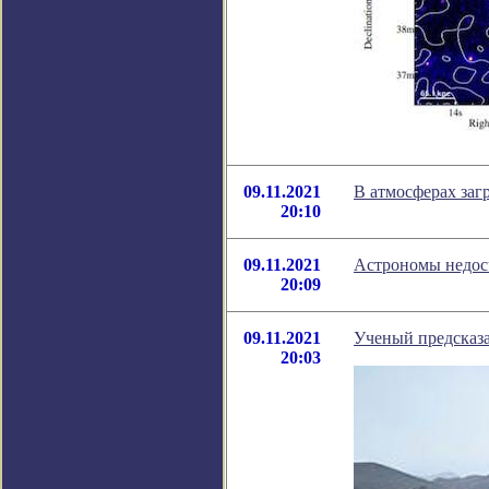
09.11.2021
В атмосферах заг
20:10
09.11.2021
Астрономы недосч
20:09
09.11.2021
Ученый предсказа
20:03