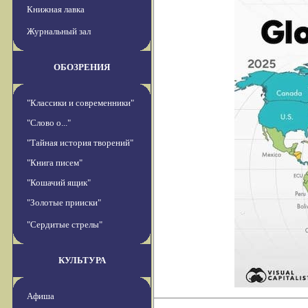
Книжная лавка
Журнальный зал
ОБОЗРЕНИЯ
"Классики и современники"
"Слово о..."
"Тайная история творений"
"Книга писем"
"Кошачий ящик"
"Золотые прииски"
"Сердитые стрелы"
КУЛЬТУРА
Афиша