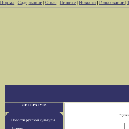
Портал
|
Содержание
|
О нас
|
Пишите
|
Новости
|
Голосование
|
ЛИТЕРАТУРА
"Русски
Новости русской культуры
Афиша