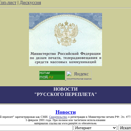
Топ-лист
|
Дискуссия
НОВОСТИ
"РУССКОГО ПЕРЕПЛЕТА"
Новости
й переплет" зарегистрирован как СМИ.
Свидетельство
о регистрации в Министерстве печати РФ: Эл. #77
5 февраля 2001 года. При полном или частичном использовании
материалов ссылка на www.pereplet.ru обязательна.