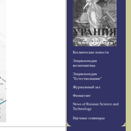
Космические новости
Энциклопедия
космонавтика
Энциклопедия
"Естествознание"
Журнальный зал
Физматлит
News of Russian Science and
Technology
Научные семинары