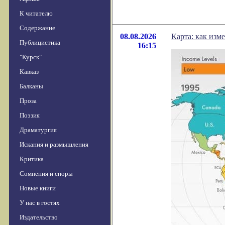
К читателю
Содержание
08.08.2026
Карта: как изм
Публицистика
16:15
"Курск"
Кавказ
Балканы
Проза
Поэзия
Драматургия
Искания и размышления
Критика
Сомнения и споры
Новые книги
У нас в гостях
Издательство