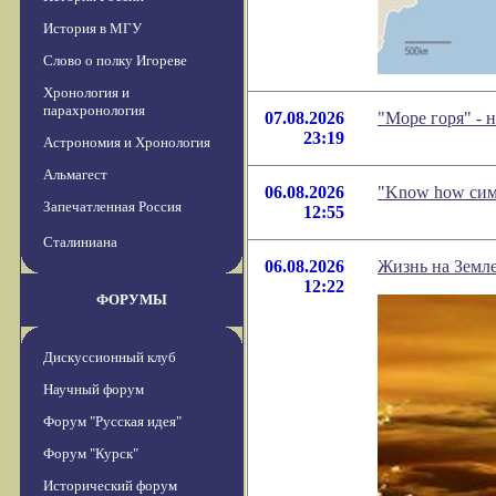
История в МГУ
Слово о полку Игореве
Хронология и
парахронология
07.08.2026
"Море горя" -
23:19
Астрономия и Хронология
Альмагест
06.08.2026
"Know how сим
Запечатленная Россия
12:55
Сталиниана
06.08.2026
Жизнь на Земле
12:22
ФОРУМЫ
Дискуссионный клуб
Научный форум
Форум "Русская идея"
Форум "Курск"
Исторический форум