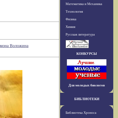
Математика и Механика
Технология
Физика
Химия
Русская литература
омона Воложина
КОНКУРСЫ
Для молодых биологов
БИБЛИОТЕКИ
Библиотека Хроноса