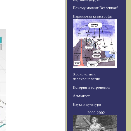
Почему молчит Вселенная?
Парниковая катастрофа
Хронология и
парахронология
История и астрономия
Альмагест
Наука и культура
2000-2002