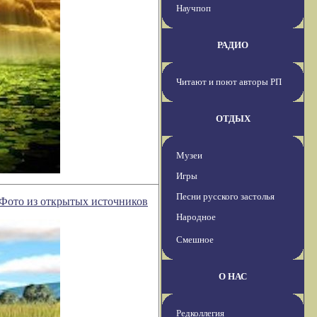
Научпоп
РАДИО
Читают и поют авторы РП
ОТДЫХ
Музеи
Игры
Песни русского застолья
 Фото из открытых источников
Народное
Смешное
О НАС
Редколлегия