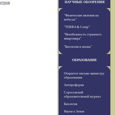
НАУЧНЫЕ ОБОЗРЕНИЯ
метров
"Физические явления на
небесах"
"TERRA & Comp"
"Неизбежность странного
микромира"
"Биология и жизнь"
ОБРАЗОВАНИЕ
Открытое письмо министру
образования
Антиреформа
Соросовский
образовательный журнал
Биология
Науки о Земле