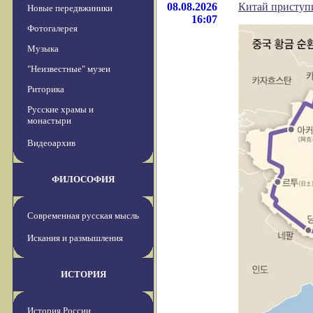
08.08.2026
Китай приступи
Новые передвжиники
16:07
Фотогалерея
Музыка
"Неизвестные" музеи
Риторика
Русские храмы и
монастыри
Видеоархив
ФИЛОСОФИЯ
Современная русская мысль
Искания и размышления
ИСТОРИЯ
История России