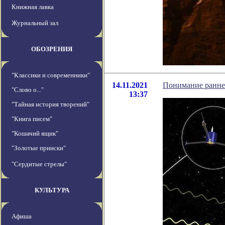
Книжная лавка
Журнальный зал
ОБОЗРЕНИЯ
"Классики и современники"
14.11.2021
Понимание ранне
"Слово о..."
13:37
"Тайная история творений"
"Книга писем"
"Кошачий ящик"
"Золотые прииски"
"Сердитые стрелы"
КУЛЬТУРА
Афиша