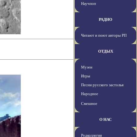
Научпоп
РАДИО
Читают и поют авторы РП
ОТДЫХ
Музеи
Игры
Песни русского застолья
Народное
Смешное
О НАС
Редколлегия