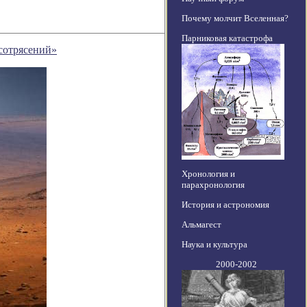
Почему молчит Вселенная?
Парниковая катастрофа
сотрясений»
Хронология и
парахронология
История и астрономия
Альмагест
Наука и культура
2000-2002