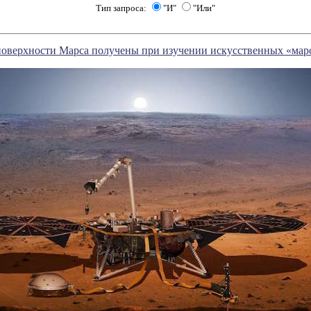
Тип запроса:
"И"
"Или"
поверхности Марса получены при изучении искусственных «мар