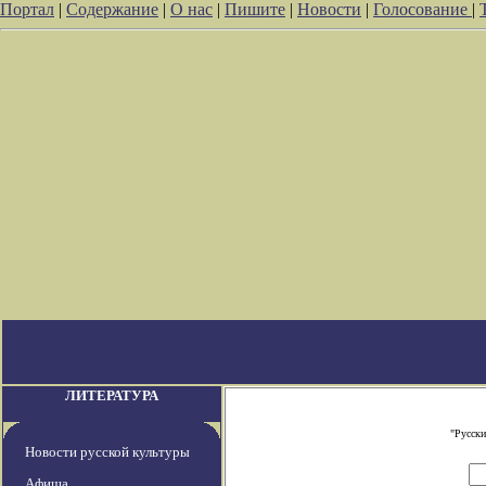
Портал
|
Содержание
|
О нас
|
Пишите
|
Новости
|
Голосование
|
ЛИТЕРАТУРА
"Русски
Новости русской культуры
Афиша