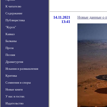
К читателю
Содержание
14.11.2021
Новые данные о 
Публицистика
13:41
"Курск"
Кавказ
Балканы
Проза
Поэзия
Драматургия
Искания и размышления
Критика
Сомнения и споры
Новые книги
У нас в гостях
Издательство