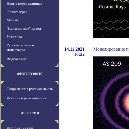
Новые передвжиники
Фотогалерея
Музыка
"Неизвестные" музеи
Риторика
Русские храмы и
14.11.2021
Моделирование п
монастыри
10:22
Видеоархив
ФИЛОСОФИЯ
Современная русская мысль
Искания и размышления
ИСТОРИЯ
История России