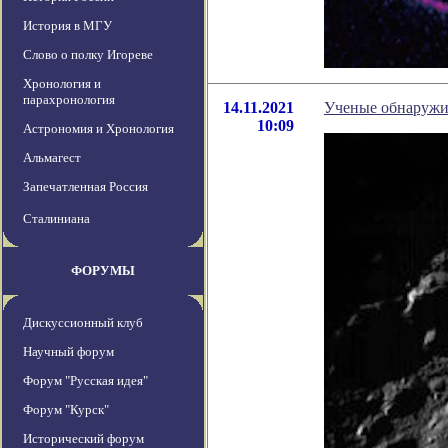
История в МГУ
Слово о полку Игореве
Хронология и
парахронология
14.11.2021
Ученые обнаружи
10:09
Астрономия и Хронология
Альмагест
Запечатленная Россия
Сталиниана
ФОРУМЫ
Дискуссионный клуб
Научный форум
Форум "Русская идея"
Форум "Курск"
Исторический форум