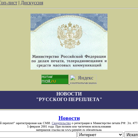
Топ-лист
|
Дискуссия
НОВОСТИ
"РУССКОГО ПЕРЕПЛЕТА"
Новости
й переплет" зарегистрирован как СМИ.
Свидетельство
о регистрации в Министерстве печати РФ: Эл. #77
5 февраля 2001 года. При полном или частичном использовании
материалов ссылка на www.pereplet.ru обязательна.