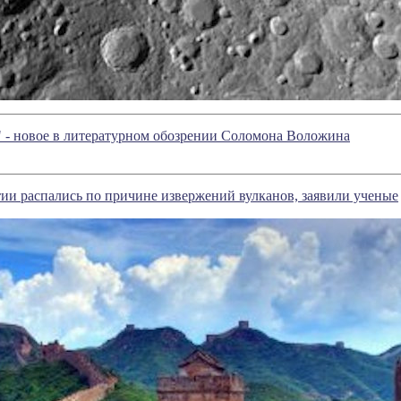
" - новое в литературном обозрении Соломона Воложина
ии распались по причине извержений вулканов, заявили ученые