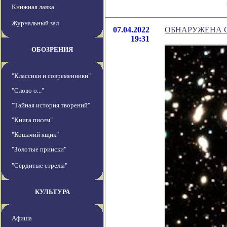
Книжная лавка
Журнальный зал
07.04.2022
ОБНАРУЖЕНА 
19:31
ОБОЗРЕНИЯ
"Классики и современники"
"Слово о..."
"Тайная история творений"
"Книга писем"
"Кошачий ящик"
"Золотые прииски"
"Сердитые стрелы"
КУЛЬТУРА
Афиша