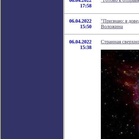
06.04.2022
"Готово к отправ
17:58
06.04.2022
"Признаю: я дове
15:50
Воложина
06.04.2022
Странная сверхно
15:38