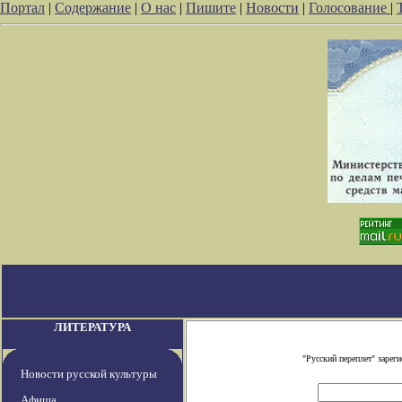
Портал
|
Содержание
|
О нас
|
Пишите
|
Новости
|
Голосование
|
ЛИТЕРАТУРА
"Русский переплет" заре
Новости русской культуры
Афиша