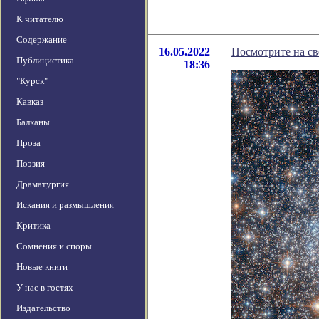
К читателю
Содержание
16.05.2022
Посмотрите на св
Публицистика
18:36
"Курск"
Кавказ
Балканы
Проза
Поэзия
Драматургия
Искания и размышления
Критика
Сомнения и споры
Новые книги
У нас в гостях
Издательство