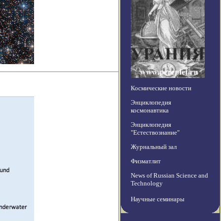
Космические новости
Энциклопедия
космонавтика
Энциклопедия
"Естествознание"
Журнальный зал
Физматлит
News of Russian Science and
Technology
Научные семинары