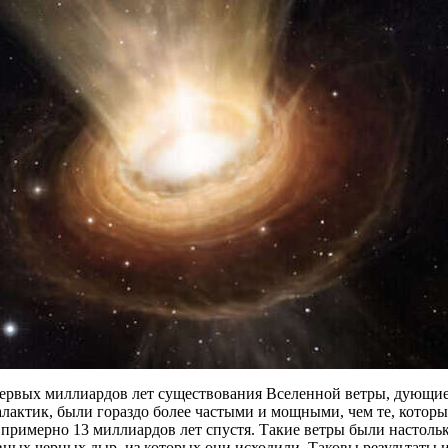
первых миллиардов лет существования Вселенной ветры, дующи
алактик, были гораздо более частыми и мощными, чем те, кото
 примерно 13 миллиардов лет спустя. Такие ветры были настоль
ных черных дыр, из которых они исходили. Таковы результаты 