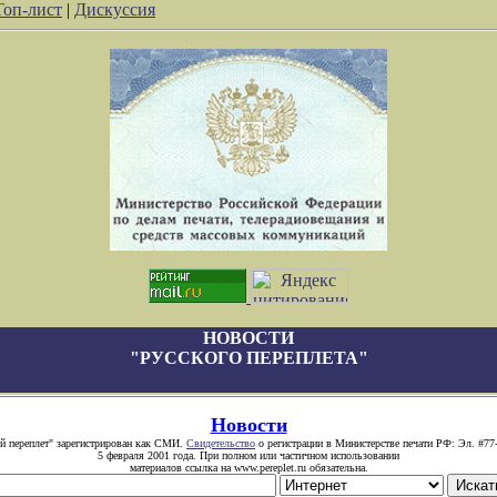
Топ-лист
|
Дискуссия
НОВОСТИ
"РУССКОГО ПЕРЕПЛЕТА"
Новости
й переплет" зарегистрирован как СМИ.
Свидетельство
о регистрации в Министерстве печати РФ: Эл. #77
5 февраля 2001 года. При полном или частичном использовании
материалов ссылка на www.pereplet.ru обязательна.