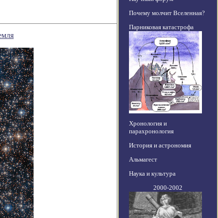
Почему молчит Вселенная?
Парниковая катастрофа
емля
Хронология и
парахронология
История и астрономия
Альмагест
Наука и культура
2000-2002