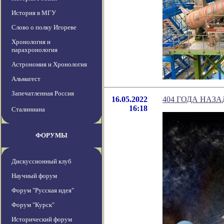
История в МГУ
Слово о полку Игореве
Хронология и
парахронология
Астрономия и Хронология
Альмагест
Запечатленная Россия
16.05.2022
404 ГОДА НАЗ
16:18
Сталиниана
ФОРУМЫ
Дискуссионный клуб
Научный форум
Форум "Русская идея"
Форум "Курск"
Исторический форум