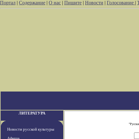
Портал
|
Содержание
|
О нас
|
Пишите
|
Новости
|
Голосование
|
ЛИТЕРАТУРА
"Русски
Новости русской культуры
Афиша