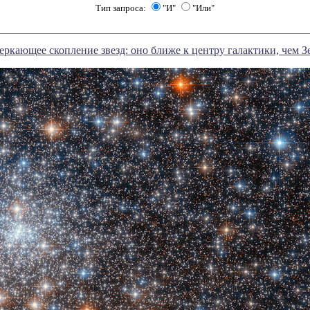
Тип запроса:
"И"
"Или"
еркающее скопление звезд: оно ближе к центру галактики, чем З