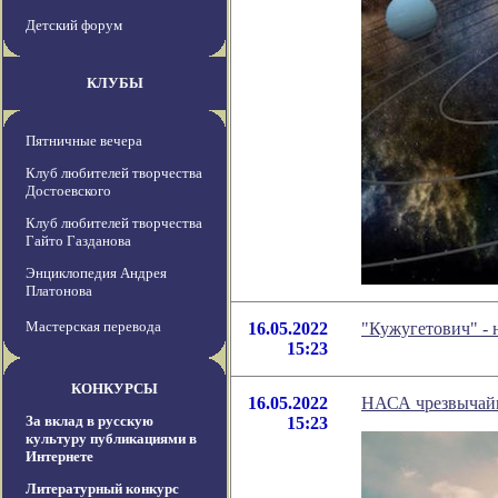
Детский форум
КЛУБЫ
Пятничные вечера
Клуб любителей творчества
Достоевского
Клуб любителей творчества
Гайто Газданова
Энциклопедия Андрея
Платонова
Мастерская перевода
16.05.2022
"Кужугетович" -
15:23
КОНКУРСЫ
16.05.2022
НАСА чрезвычайн
За вклад в русскую
15:23
культуру публикациями в
Интернете
Литературный конкурс