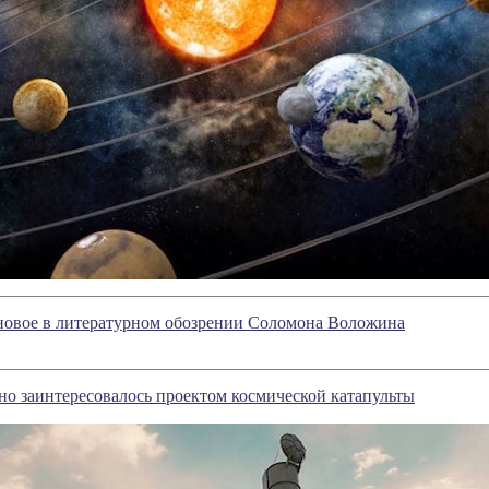
 новое в литературном обозрении Соломона Воложина
о заинтересовалось проектом космической катапульты