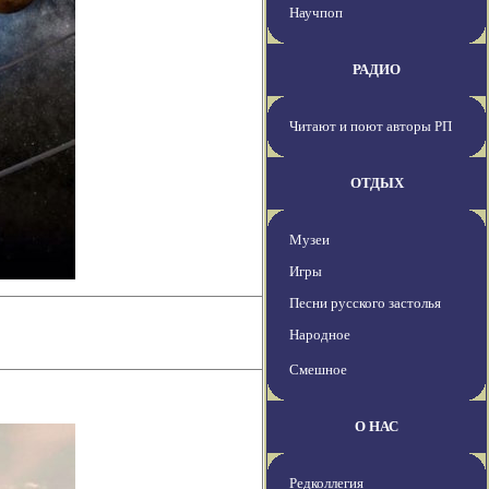
Научпоп
РАДИО
Читают и поют авторы РП
ОТДЫХ
Музеи
Игры
Песни русского застолья
Народное
Смешное
О НАС
Редколлегия