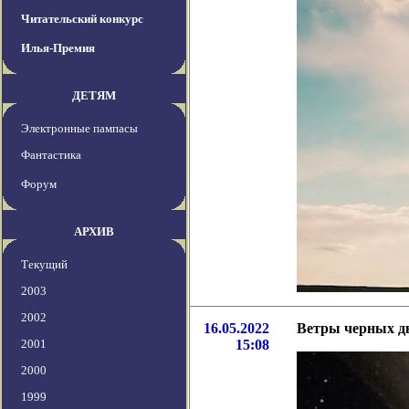
Читательский конкурс
Илья-Премия
ДЕТЯМ
Электронные пампасы
Фантастика
Форум
АРХИВ
Текущий
2003
2002
16.05.2022
Ветры черных ды
2001
15:08
2000
1999