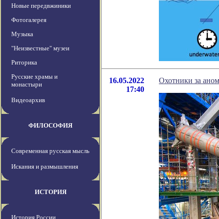
Новые передвжиники
Фотогалерея
Музыка
"Неизвестные" музеи
Риторика
Русские храмы и
16.05.2022
Охотники за ано
монастыри
17:40
Видеоархив
ФИЛОСОФИЯ
Современная русская мысль
Искания и размышления
ИСТОРИЯ
История России