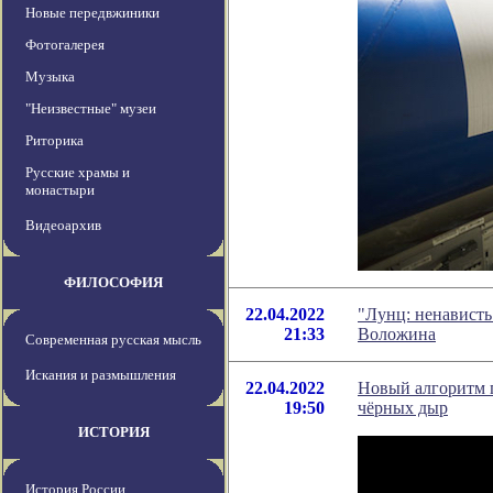
Новые передвжиники
Фотогалерея
Музыка
"Неизвестные" музеи
Риторика
Русские храмы и
монастыри
Видеоархив
ФИЛОСОФИЯ
22.04.2022
"Лунц: ненависть
21:33
Воложина
Современная русская мысль
Искания и размышления
22.04.2022
Новый алгоритм 
19:50
чёрных дыр
ИСТОРИЯ
История России