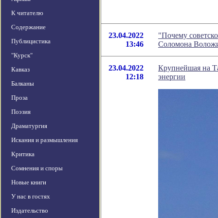
К читателю
Содержание
23.04.2022
"Почему советско
Публицистика
13:46
Соломона Волож
"Курск"
23.04.2022
Крупнейшая на Та
Кавказ
12:18
энергии
Балканы
Проза
Поэзия
Драматургия
Искания и размышления
Критика
Сомнения и споры
Новые книги
У нас в гостях
Издательство