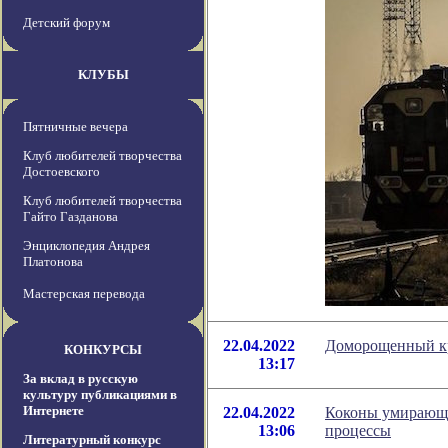
Детский форум
КЛУБЫ
Пятничные вечера
Клуб любителей творчества
Достоевского
Клуб любителей творчества
Гайто Газданова
Энциклопедия Андрея
Платонова
Мастерская перевода
22.04.2022
Доморощенный кр
КОНКУРСЫ
13:17
За вклад в русскую
культуру публикациями в
Интернете
22.04.2022
Коконы умирающи
13:06
процессы
Литературный конкурс