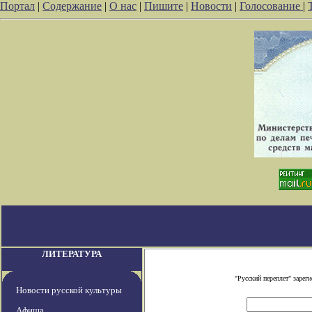
Портал
|
Содержание
|
О нас
|
Пишите
|
Новости
|
Голосование
|
ЛИТЕРАТУРА
"Русский переплет" заре
Новости русской культуры
Афиша