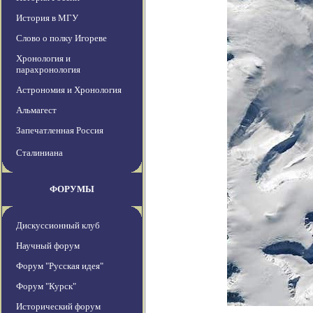
История в МГУ
Слово о полку Игореве
Хронология и
парахронология
Астрономия и Хронология
Альмагест
Запечатленная Россия
Сталиниана
ФОРУМЫ
Дискуссионный клуб
Научный форум
Форум "Русская идея"
Форум "Курск"
Исторический форум