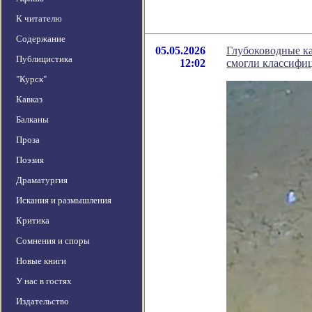
К читателю
Содержание
05.05.2026
Глубоководные ка
Публицистика
12:02
смогли классифи
"Курск"
Кавказ
Балканы
Проза
Поэзия
Драматургия
Искания и размышления
Критика
Сомнения и споры
Новые книги
У нас в гостях
Издательство