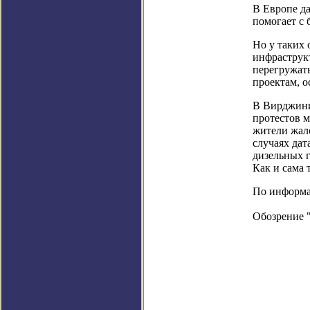
В Европе да
помогает с 
Но у таких 
инфраструк
перегружать
проектам, о
В Вирджини
протестов 
жители жало
случаях дат
дизельных г
Как и сама 
По информац
Обозрение 