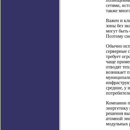
полноценны
сетями, ис
также много
Важен и кл
зоны без эк
могут быть
Поэтому си
Обычно исп
серверные с
требует огр
чаще приме
отводят теп
возникает п
муниципальн
инфраструк
средние, у
потребителе
Компании п
энергетику 
решения вы
атомной эне
модульных р