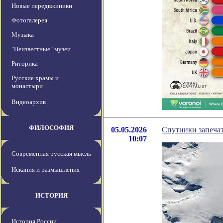
Новые передвжиники
Фотогалерея
Музыка
"Неизвестные" музеи
Риторика
Русские храмы и
монастыри
Видеоархив
ФИЛОСОФИЯ
05.05.2026
Спутники запечат
10:07
Современная русская мысль
Искания и размышления
ИСТОРИЯ
История России