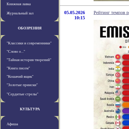
Книжная лавка
05.05.2026
Рейтинг темпов р
Журнальный зал
10:15
ОБОЗРЕНИЯ
"Классики и современники"
"Слово о..."
"Тайная история творений"
"Книга писем"
"Кошачий ящик"
"Золотые прииски"
"Сердитые стрелы"
КУЛЬТУРА
Афиша