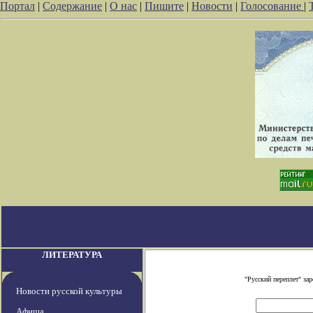
Портал
|
Содержание
|
О нас
|
Пишите
|
Новости
|
Голосование
|
ЛИТЕРАТУРА
"Русский переплет" за
Новости русской культуры
Афиша