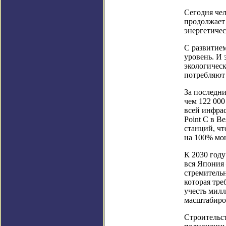
Сегодня чел
продолжает 
энергетичес
С развитием
уровень. И 
экологическ
потребляют 
За последни
чем 122 000
всей инфрас
Point C в В
станций, чт
на 100% мощ
К 2030 году
вся Япония 
стремитель
которая тре
учесть мил
масштабиро
Строительст