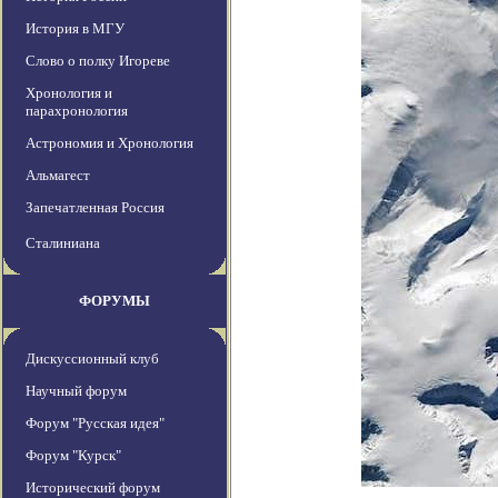
История в МГУ
Слово о полку Игореве
Хронология и
парахронология
Астрономия и Хронология
Альмагест
Запечатленная Россия
Сталиниана
ФОРУМЫ
Дискуссионный клуб
Научный форум
Форум "Русская идея"
Форум "Курск"
Исторический форум