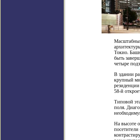
Масштабный
архитектуры
Токио. Баш
быть заверш
четыре подз
В здании ра
крупный мн
резиденции
58-й открое
Типовой эт
поля. Диаг
необходимую
На высоте о
посетители 
контрастир