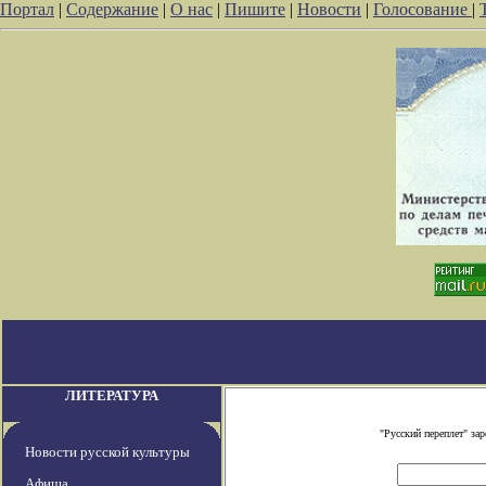
Портал
|
Содержание
|
О нас
|
Пишите
|
Новости
|
Голосование
|
ЛИТЕРАТУРА
"Русский переплет" за
Новости русской культуры
Афиша