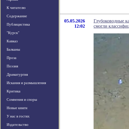
К читателю
Содержание
05.05.2026
Глубоководные ка
Публицистика
12:02
смогли классифи
"Курск"
Кавказ
Балканы
Проза
Поэзия
Драматургия
Искания и размышления
Критика
Сомнения и споры
Новые книги
У нас в гостях
Издательство