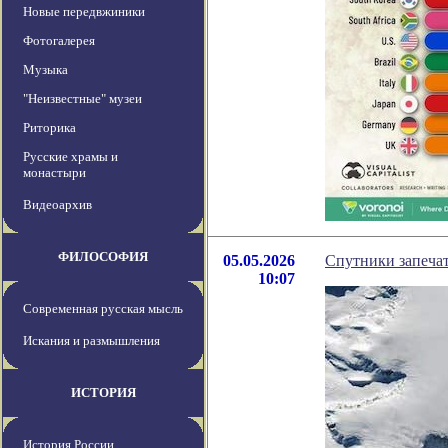
Новые передвжиники
Фотогалерея
Музыка
"Неизвестные" музеи
Риторика
Русские храмы и
монастыри
Видеоархив
ФИЛОСОФИЯ
05.05.2026
Спутники запечат
10:07
Современная русская мысль
Искания и размышления
ИСТОРИЯ
История России