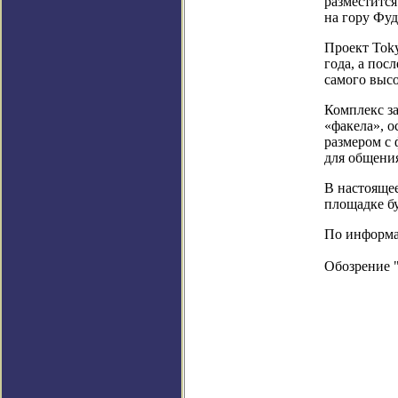
разместитс
на гору Фуд
Проект Toky
года, а пос
самого высо
Комплекс з
«факела», 
размером с 
для общени
В настоящее
площадке бу
По информац
Обозрение 