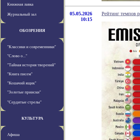
Книжная лавка
05.05.2026
Рейтинг темпов р
Журнальный зал
10:15
ОБОЗРЕНИЯ
"Классики и современники"
"Слово о..."
"Тайная история творений"
"Книга писем"
"Кошачий ящик"
"Золотые прииски"
"Сердитые стрелы"
КУЛЬТУРА
Афиша