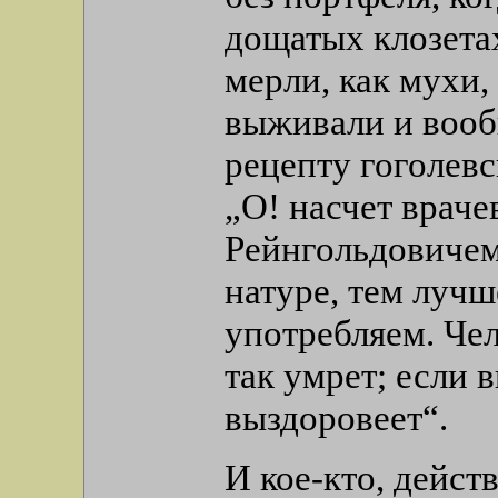
дощатых клозетах
мерли, как мухи,
выживали и вооб
рецепту гоголев
„О! насчет врач
Рейнгольдовичем
натуре, тем лучш
употребляем. Чел
так умрет; если в
выздоровеет“.
И кое-кто, дейст