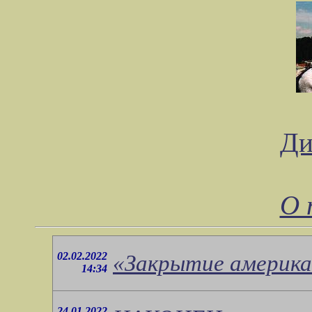
Ди
О 
02.02.2022
«Закрытие америка
14:34
24.01.2022