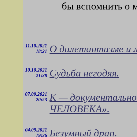
бы вспомнить о м
11.10.2021
О дилетантизме и л
18:21
10.10.2021
Судьба негодяя.
21:38
07.09.2021
К — документальн
20:53
ЧЕЛОВЕКА».
04.09.2021
Безумный драп.
19:36