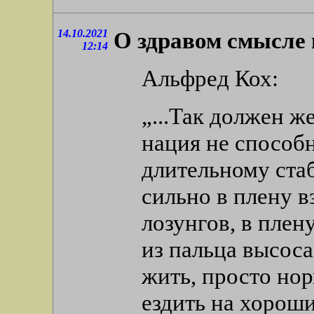
14.10.2021
О здравом смысле 
12:14
Альфред Кох:
„...Так должен ж
нация не способн
длительному ста
сильно в плену 
лозунгов, в плен
из пальца высос
жить, просто нор
ездить на хорош