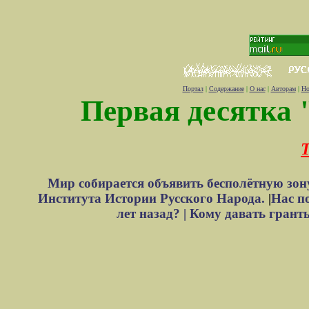
Портал
|
Содержание
|
О нас
|
Авторам
|
Но
Первая десятка 
Т
Мир собирается объявить бесполётную зон
Института Истории Русского Народа.
|
Нас п
лет назад? |
Кому давать грант