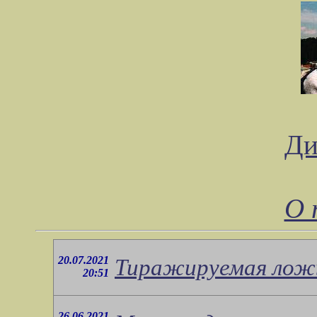
Ди
О 
20.07.2021
Тиражируемая лож
20:51
26.06.2021