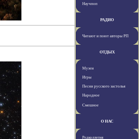
Научпоп
РАДИО
Читают и поют авторы РП
ОТДЫХ
Музеи
Игры
Песни русского застолья
Народное
Смешное
О НАС
Редколлегия