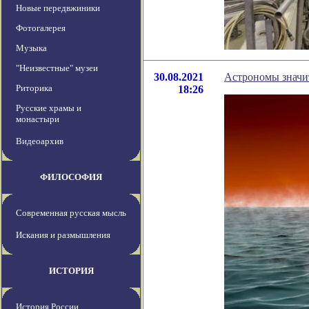
Новые передвжиники
Фотогалерея
Музыка
"Неизвестные" музеи
30.08.2021
Астрономы значи
Риторика
18:26
Русские храмы и
монастыри
Видеоархив
ФИЛОСОФИЯ
Современная русская мысль
Искания и размышления
ИСТОРИЯ
История России