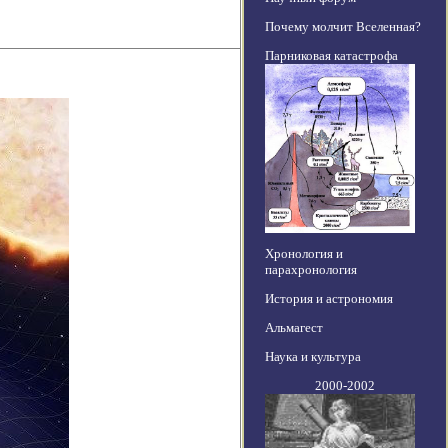
Почему молчит Вселенная?
Парниковая катастрофа
Хронология и
парахронология
История и астрономия
Альмагест
Наука и культура
2000-2002