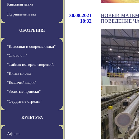
Книжная лавка
Журнальный зал
30.08.2021
НОВЫЙ МАТЕМ
18:32
ПОВЕДЕНИЕ Ч
ОБОЗРЕНИЯ
"Классики и современники"
"Слово о..."
"Тайная история творений"
"Книга писем"
"Кошачий ящик"
"Золотые прииски"
"Сердитые стрелы"
КУЛЬТУРА
Афиша