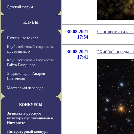
Детский форум
КЛУБЫ
30.08.2021
Скопления галак
17:54
Пятничные вечера
Клуб любителей творчества
Достоевского
30.08.2021
“Хаббл” передал
17:41
Клуб любителей творчества
Гайто Газданова
Энциклопедия Андрея
Платонова
Мастерская перевода
КОНКУРСЫ
За вклад в русскую
культуру публикациями в
Интернете
Литературный конкурс