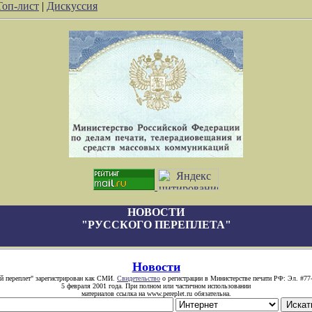
Топ-лист
|
Дискуссия
НОВОСТИ
"РУССКОГО ПЕРЕПЛЕТА"
Новости
й переплет" зарегистрирован как СМИ.
Свидетельство
о регистрации в Министерстве печати РФ: Эл. #77
5 февраля 2001 года. При полном или частичном использовании
материалов ссылка на www.pereplet.ru обязательна.