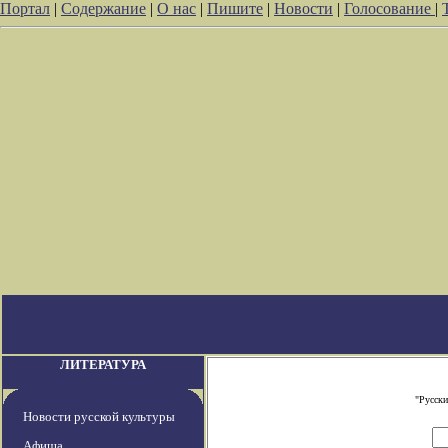
Портал
|
Содержание
|
О нас
|
Пишите
|
Новости
|
Голосование
|
ЛИТЕРАТУРА
"Русски
Новости русской культуры
Афиша