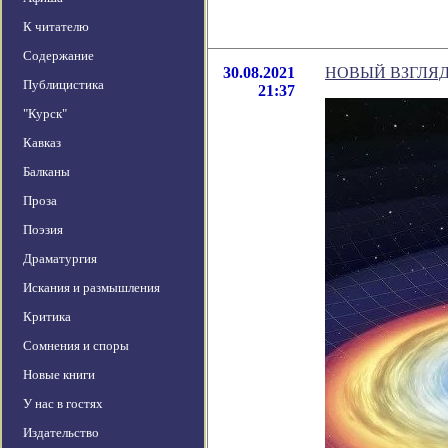
К читателю
Содержание
30.08.2021
НОВЫЙ ВЗГЛЯД
Публицистика
21:37
"Курск"
Кавказ
Балканы
Проза
Поэзия
Драматургия
Искания и размышления
Критика
Сомнения и споры
Новые книги
У нас в гостях
Издательство