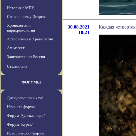
История в МГУ
Слово о полку Игореве
Хронология и
30.08.2021
Каждая четвертая
парахронология
18:21
Астрономия и Хронология
Альмагест
Запечатленная Россия
Сталиниана
ФОРУМЫ
Дискуссионный клуб
Научный форум
Форум "Русская идея"
Форум "Курск"
Исторический форум