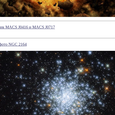
тик MACS J0416 и MACS J0717
 фото NGC 2164