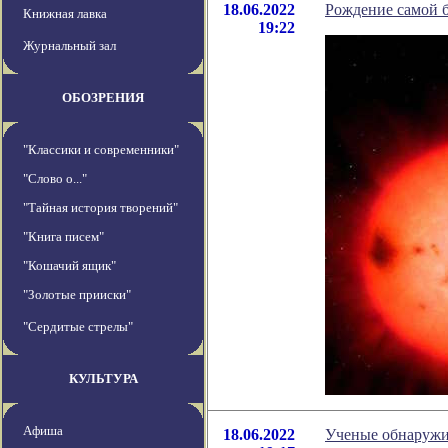
18.06.2022
Рождение самой 
Книжная лавка
19:22
Журнальный зал
ОБОЗРЕНИЯ
"Классики и современники"
"Слово о..."
"Тайная история творений"
"Книга писем"
"Кошачий ящик"
"Золотые прииски"
"Сердитые стрелы"
КУЛЬТУРА
Афиша
18.06.2022
Ученые обнаружи