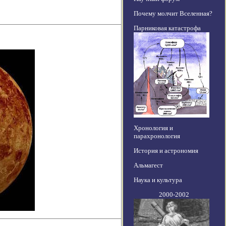
Почему молчит Вселенная?
Парниковая катастрофа
Хронология и
парахронология
История и астрономия
Альмагест
Наука и культура
2000-2002