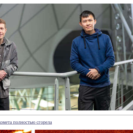
омета полностью сгорела