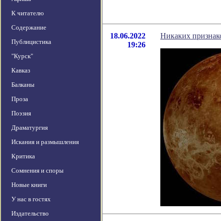
К читателю
Содержание
18.06.2022
Никаких признако
Публицистика
19:26
"Курск"
Кавказ
Балканы
Проза
Поэзия
Драматургия
Искания и размышления
Критика
Сомнения и споры
Новые книги
У нас в гостях
Издательство