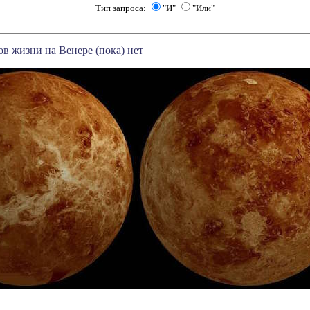
Тип запроса:
"И"
"Или"
в жизни на Венере (пока) нет