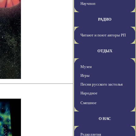
Научпоп
РАДИО
Читают и поют авторы РП
ОТДЫХ
Музеи
Игры
Песни русского застолья
Народное
Смешное
О НАС
Редколлегия