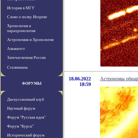
История в МГУ
Слово о полку Игореве
Хронология и
парахронология
Астрономия и Хронология
Альмагест
Запечатленная Россия
Сталиниана
18.06.2022
Астрономы обнар
ФОРУМЫ
18:59
Дискуссионный клуб
Научный форум
Форум "Русская идея"
Форум "Курск"
Исторический форум