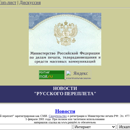
Топ-лист
|
Дискуссия
НОВОСТИ
"РУССКОГО ПЕРЕПЛЕТА"
Новости
й переплет" зарегистрирован как СМИ.
Свидетельство
о регистрации в Министерстве печати РФ: Эл. #77
5 февраля 2001 года. При полном или частичном использовании
материалов ссылка на www.pereplet.ru обязательна.