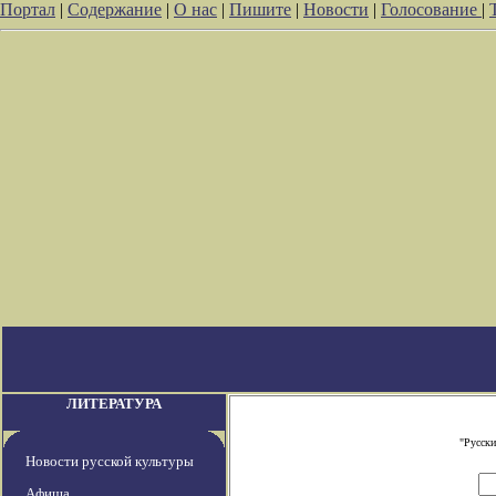
Портал
|
Содержание
|
О нас
|
Пишите
|
Новости
|
Голосование
|
ЛИТЕРАТУРА
"Русски
Новости русской культуры
Афиша