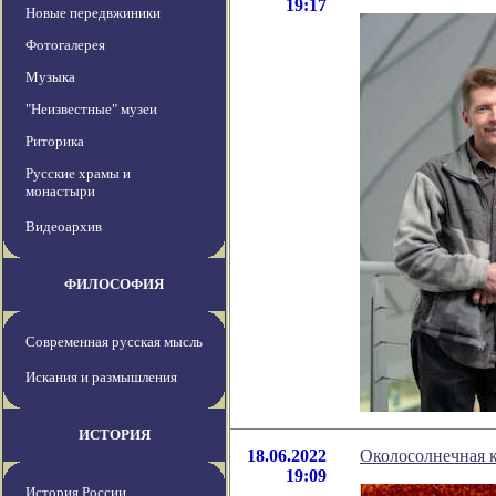
19:17
Новые передвжиники
Фотогалерея
Музыка
"Неизвестные" музеи
Риторика
Русские храмы и
монастыри
Видеоархив
ФИЛОСОФИЯ
Современная русская мысль
Искания и размышления
ИСТОРИЯ
18.06.2022
Околосолнечная к
19:09
История России