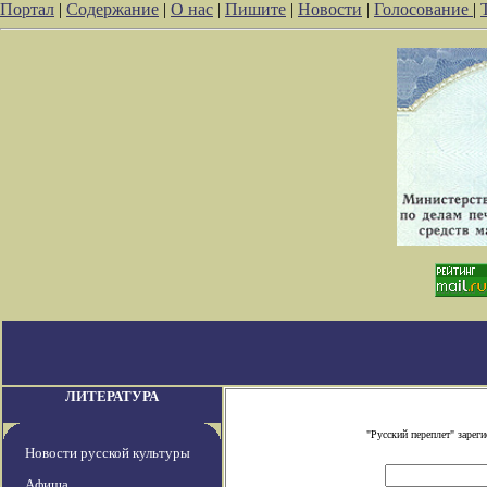
Портал
|
Содержание
|
О нас
|
Пишите
|
Новости
|
Голосование
|
ЛИТЕРАТУРА
"Русский переплет" заре
Новости русской культуры
Афиша