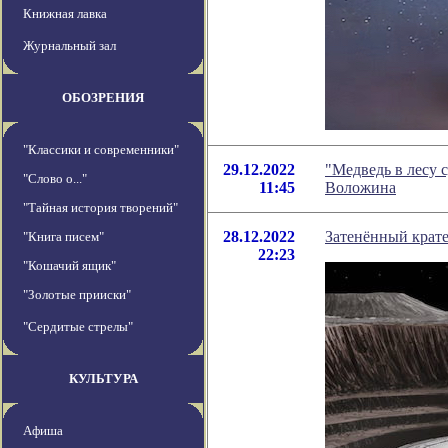
Книжная лавка
Журнальный зал
ОБОЗРЕНИЯ
"Классики и современники"
29.12.2022
"Медведь в лесу 
"Слово о..."
11:45
Воложина
"Тайная история творений"
28.12.2022
Затенённый крате
"Книга писем"
22:23
"Кошачий ящик"
"Золотые прииски"
"Сердитые стрелы"
КУЛЬТУРА
Афиша