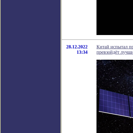
28.12.2022
Китай испытал пр
13:34
превзойдёт лучш