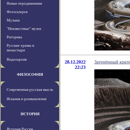
Новые передвжиники
Фотогалерея
Музыка
"Неизвестные" музеи
Риторика
Русские храмы и
монастыри
Видеоархив
28.12.2022
Затенённый крате
22:23
ФИЛОСОФИЯ
Современная русская мысль
Искания и размышления
ИСТОРИЯ
История России