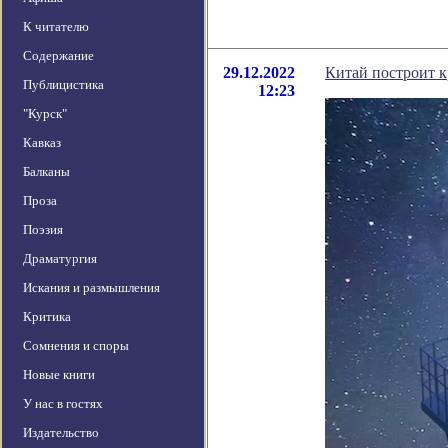
К читателю
Содержание
29.12.2022
Китай построит 
Публицистика
12:23
"Курск"
Кавказ
Балканы
Проза
Поэзия
Драматургия
Искания и размышления
Критика
Сомнения и споры
Новые книги
У нас в гостях
Издательство