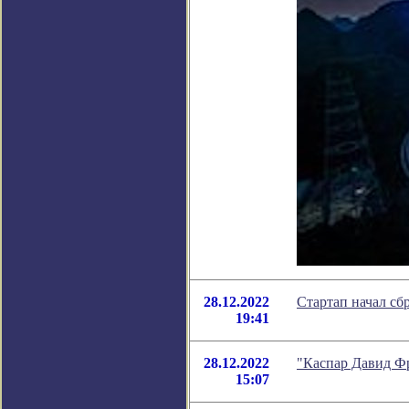
28.12.2022
Стартап начал сб
19:41
28.12.2022
"Каспар Давид Фр
15:07