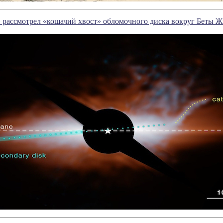
 рассмотрел «кошачий хвост» обломочного диска вокруг Беты 