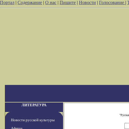
Портал
|
Содержание
|
О нас
|
Пишите
|
Новости
|
Голосование
|
ЛИТЕРАТУРА
"Русски
Новости русской культуры
Афиша