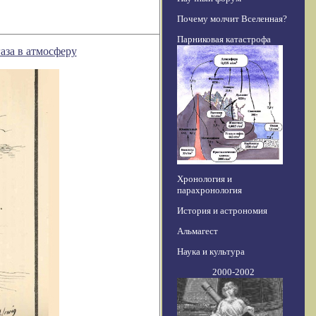
Почему молчит Вселенная?
Парниковая катастрофа
аза в атмосферу
Хронология и
парахронология
История и астрономия
Альмагест
Наука и культура
2000-2002