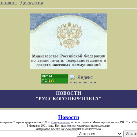
Топ-лист
|
Дискуссия
НОВОСТИ
"РУССКОГО ПЕРЕПЛЕТА"
Новости
й переплет" зарегистрирован как СМИ.
Свидетельство
о регистрации в Министерстве печати РФ: Эл. #77
5 февраля 2001 года. При полном или частичном использовании
материалов ссылка на www.pereplet.ru обязательна.