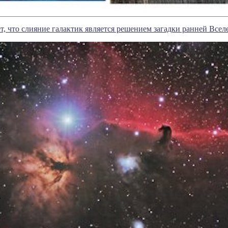
т, что слияние галактик является решением загадки ранней Все