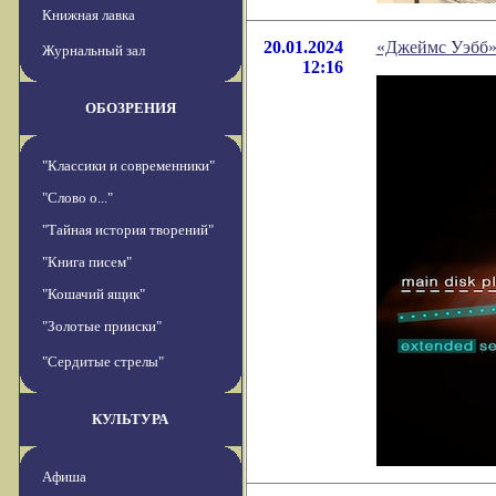
Книжная лавка
20.01.2024
«Джеймс Уэбб»
Журнальный зал
12:16
ОБОЗРЕНИЯ
"Классики и современники"
"Слово о..."
"Тайная история творений"
"Книга писем"
"Кошачий ящик"
"Золотые прииски"
"Сердитые стрелы"
КУЛЬТУРА
Афиша