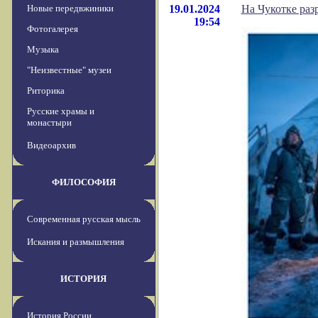
Новые передвжиники
19.01.2024
На Чукотке раз
19:54
Фотогалерея
Музыка
"Неизвестные" музеи
Риторика
Русские храмы и
монастыри
Видеоархив
ФИЛОСОФИЯ
Современная русская мысль
Искания и размышления
ИСТОРИЯ
История России