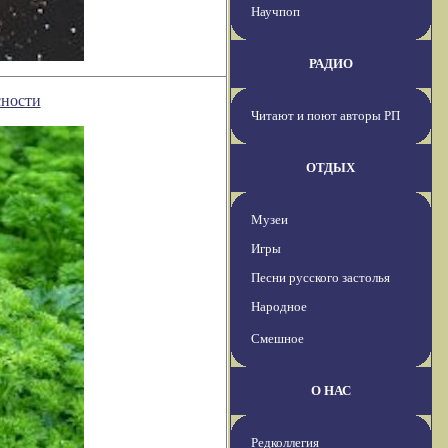
Научпоп
РАДИО
сности
Читают и поют авторы РП
ОТДЫХ
Музеи
Игры
Песни русского застолья
Народное
Смешное
О НАС
Редколлегия