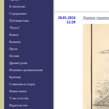
К читателю
Содержание
20.01.2024
Донное тралени
Публицистика
12:20
"Курск"
Кавказ
Балканы
Проза
Поэзия
Драматургия
Искания и размышления
Критика
Сомнения и споры
Новые книги
У нас в гостях
Издательство