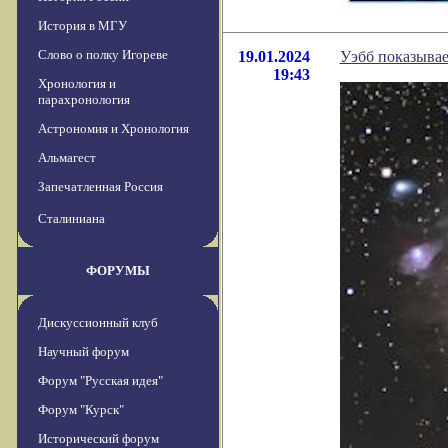
История в МГУ
Слово о полку Игореве
19.01.2024
Уэбб показывае
19:43
Хронология и
парахронология
Астрономия и Хронология
Альмагест
Запечатленная Россия
Сталиниана
ФОРУМЫ
Дискуссионный клуб
Научный форум
Форум "Русская идея"
Форум "Курск"
Исторический форум