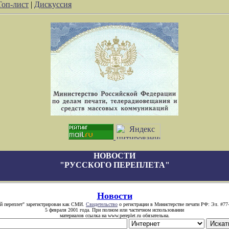
Топ-лист
|
Дискуссия
НОВОСТИ
"РУССКОГО ПЕРЕПЛЕТА"
Новости
й переплет" зарегистрирован как СМИ.
Свидетельство
о регистрации в Министерстве печати РФ: Эл. #77
5 февраля 2001 года. При полном или частичном использовании
материалов ссылка на www.pereplet.ru обязательна.