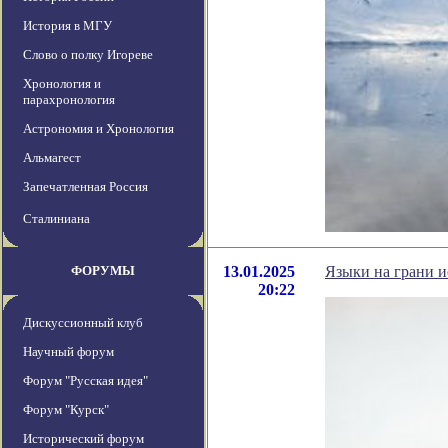
История в МГУ
Слово о полку Игореве
Хронология и
парахронология
Астрономия и Хронология
Альмагест
Запечатленная Россия
Сталиниана
ФОРУМЫ
13.01.2025
Языки на грани и
20:22
Дискуссионный клуб
Научный форум
Форум "Русская идея"
Форум "Курск"
Исторический форум