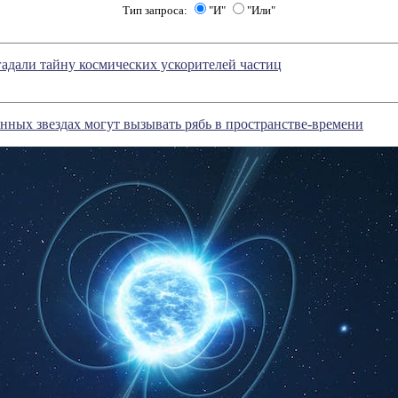
Тип запроса:
"И"
"Или"
адали тайну космических ускорителей частиц
нных звездах могут вызывать рябь в пространстве-времени