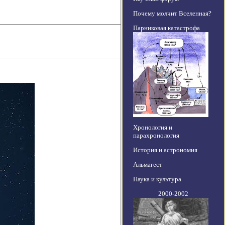
Почему молчит Вселенная?
Парниковая катастрофа
Хронология и
парахронология
История и астрономия
Альмагест
Наука и культура
2000-2002