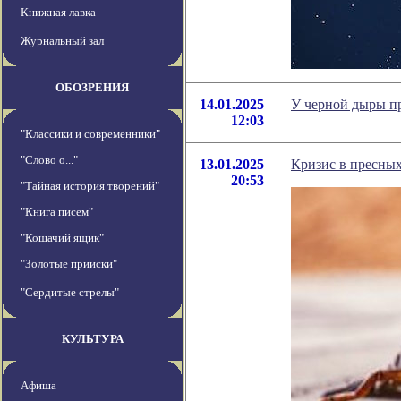
Книжная лавка
Журнальный зал
ОБОЗРЕНИЯ
14.01.2025
У черной дыры пр
12:03
"Классики и современники"
"Слово о..."
13.01.2025
Кризис в пресных 
20:53
"Тайная история творений"
"Книга писем"
"Кошачий ящик"
"Золотые прииски"
"Сердитые стрелы"
КУЛЬТУРА
Афиша