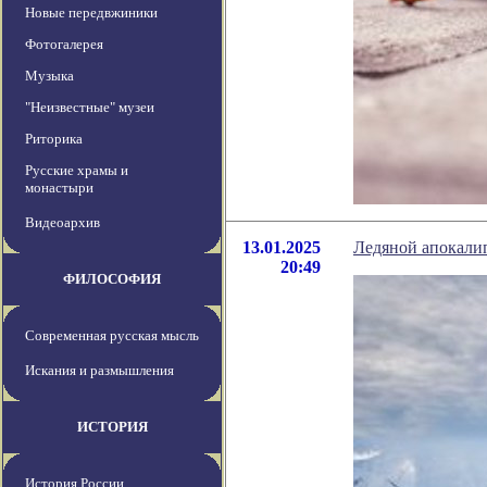
Новые передвжиники
Фотогалерея
Музыка
"Неизвестные" музеи
Риторика
Русские храмы и
монастыри
Видеоархив
13.01.2025
Ледяной апокали
20:49
ФИЛОСОФИЯ
Современная русская мысль
Искания и размышления
ИСТОРИЯ
История России