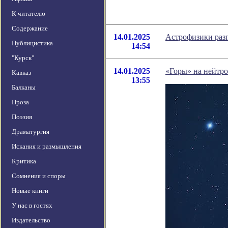
К читателю
Содержание
14.01.2025
Астрофизики разг
Публицистика
14:54
"Курск"
14.01.2025
«Горы» на нейтро
Кавказ
13:55
Балканы
Проза
Поэзия
Драматургия
Искания и размышления
Критика
Сомнения и споры
Новые книги
У нас в гостях
Издательство