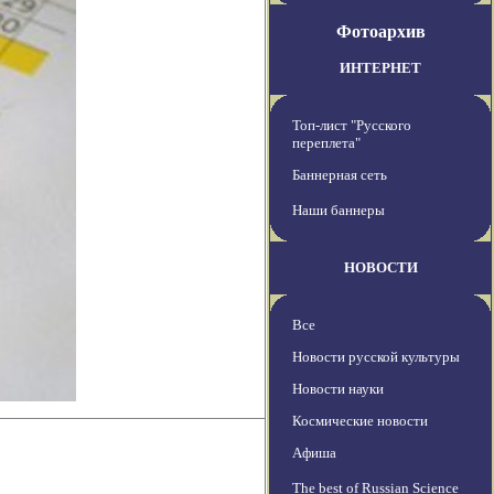
Фотоархив
ИНТЕРНЕТ
Топ-лист "Русского
переплета"
Баннерная сеть
Наши баннеры
НОВОСТИ
Все
Новости русской культуры
Новости науки
Космические новости
Афиша
The best of Russian Science