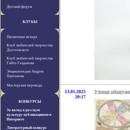
Детский форум
КЛУБЫ
Пятничные вечера
Клуб любителей творчества
Достоевского
Клуб любителей творчества
Гайто Газданова
Энциклопедия Андрея
Платонова
Мастерская перевода
13.01.2025
Ученые обнаружил
20:17
КОНКУРСЫ
За вклад в русскую
культуру публикациями в
Интернете
Литературный конкурс