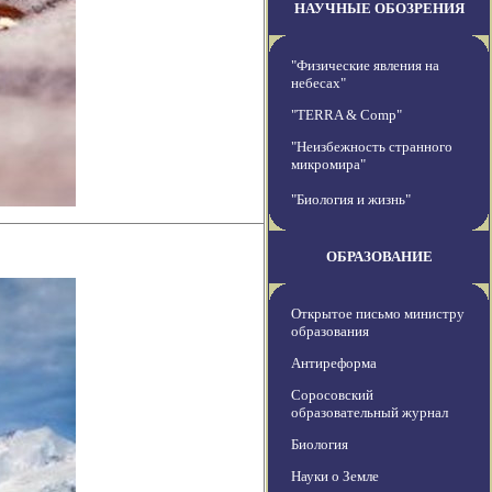
НАУЧНЫЕ ОБОЗРЕНИЯ
"Физические явления на
небесах"
"TERRA & Comp"
"Неизбежность странного
микромира"
"Биология и жизнь"
ОБРАЗОВАНИЕ
Открытое письмо министру
образования
Антиреформа
Соросовский
образовательный журнал
Биология
Науки о Земле