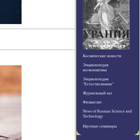
Космические новости
Энциклопедия
космонавтика
Энциклопедия
"Естествознание"
Журнальный зал
Физматлит
News of Russian Science and
Technology
Научные семинары