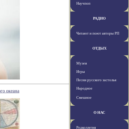
Научпоп
РАДИО
Читают и поют авторы РП
ОТДЫХ
Музеи
Игры
Песни русского застолья
Народное
го океана
Смешное
О НАС
Редколлегия