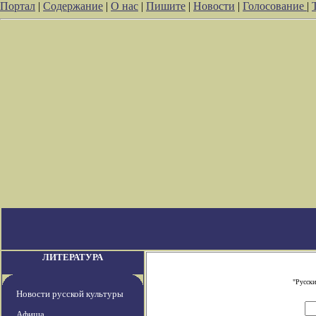
Портал
|
Содержание
|
О нас
|
Пишите
|
Новости
|
Голосование
|
ЛИТЕРАТУРА
"Русски
Новости русской культуры
Афиша