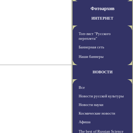
Фотоархив
ИНТЕРНЕТ
Топ-лист "Русского
переплета"
Баннерная сеть
Наши баннеры
НОВОСТИ
Все
Новости русской культуры
Новости науки
Космические новости
Афиша
The best of Russian Science