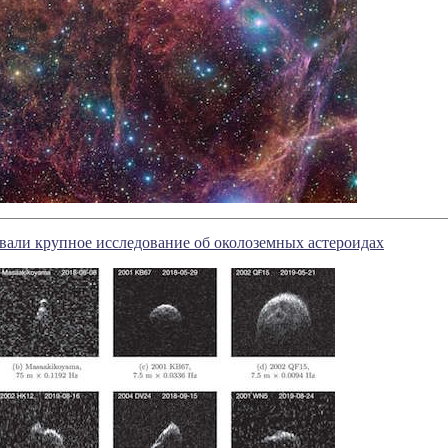
али крупное исследование об околоземных астероидах