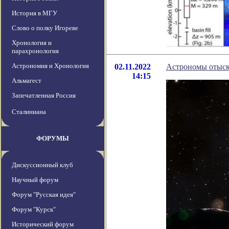
История в МГУ
Слово о полку Игореве
Хронология и
парахронология
Астрономия и Хронология
02.11.2022
Астрономы отыск
14:15
Альмагест
Запечатленная Россия
Сталиниана
ФОРУМЫ
Дискуссионный клуб
Научный форум
Форум "Русская идея"
Форум "Курск"
Исторический форум