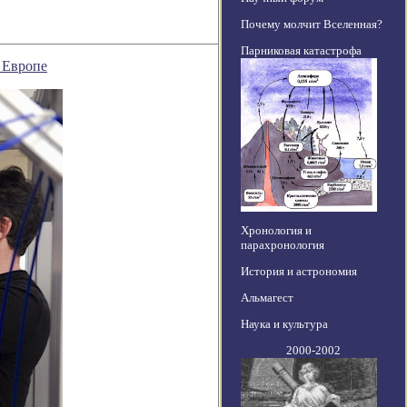
Почему молчит Вселенная?
Парниковая катастрофа
 Европе
Хронология и
парахронология
История и астрономия
Альмагест
Наука и культура
2000-2002