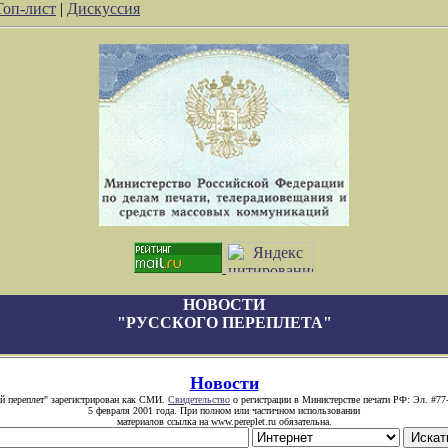
Топ-лист
|
Дискуссия
НОВОСТИ
"РУССКОГО ПЕРЕПЛЕТА"
Новости
й переплет" зарегистрирован как СМИ.
Свидетельство
о регистрации в Министерстве печати РФ: Эл. #77
5 февраля 2001 года. При полном или частичном использовании
материалов ссылка на www.pereplet.ru обязательна.