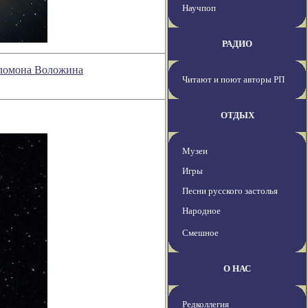
Научпоп
РАДИО
Соломона Воложина
Читают и поют авторы РП
ОТДЫХ
Музеи
Игры
Песни русского застолья
Народное
Смешное
О НАС
Редколлегия