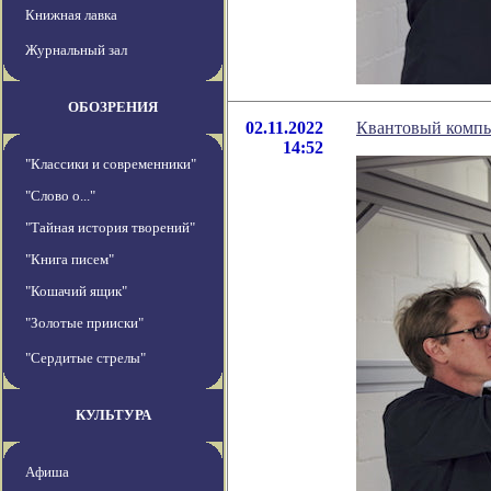
Книжная лавка
Журнальный зал
ОБОЗРЕНИЯ
02.11.2022
Квантовый компь
14:52
"Классики и современники"
"Слово о..."
"Тайная история творений"
"Книга писем"
"Кошачий ящик"
"Золотые прииски"
"Сердитые стрелы"
КУЛЬТУРА
Афиша