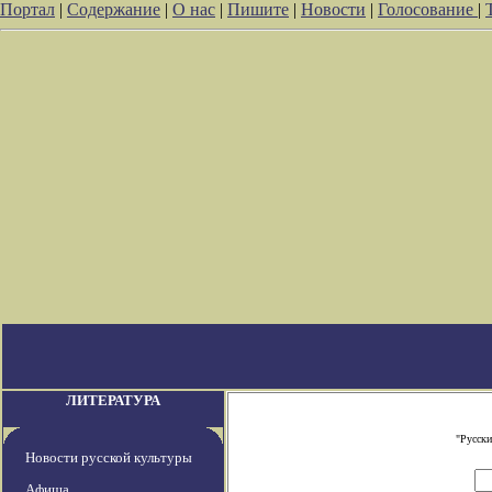
Портал
|
Содержание
|
О нас
|
Пишите
|
Новости
|
Голосование
|
ЛИТЕРАТУРА
"Русски
Новости русской культуры
Афиша