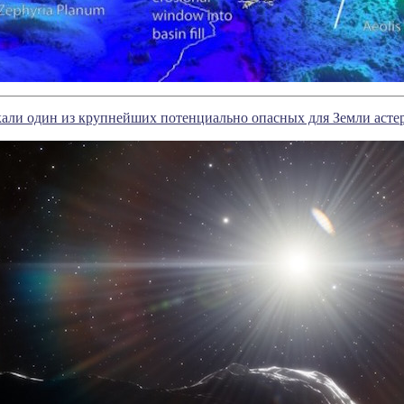
али один из крупнейших потенциально опасных для Земли асте