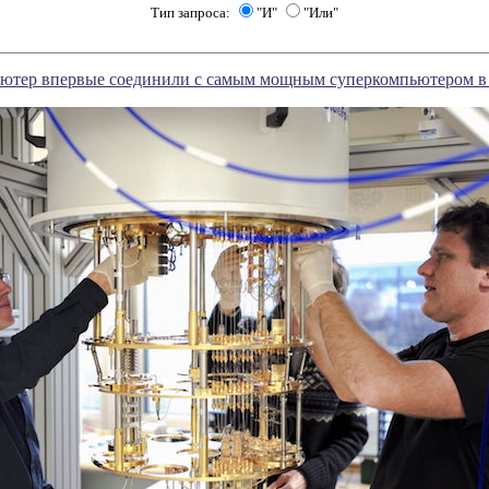
Тип запроса:
"И"
"Или"
ютер впервые соединили с самым мощным суперкомпьютером в