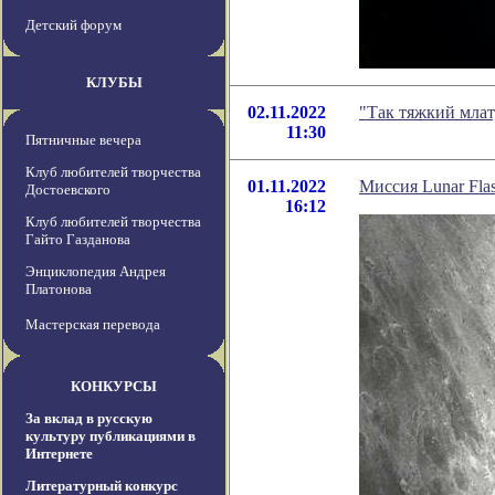
Детский форум
КЛУБЫ
02.11.2022
"Так тяжкий млат
11:30
Пятничные вечера
Клуб любителей творчества
01.11.2022
Миссия Lunar Flas
Достоевского
16:12
Клуб любителей творчества
Гайто Газданова
Энциклопедия Андрея
Платонова
Мастерская перевода
КОНКУРСЫ
За вклад в русскую
культуру публикациями в
Интернете
Литературный конкурс