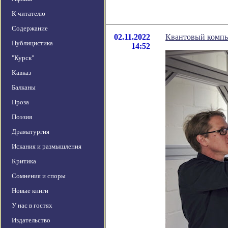
К читателю
Содержание
02.11.2022
Квантовый компь
Публицистика
14:52
"Курск"
Кавказ
Балканы
Проза
Поэзия
Драматургия
Искания и размышления
Критика
Сомнения и споры
Новые книги
У нас в гостях
Издательство