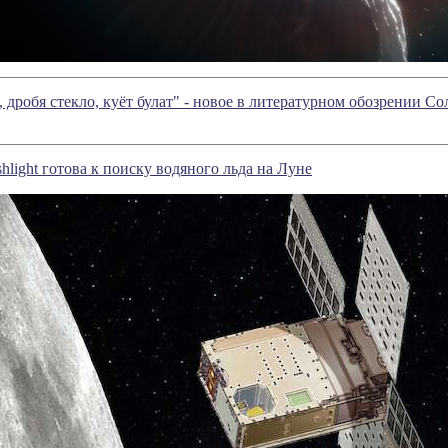
, дробя стекло, куёт булат" - новое в литературном обозрении 
hlight готова к поиску водяного льда на Луне