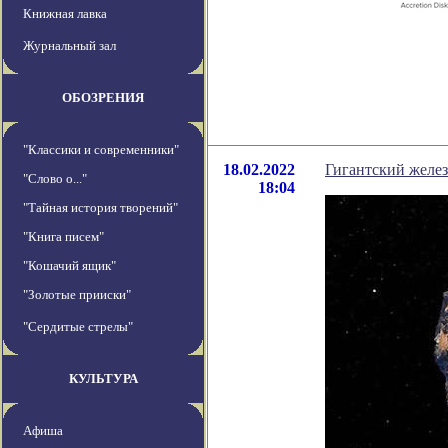
Книжная лавка
Журнальный зал
ОБОЗРЕНИЯ
"Классики и современники"
18.02.2022
Гигантский желез
"Слово о..."
18:04
"Тайная история творений"
"Книга писем"
"Кошачий ящик"
"Золотые прииски"
"Сердитые стрелы"
КУЛЬТУРА
Афиша