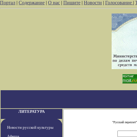
Портал
|
Содержание
|
О нас
|
Пишите
|
Новости
|
Голосование
|
ЛИТЕРАТУРА
"Русский переплет
Новости русской культуры
Афиша