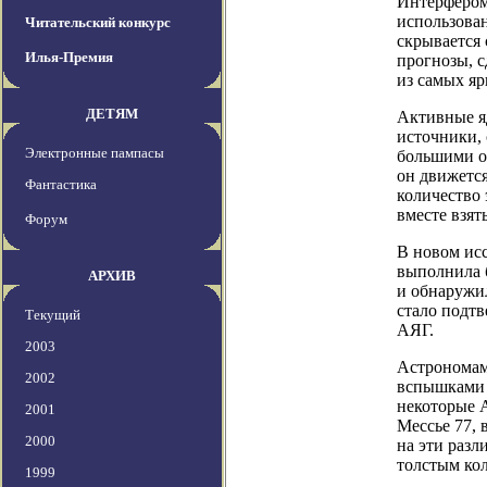
Интерфером
использован
Читательский конкурс
скрывается
Илья-Премия
прогнозы, с
из самых яр
ДЕТЯМ
Активные я
источники,
Электронные пампасы
большими о
он движется
Фантастика
количество 
вместе взят
Форум
В новом исс
выполнила 
АРХИВ
и обнаружил
стало подтв
Текущий
АЯГ.
2003
Астрономам
2002
вспышками в
некоторые А
2001
Мессье 77, 
2000
на эти раз
толстым ко
1999