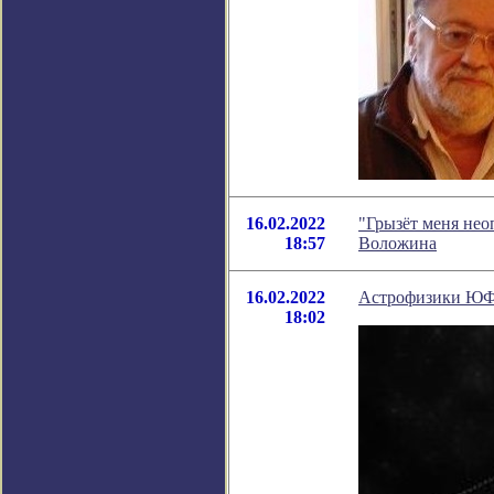
16.02.2022
"Грызёт меня нео
18:57
Воложина
16.02.2022
Астрофизики ЮФУ
18:02