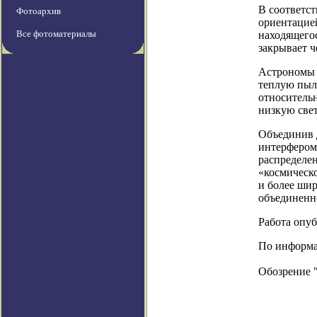
В соответст
Фотоархив
ориентацие
Все фотоматериалы
находящегос
закрывает ч
Астрономы 
теплую пыль
относитель
низкую све
Объединив 
интерфером
распределе
«космическо
и более шир
объединенн
Работа опуб
По информац
Обозрение 