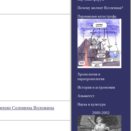
Почему молчит Вселенная?
Парниковая катастрофа
Хронология и
парахронология
История и астрономия
Альмагест
Наука и культура
озрении Соломона Воложина
2000-2002