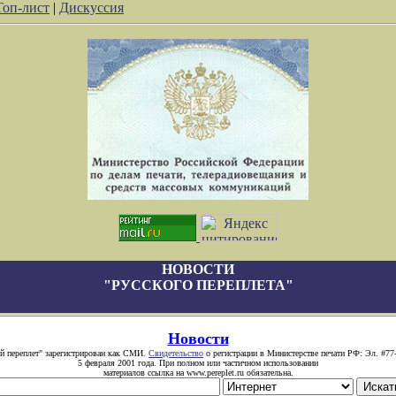
Топ-лист
|
Дискуссия
НОВОСТИ
"РУССКОГО ПЕРЕПЛЕТА"
Новости
й переплет" зарегистрирован как СМИ.
Свидетельство
о регистрации в Министерстве печати РФ: Эл. #77
5 февраля 2001 года. При полном или частичном использовании
материалов ссылка на www.pereplet.ru обязательна.