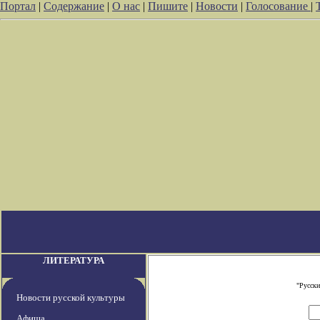
Портал
|
Содержание
|
О нас
|
Пишите
|
Новости
|
Голосование
|
ЛИТЕРАТУРА
"Русски
Новости русской культуры
Афиша