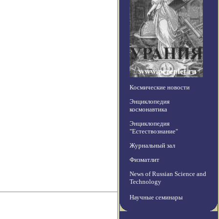
Космические новости
Энциклопедия
космонавтика
Энциклопедия
"Естествознание"
Журнальный зал
Физматлит
News of Russian Science and
Technology
Научные семинары