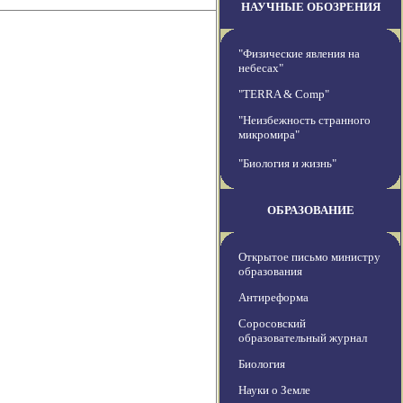
НАУЧНЫЕ ОБОЗРЕНИЯ
"Физические явления на
небесах"
"TERRA & Comp"
"Неизбежность странного
микромира"
"Биология и жизнь"
ОБРАЗОВАНИЕ
Открытое письмо министру
образования
Антиреформа
Соросовский
образовательный журнал
Биология
Науки о Земле