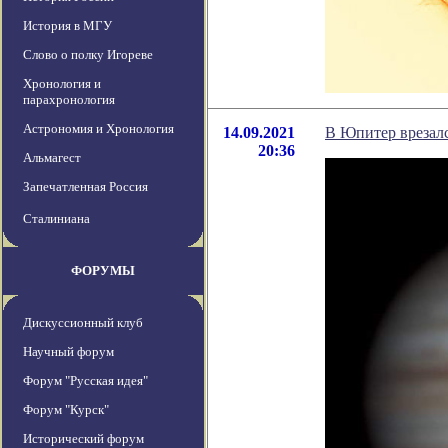
История в МГУ
Слово о полку Игореве
Хронология и
парахронология
Астрономия и Хронология
14.09.2021
В Юпитер врезалс
20:36
Альмагест
Запечатленная Россия
Сталиниана
ФОРУМЫ
Дискуссионный клуб
Научный форум
Форум "Русская идея"
Форум "Курск"
Исторический форум