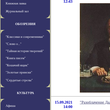
12:43
Книжная лавка
Журнальный зал
ОБОЗРЕНИЯ
"Классики и современники"
"Слово о..."
"Тайная история творений"
"Книга писем"
"Кошачий ящик"
"Золотые прииски"
"Сердитые стрелы"
КУЛЬТУРА
15.09.2021
"Разоблачение Да
Афиша
14:00