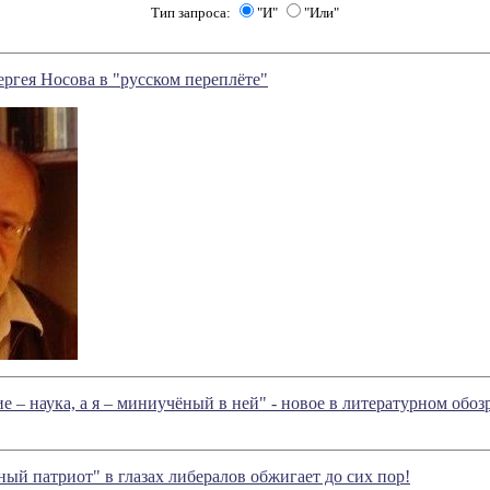
Тип запроса:
"И"
"Или"
ргея Носова в "русском переплёте"
е – наука, а я – миниучёный в ней" - новое в литературном об
ный патриот" в глазах либералов обжигает до сих пор!