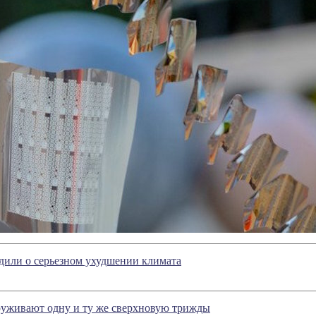
дили о серьезном ухудшении климата
уживают одну и ту же сверхновую трижды