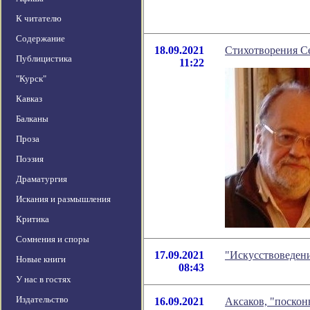
К читателю
Содержание
18.09.2021
Стихотворения Се
Публицистика
11:22
"Курск"
Кавказ
Балканы
Проза
Поэзия
Драматургия
Искания и размышления
Критика
Сомнения и споры
17.09.2021
"Искусствоведени
Новые книги
08:43
У нас в гостях
Издательство
16.09.2021
Аксаков, "поскон