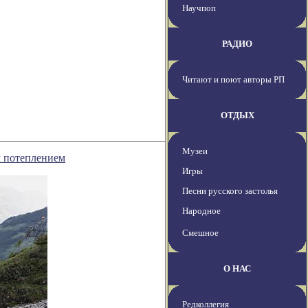
Научпоп
РАДИО
Читают и поют авторы РП
ОТДЫХ
Музеи
м потеплением
Игры
Песни русского застолья
Народное
Смешное
О НАС
Редколлегия