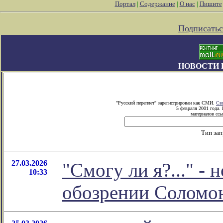
Портал
|
Содержание
|
О нас
|
Пишите
Подписатьс
НОВОСТИ 
"Русский переплет" зарегистрирован как СМИ.
Св
5 февраля 2001 года.
материалов ссы
Тип за
27.03.2026
"Смогу ли я?..." - 
10:33
обозрении Соломо