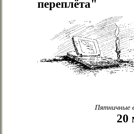
переплёта"
Пятничные в
20 