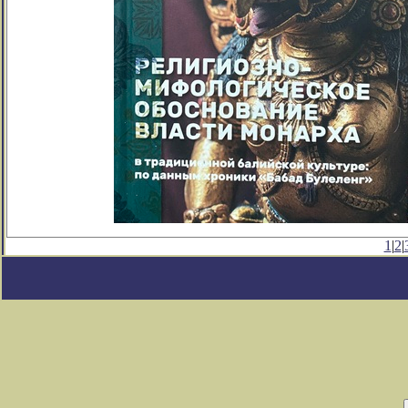
1
|
2
|