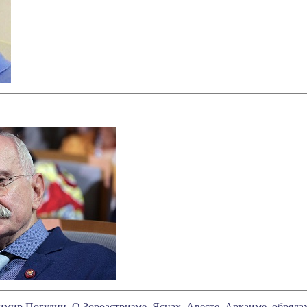
мир Погудин. О Зороастризме, Яснах, Авесте, Аркаиме, обрядах