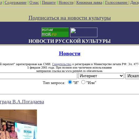
л
|
Содержание
|
О нас
|
Пишите
|
Новости
|
Книжная лавка
|
Голосование
|
Диск
Подписаться на новости культуры
НОВОСТИ РУССКОЙ КУЛЬТУРЫ
Новости
й переплет" зарегистрирован как СМИ.
Свидетельство
о регистрации в Министерстве печати РФ: Эл. #77
5 февраля 2001 года. При полном или частичном использовании
материалов ссылка на www.pereplet.ru обязательна.
Тип запроса:
"И"
"Или"
града В.А.Погадаева