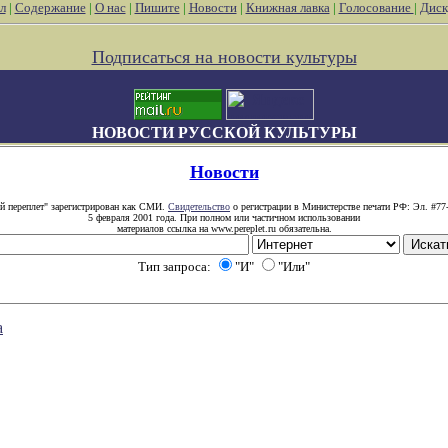
л
|
Содержание
|
О нас
|
Пишите
|
Новости
|
Книжная лавка
|
Голосование
|
Диск
Подписаться на новости культуры
НОВОСТИ РУССКОЙ КУЛЬТУРЫ
Новости
й переплет" зарегистрирован как СМИ.
Свидетельство
о регистрации в Министерстве печати РФ: Эл. #77
5 февраля 2001 года. При полном или частичном использовании
материалов ссылка на www.pereplet.ru обязательна.
Тип запроса:
"И"
"Или"
а