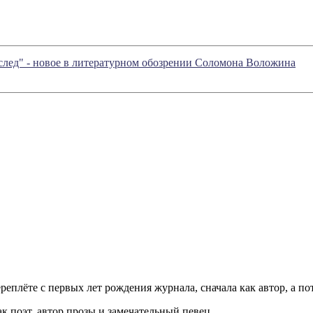
 след" - новое в литературном обозрении Соломона Воложина
ереплёте с первых лет рождения журнала, сначала как автор, а п
 поэт, автор прозы и замечательный певец.