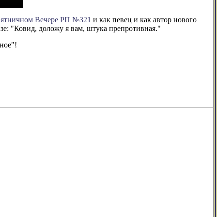
ятничном Вечере РП №321
и как певец и как автор нового
зе: "Ковид, доложу я вам, штука препротивная."
ное"!