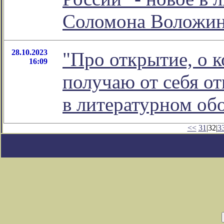
Соломона Воложи
28.10.2023
"Про открытие, о 
16:09
получаю от себя от
в литературном о
<<
31
|32|
3