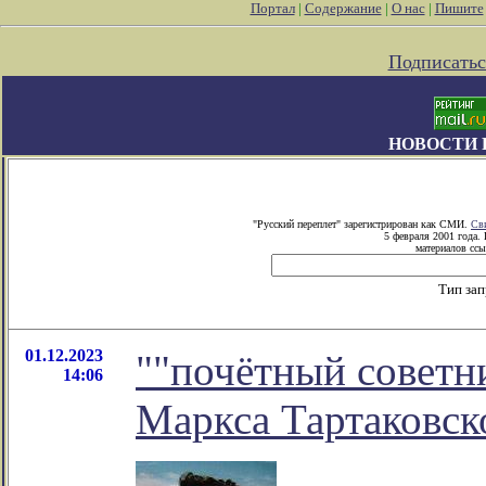
Портал
|
Содержание
|
О нас
|
Пишите
Подписатьс
НОВОСТИ 
"Русский переплет" зарегистрирован как СМИ.
Св
5 февраля 2001 года.
материалов ссы
Тип за
01.12.2023
""почётный советни
14:06
Маркса Тартаковск