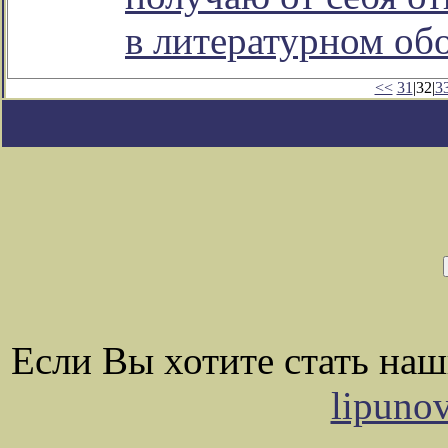
в литературном о
<<
31
|32|
3
Если Вы хотите стать на
lipuno