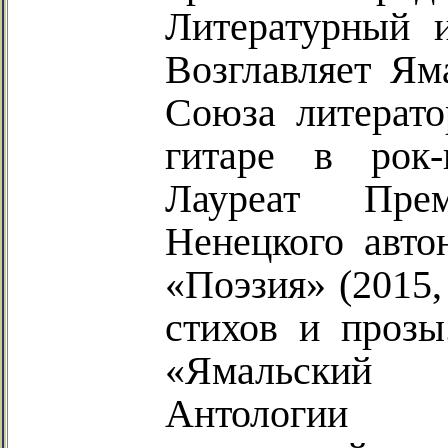
Литературный и
Возглавляет Ям
Союза литерато
гитаре
в рок-г
Лауреат П
ре
Ненецкого авто
«Поэзия» (2015,
стихов и проз
«Ямальский 
Антологии я