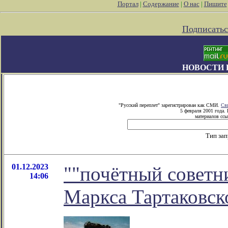
Портал
|
Содержание
|
О нас
|
Пишите
Подписатьс
НОВОСТИ 
"Русский переплет" зарегистрирован как СМИ.
Св
5 февраля 2001 года.
материалов ссы
Тип за
01.12.2023
""почётный советни
14:06
Маркса Тартаковск