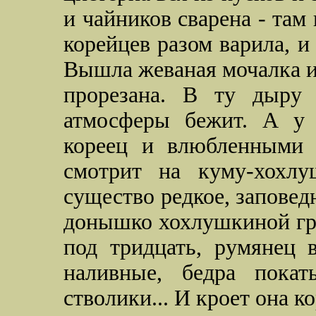
и чайников сварена - там 
корейцев разом варила, и
Вышла жеваная мочалка из
прорезана. В ту дыру
атмосферы бежит. А у
кореец и влюбленными г
смотрит на куму-хохл
существо редкое, заповедн
донышко хохлушкиной гру
под тридцать, румянец 
наливные, бедра пока
стволики... И кроет она к