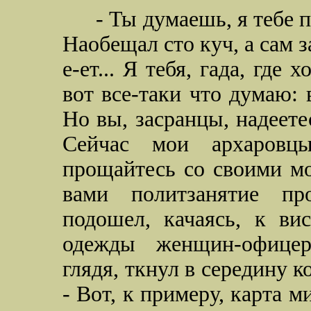
- Ты думаешь, я тебе 
Наобещал сто куч, а сам з
е-ет... Я тебя, гада, где
вот все-таки что думаю: в
Но вы, засранцы, надеетес
Сейчас мои архаровц
прощайтесь со своими мо
вами политзанятие пр
подошел, качаясь, к ви
одежды женщин-офицер
глядя, ткнул в середину 
- Вот, к примеру, карта м