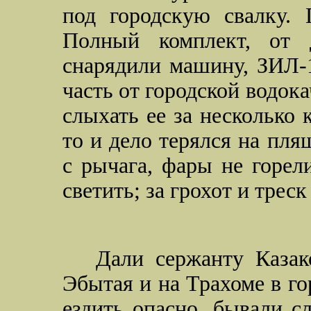
под городскую свалку. 
Полный комплект, от д
снарядили машину, ЗИЛ-1
часть от городской водок
слыхать ее за несколько
то и дело терялся на пля
с рычага, фары не горел
светить; за грохот и трес
Дали сержанту Казак
Эбытая и на Трахоме в го
ездить опасно, бывали с