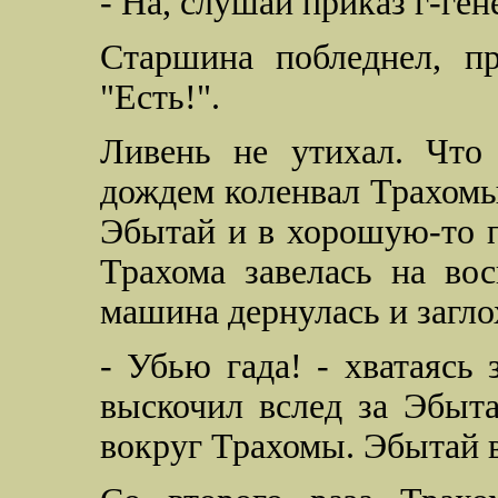
- На, слушай приказ г-ген
Старшина побледнел, п
"Есть!".
Ливень не утихал. Что
дождем коленвал Трахомы
Эбытай и в хорошую-то п
Трахома завелась на вос
машина дернулась и загло
- Убью гада! - хватаясь 
выскочил вслед за Эбыта
вокруг Трахомы. Эбытай в