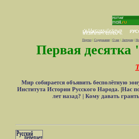
Портал
|
Содержание
|
О нас
|
Авторам
|
Но
Первая десятка 
Т
Мир собирается объявить бесполётную зон
Института Истории Русского Народа.
|
Нас п
лет назад? |
Кому давать грант