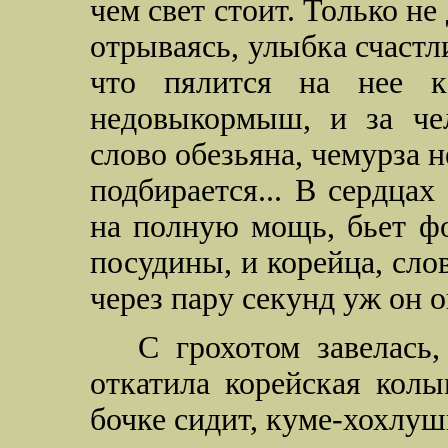
чем свет стоит. Только не
отрываясь, улыбка счастли
что пялится на нее к
недовыкормыш, и за чел
слово обезьяна, чемурза н
подбирается... В сердца
на полную мощь, бьет фо
посудины, и корейца, сло
через пару секунд уж он о
С грохотом завелась
откатила корейская колы
бочке сидит, куме-хохлуш