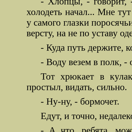
- Хлопцы, - говорит, 
холодеть начал... Мне тут 
у самого глазки поросячьи
версту, на не по уставу од
- Куда путь держите, к
- Воду везем в полк, - 
Тот хрюкает в кулак
простыл, видать, сильно.
- Ну-ну, - бормочет.
Едут, и точно, недале
- А что, ребята, мож