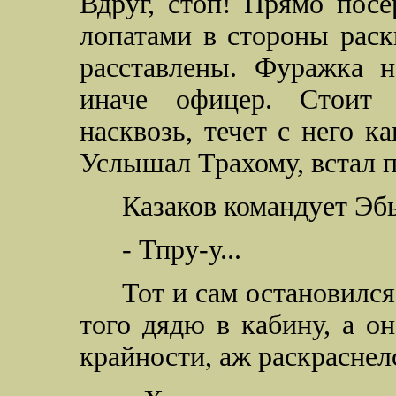
Вдруг, стоп! Прямо посе
лопатами в стороны раск
расставлены. Фуражка н
иначе офицер. Стоит 
насквозь, течет с него к
Услышал Трахому, встал п
Казаков командует Эб
- Тпру-у...
Тот и сам остановился
того дядю в кабину, а о
крайности, аж раскраснелс