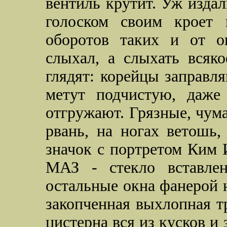
вентиль крутит. Уж изда
голоском своим кроет к
оборотов таких и от о
слыхал, а слыхать всяко
глядят: корейцы заправля
метут подчистую, даж
отгружают. Грязные, чум
рвань, на ногах ветошь,
значок с портретом Ким 
МАЗ - стекло вставлен
остальные окна фанерой 
закопченная выхлопная т
цистерна вся из кусков и 