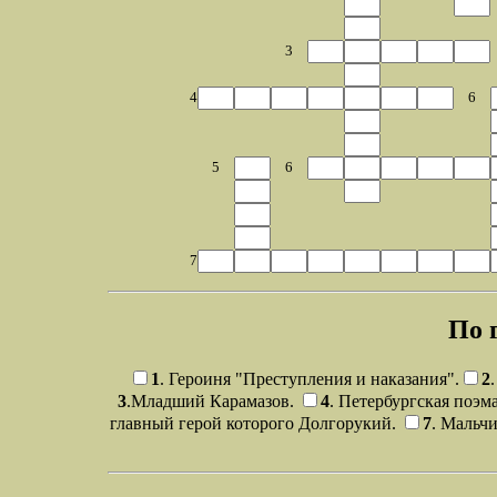
3
4
6
5
6
7
По 
1
. Героиня "Преступления и наказания".
2
3
.Младший Карамазов.
4
. Петербургская поэм
главный герой которого Долгорукий.
7
. Мальч