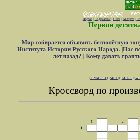
Портал
|
Содержание
|
О нас
|
Авторам
|
Но
Первая десятк
Мир собирается объявить бесполётную зон
Института Истории Русского Народа.
|
Нас п
лет назад? |
Кому давать грант
[ ENGLISH ]
[AUTO]
[KOI-8R]
[W
Кроссворд по произв
1
2
1