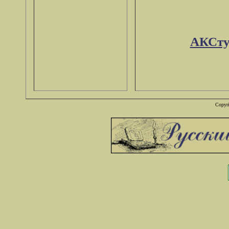
АКСту
Copyri