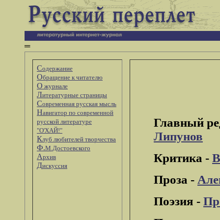
═
С
одержание
О
бращение к читателю
О
журнале
Л
итературные страницы
С
овременная русская мысль
Н
авигатор по современной
Главный ре
русской литературе
"О'ХАЙ!"
Липунов
К
луб любителей творчества
Ф.
М.Достоевского
Критика -
В
А
рхив
Д
искуссия
Проза -
Але
Поэзия -
Пр