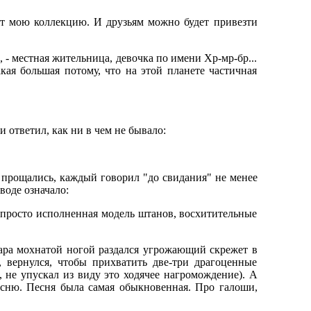
ят мою коллекцию. И друзьям можно будет привезти
, - местная жительница, девочка по имени Хр-мр-бр...
кая большая потому, что на этой планете частичная
и ответил, как ни в чем не бывало:
да прощались, каждый говорил "до свидания" не менее
воде означало:
и просто исполненная модель штанов, восхитительные
дара мохнатой ногой раздался угрожающий скрежет в
у, вернулся, чтобы прихватить две-три драгоценные
, не упускал из виду это ходячее нагромождение). А
есню. Песня была самая обыкновенная. Про галоши,