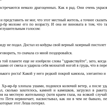
встречаются немало драгоценных. Как я рад. Они очень украс
и представить не мог, что этот местный житель, а точнее сказать
р-бр моложе его по возрасту. И она не виновата в том, что та
 оглушительным голосом:
виду не подал. Достал из кобуры свой верный лазерный пистолет 
говорить, то сначала со мной поздоровайся.
 той планете еще не изобрели слова "здравствуйте", зато, ког
ами от смеха и ударила себя мохнатой ногой в грудь, что в пере
ького роста! Какой у него редкий покрой камзола, элегантно 
да Хр-мр-бр хлопала ушами, поднялся колючий ветер, а после у
л, сколько захотелось, камней и камешков, загрузил в ракет
я на местную жительницу (хотя краем глаза, на всякий случай
что Петя нервничает, насвистывал, как ни в чем не бывало, п
которые этот Леша потерял.