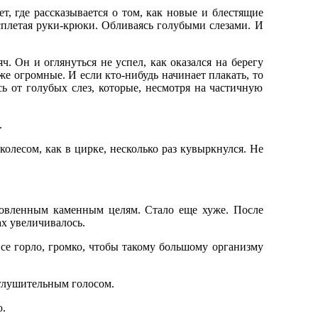
, где рассказывается о том, как новые и блестящие
сплетая руки-крюки. Обливаясь голубыми слезами. И
. Он и оглянуться не успел, как оказался на берегу
же огромные. И если кто-нибудь начинает плакать, то
ясь от голубых слез, которые, несмотря на частичную
.
лесом, как в цирке, несколько раз кувыркнулся. Не
ановленным каменным целям. Стало еще хуже. После
ах увеличивалось.
все горло, громко, чтобы такому большому организму
оглушительным голосом.
ю.