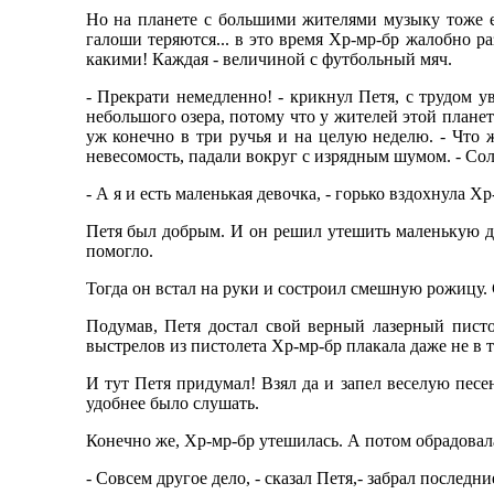
Но на планете с большими жителями музыку тоже ещ
галоши теряются... в это время Хр-мр-бр жалобно 
какими! Каждая - величиной с футбольный мяч.
- Прекрати немедленно! - крикнул Петя, с трудом у
небольшого озера, потому что у жителей этой планет
уж конечно в три ручья и на целую неделю. - Что же
невесомость, падали вокруг с изрядным шумом. - Сол
- А я и есть маленькая девочка, - горько вздохнула Х
Петя был добрым. И он решил утешить маленькую де
помогло.
Тогда он встал на руки и состроил смешную рожицу. 
Подумав, Петя достал свой верный лазерный писто
выстрелов из пистолета Хр-мр-бр плакала даже не в тр
И тут Петя придумал! Взял да и запел веселую песе
удобнее было слушать.
Конечно же, Хр-мр-бр утешилась. А потом обрадовала
- Совсем другое дело, - сказал Петя,- забрал послед