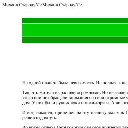
Михаил Стародуб">
Михаил Стародуб">
На одной планете была невесомость. Не полная, конеч
Так, что жители вырастали огромными. Но не знали об
этого они не обращали внимания на свои огромные у
дом. У них были руки-крюки и ноги-коряги. А волос
И вот, наконец, прилетает на эту планету мальчик 
решил отдохнуть.
Во время отдыха Петя говорил сам себе примерно так