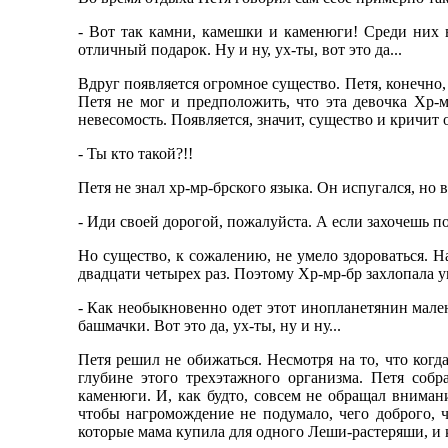
- Вот так камни, камешки и каменюги! Среди них 
отличный подарок. Ну и ну, ух-ты, вот это да...
Вдруг появляется огромное существо. Петя, конечно, 
Петя не мог и предположить, что эта девочка Хр-м
невесомость. Появляется, значит, существо и кричит
- Ты кто такой?!!
Петя не знал хр-мр-брского языка. Он испугался, но 
- Иди своей дорогой, пожалуйста. А если захочешь по
Но существо, к сожалению, не умело здороваться. На
двадцати четырех раз. Поэтому Хр-мр-бр захлопала уш
- Как необыкновенно одет этот инопланетянин мален
башмачки. Вот это да, ух-ты, ну и ну...
Петя решил не обижаться. Несмотря на то, что ког
глубине этого трехэтажного организма. Петя собра
каменюги. И, как будто, совсем не обращал внимани
чтобы нагромождение не подумало, чего доброго, 
которые мама купила для одного Леши-растеряши, и 