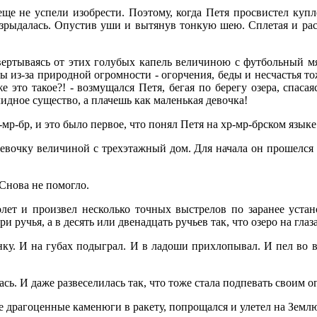
е не успели изобрести. Поэтому, когда Петя просвистел куплет
разрыдалась. Опустив уши и вытянув тонкую шею. Сплетая и ра
вертываясь от этих голубых капель величиною с футбольный мяч
ы из-за природной огромности - огорчения, беды и несчастья то
 это такое?! - возмущался Петя, бегая по берегу озера, спаса
идное существо, а плачешь как маленькая девочка!
р-мр-бр, и это было первое, что понял Петя на хр-мр-брском языке
вочку величиной с трехэтажный дом. Для начала он прошелся ко
Снова не помогло.
лет и произвел несколько точных выстрелов по заранее уст
и ручья, а в десять или двенадцать ручьев так, что озеро на глаз
нку. И на губах подыграл. И в ладоши прихлопывал. И пел во 
сь. И даже развеселилась так, что тоже стала подпевать своим 
ние драгоценные каменюги в ракету, попрощался и улетел на Земл