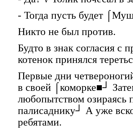
- Тогда пусть будет ⌠Муш
Никто не был против.
Будто в знак согласия с 
котенок принялся теретьс
Первые дни четвероноги
в своей ⌠коморке■┘ Затем
любопытством озираясь п
палисаднику┘ А уже вскор
ребятами.