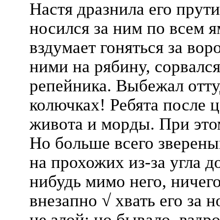
Настя дразнила его прути
носился за ним по всем 
вздумает гоняться за вор
ними на рябину, сорвался
репейника. Выбежал отту
колючках! Ребята после ц
живота и морды. При это
Но больше всего зверен
на прохожих из-за угла до
нибудь мимо него, ничего
внезапно √ хвать его за 
не злой; но бывало, вздр