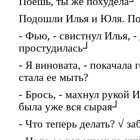
Поешь, ты же похудела┘
Подошли Илья и Юля. По
- Фью, - свистнул Илья, -
простудилась┘
- Я виновата, - покачала 
стала ее мыть?
- Брось, - махнул рукой 
была уже вся сырая┘
- Что теперь делать? √ з