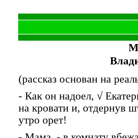
М
Влад
(рассказ основан на реа
- Как он надоел, √ Екате
на кровати и, отдернув ш
утро орет!
- Мама, - в комнату вбеж