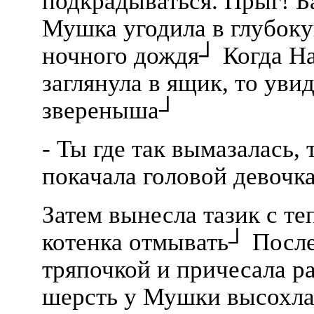
подкрадываться. Прыг! Б
Мушка угодила в глубок
ночного дождя┘ Когда На
заглянула в ящик, то уви
звереныша┘
- Ты где так вымазалась,
покачала головой девочка.
Затем вынесла тазик с те
котенка отмывать┘ После
тряпочкой и причесала р
шерсть у Мушки высохла,