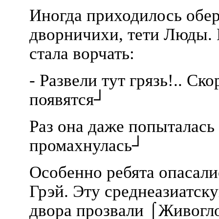
Иногда приходилось обе
дворничихи, тети Люды. 
стала ворчать:
- Развели тут грязь!.. Ск
появятся┘
Раз она даже попыталась
промахнулась┘
Особенно ребята опасали
Грэй. Эту среднеазиатск
двора прозвали ⌠Живогло