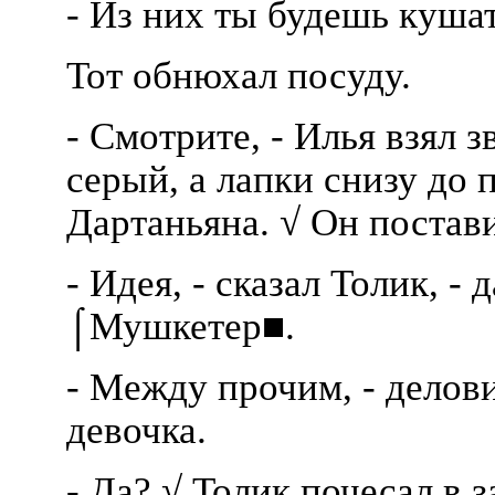
- Из них ты будешь кушат
Тот обнюхал посуду.
- Смотрите, - Илья взял 
серый, а лапки снизу до 
Дартаньяна. √ Он постави
- Идея, - сказал Толик, - 
⌠Мушкетер■.
- Между прочим, - деловит
девочка.
- Да? √ Толик почесал в з