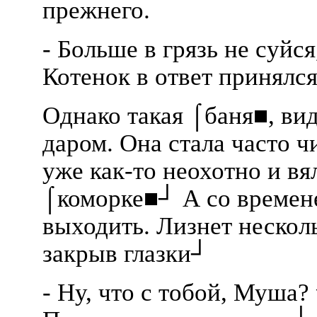
прежнего.
- Больше в грязь не суйся
Котенок в ответ принялся
Однако такая ⌠баня■, ви
даром. Она стала часто ч
уже как-то неохотно и вя
⌠коморке■┘ А со времене
выходить. Лизнет несколь
закрыв глазки┘
- Ну, что с тобой, Муша? 