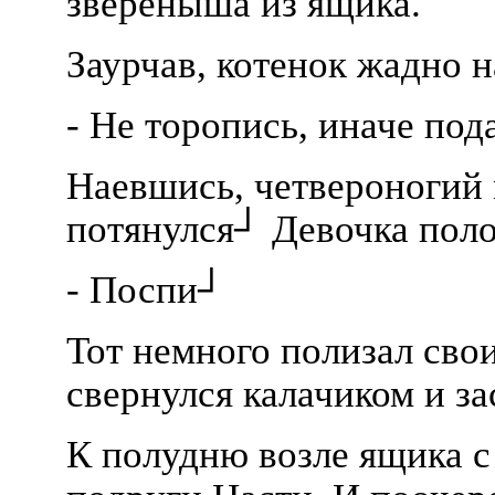
звереныша из ящика.
Заурчав, котенок жадно 
- Не торопись, иначе по
Наевшись, четвероногий 
потянулся┘ Девочка поло
- Поспи┘
Тот немного полизал свои
свернулся калачиком и з
К полудню возле ящика с