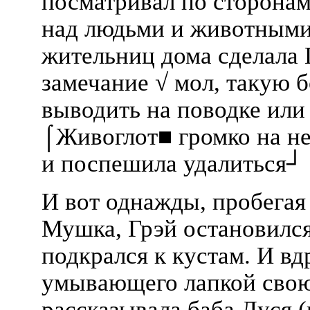
посматривал по сторонам
над людьми и животными 
жительниц дома сделала
замечание √ мол, такую
выводить на поводке или 
⌠Живоглот■ громко на не
и поспешила удалиться┘
И вот однажды, пробегая
Мушка, Грэй остановилс
подкрался к кустам. И вд
умывающего лапкой свою
рассказывала баба Дуся 