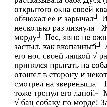
открытого окна своей кв
обнюхал ее и зарычал┘ И
несколько раз лизнула ⌠
морду┘ Пес, явно не ожи
застыл, как вкопанный┘ 
его нос своей лапкой √ ра
принялся прыгать на соб
отошел в сторону и неко
смотрел на звереныша┘ 
тоже тронул его лапой┘ 
√ бац собаку по морде! З