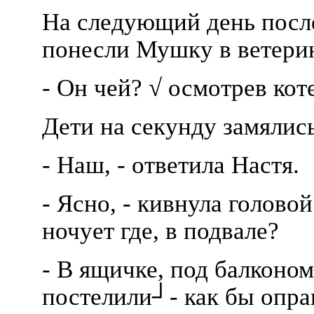
На следующий день после
понесли Мушку в ветер
- Он чей? √ осмотрев кот
Дети на секунду замялись
- Наш, - ответила Настя.
- Ясно, - кивнула голово
ночует где, в подвале?
- В ящичке, под балконо
постелили┘- как бы опра