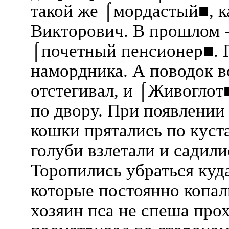
такой же ⌠мордастый■, ка
Викторович. В прошлом -
⌠почетный пенсионер■. П
намордника. А поводок в
отстегивал, и ⌠Живоглот
по двору. При появлении 
кошки прятались по куст
голуби взлетали и садили
Торопились убраться куд
которые постоянно копал
хозяин пса не спеша прох