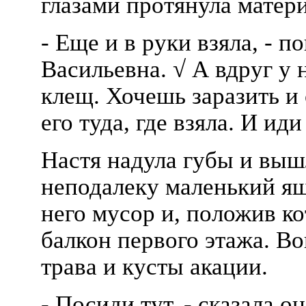
глазами протянула матери
- Еще и в руки взяла, - п
Васильевна. √ А вдруг у
клещ. Хочешь заразить и 
его туда, где взяла. И ид
Настя надула губы и выш
неподалеку маленький я
него мусор и, положив ко
балкон первого этажа. Во
трава и кусты акации.
- Посиди тут, - сказала о