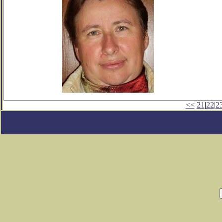
<<
21
|
22
|
2